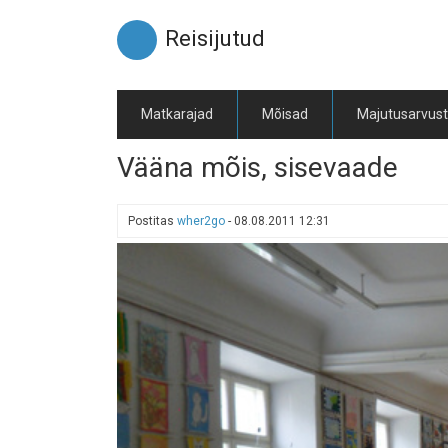
Liigu
edasi
Reisijutud
põhisisu
juurde
Matkarajad
Mõisad
Majutusarvus
Vääna mõis, sisevaade
Postitas
wher2go
-
08.08.2011 12:31