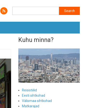
Search
Search
Kuhu minna?
Reisistiilid
Eesti sihtkohad
Välismaa sihtkohad
Matkarajad