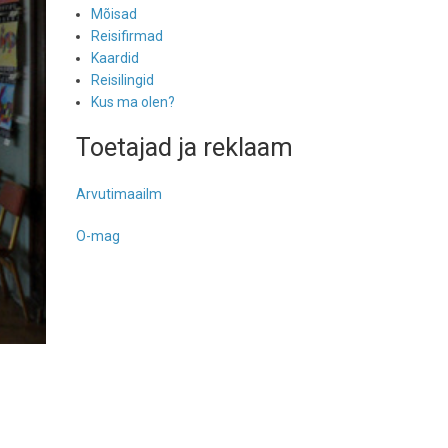
Mõisad
Reisifirmad
Kaardid
Reisilingid
Kus ma olen?
Toetajad ja reklaam
Arvutimaailm
O-mag