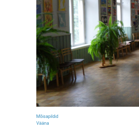
Mõisapildid
Vääna