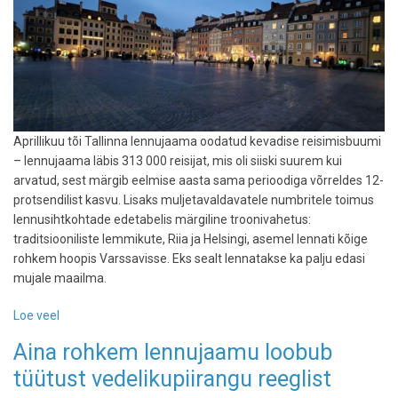
Aprillikuu tõi Tallinna lennujaama oodatud kevadise reisimisbuumi
– lennujaama läbis 313 000 reisijat, mis oli siiski suurem kui
arvatud, sest märgib eelmise aasta sama perioodiga võrreldes 12-
protsendilist kasvu. Lisaks muljetavaldavatele numbritele toimus
lennusihtkohtade edetabelis märgiline troonivahetus:
traditsiooniliste lemmikute, Riia ja Helsingi, asemel lennati kõige
rohkem hoopis Varssavisse. Eks sealt lennatakse ka palju edasi
mujale maailma.
Loe veel
-
Tallinna
Aina rohkem lennujaamu loobub
lennujaama
tüütust vedelikupiirangu reeglist
reisijate
arv