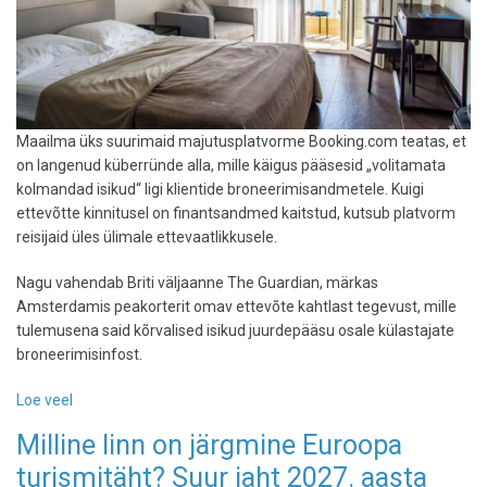
Maailma üks suurimaid majutusplatvorme Booking.com teatas, et
on langenud küberründe alla, mille käigus pääsesid „volitamata
kolmandad isikud“ ligi klientide broneerimisandmetele. Kuigi
ettevõtte kinnitusel on finantsandmed kaitstud, kutsub platvorm
reisijaid üles ülimale ettevaatlikkusele.
Nagu vahendab Briti väljaanne The Guardian, märkas
Amsterdamis peakorterit omav ettevõte kahtlast tegevust, mille
tulemusena said kõrvalised isikud juurdepääsu osale külastajate
broneerimisinfost.
Loe veel
-
Booking.com-
Milline linn on järgmine Euroopa
i
turismitäht? Suur jaht 2027. aasta
tabas