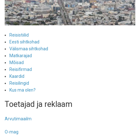
Reisistiilid
Eesti sihtkohad
Välismaa sihtkohad
Matkarajad
Mõisad
Reisifirmad
Kaardid
Reisilingid
Kus ma olen?
Toetajad ja reklaam
Arvutimaailm
O-mag