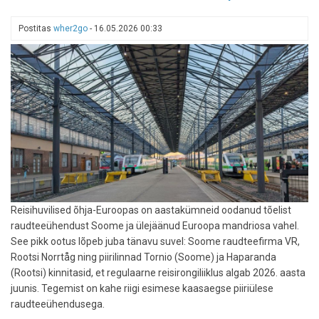
Postitas
wher2go
-
16.05.2026 00:33
Reisihuvilised õhja-Euroopas on aastakümneid oodanud tõelist
raudteeühendust Soome ja ülejäänud Euroopa mandriosa vahel.
See pikk ootus lõpeb juba tänavu suvel: Soome raudteefirma VR,
Rootsi Norrtåg ning piirilinnad Tornio (Soome) ja Haparanda
(Rootsi) kinnitasid, et regulaarne reisirongiliiklus algab 2026. aasta
juunis. Tegemist on kahe riigi esimese kaasaegse piiriülese
raudteeühendusega.