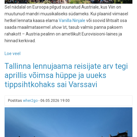
Sel nädalal on Euroopa pilgud suunatud Austriale, kus Viin on
muutunud mandri muusikaliseks südameks. Kui plaanid viimasel
hetkel lennata kaasa elama
Vanilla Ninjale
või soovid lihtsalt osa
saada maailmatasemel
show´
st, tasub valmis panna paksem
rahakott – Austria pealinn on ametlikult Eurovisiooni-laines ja
hinnad kerkivad.
Loe veel
-
Eurovisiooni-
Tallinna lennujaama reisijate arv tegi
palavik
aprillis võimsa hüppe ja uueks
Viinis:
hotellihinnad
tippsihtkohaks sai Varssavi
on
laes,
kuid
Postitas
wher2go
-
06.05.2026 19:00
melu
on
seda
väärt