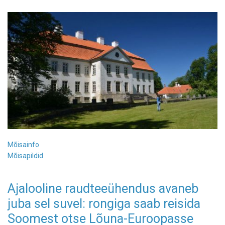
Mõisainfo
Mõisapildid
Ajalooline raudteeühendus avaneb
juba sel suvel: rongiga saab reisida
Soomest otse Lõuna-Euroopasse