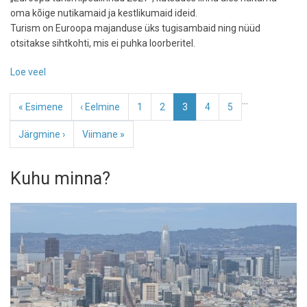
oma kõige nutikamaid ja kestlikumaid ideid.
Turism on Euroopa majanduse üks tugisambaid ning nüüd
otsitakse sihtkohti, mis ei puhka loorberitel.
Loe veel
-
Milline
Pagination
…
linn
Esimene
« Esimene
Eelmine
‹ Eelmine
Page
1
Page
2
Eesolev
3
Page
4
Page
5
on
leht
leht
leht
järgmine
Järgmine
Järgmine ›
Viimane
Viimane »
Euroopa
leht
leht
turismitäht?
Kuhu minna?
Suur
jaht
2027.
aasta
pealinnadele
on
alanud