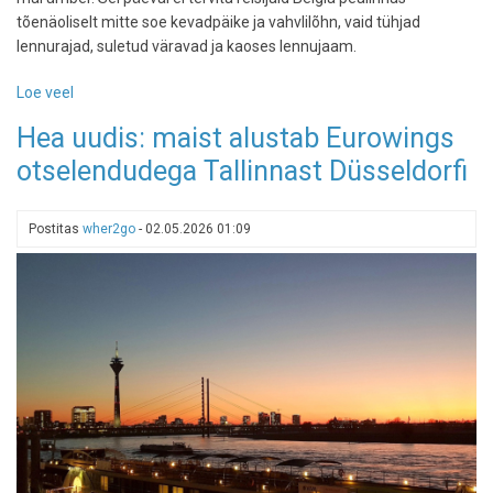
tõenäoliselt mitte soe kevadpäike ja vahvlilõhn, vaid tühjad
lennurajad, suletud väravad ja kaoses lennujaam.
Loe veel
-
Reisihoiatus:
Hea uudis: maist alustab Eurowings
Brüssel
otselendudega Tallinnast Düsseldorfi
valmistub
lennukaoseks,12.
mai
Postitas
wher2go
-
02.05.2026 01:09
streik
ähvardab
tühistada
sadu
lende