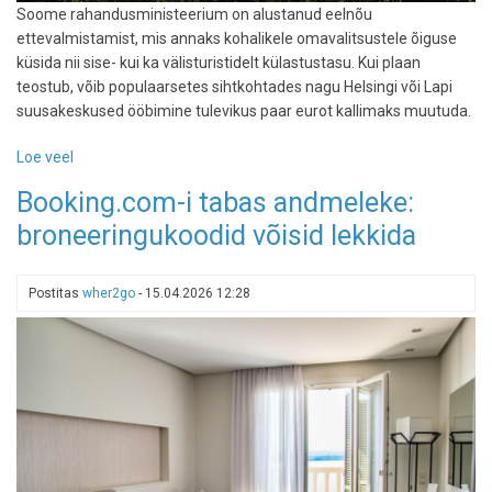
Soome rahandusministeerium on alustanud eelnõu
ettevalmistamist, mis annaks kohalikele omavalitsustele õiguse
küsida nii sise- kui ka välisturistidelt külastustasu. Kui plaan
teostub, võib populaarsetes sihtkohtades nagu Helsingi või Lapi
suusakeskused ööbimine tulevikus paar eurot kallimaks muutuda.
Loe veel
-
Puhkus
Booking.com-i tabas andmeleke:
põhjanaabrite
broneeringukoodid võisid lekkida
juures
võib
kallimaks
Postitas
wher2go
-
15.04.2026 12:28
minna:
Soome
plaanib
turismimaksu