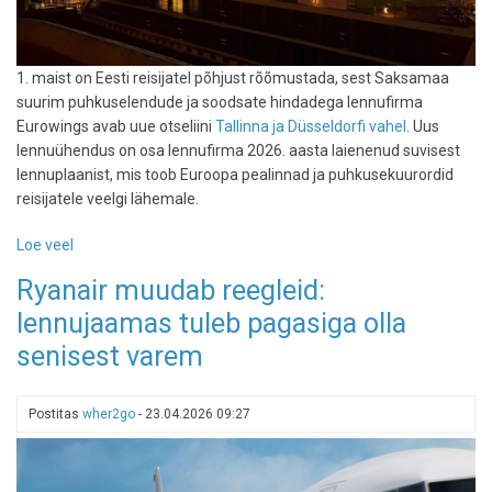
1. maist on Eesti reisijatel põhjust rõõmustada, sest Saksamaa
suurim puhkuselendude ja soodsate hindadega lennufirma
Eurowings avab uue otseliini
Tallinna ja Düsseldorfi vahel
. Uus
lennuühendus on osa lennufirma 2026. aasta laienenud suvisest
lennuplaanist, mis toob Euroopa pealinnad ja puhkusekuurordid
reisijatele veelgi lähemale.
Loe veel
-
Hea
Ryanair muudab reegleid:
uudis:
lennujaamas tuleb pagasiga olla
maist
alustab
senisest varem
Eurowings
otselendudega
Tallinnast
Postitas
wher2go
-
23.04.2026 09:27
Düsseldorfi