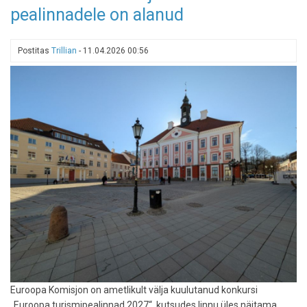
andmeleke:
pealinnadele on alanud
broneeringukoodid
võisid
lekkida
Postitas
Trillian
-
11.04.2026 00:56
Euroopa Komisjon on ametlikult välja kuulutanud konkursi
„Euroopa turismipealinnad 2027“, kutsudes linnu üles näitama