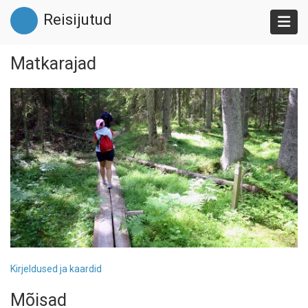
Liigu
Reisijutud
edasi
põhisisu
juurde
Matkarajad
Kirjeldused ja kaardid
Mõisad