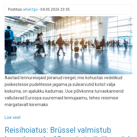
tegi
Postitas
wher2go
-
04.05.2026 23:35
aprillis
võimsa
hüppe
ja
uueks
tippsihtkohaks
sai
Varssavi
Aastaid lennureisijaid piiranud reegel, mis kohustas vedelikud
pisikestesse pudelitesse jagama ja sülearvutid kotist välja
kiskuma, on ajalukku kadumas. Uue põlvkonna turvaskannerid
vallutavad Euroopa suuremaid lennujaamu, tehes reisimise
märgatavalt kiiremaks.
Loe veel
-
Aina
Reisihoiatus: Brüssel valmistub
rohkem