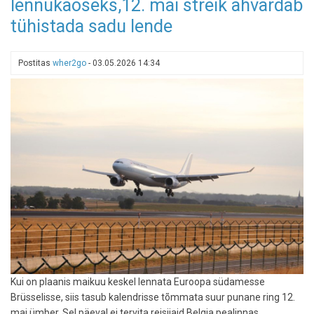
lennukaoseks,12. mai streik ähvardab
lennujaamu
loobub
tühistada sadu lende
tüütust
vedelikupiirangu
reeglist
Postitas
wher2go
-
03.05.2026 14:34
Kui on plaanis maikuu keskel lennata Euroopa südamesse
Brüsselisse, siis tasub kalendrisse tõmmata suur punane ring 12.
mai ümber. Sel päeval ei tervita reisijaid Belgia pealinnas