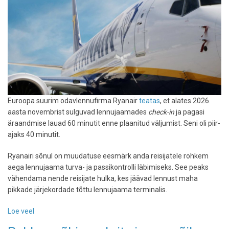
Euroopa suurim odavlennufirma Ryanair
teatas
, et alates 2026.
aasta novembrist sulguvad lennujaamades
check-in
ja pagasi
äraandmise lauad 60 minutit enne plaanitud väljumist. Seni oli piir-
ajaks 40 minutit.
Ryanairi sõnul on muudatuse eesmärk anda reisijatele rohkem
aega lennujaama turva- ja passikontrolli läbimiseks. See peaks
vähendama nende reisijate hulka, kes jäävad lennust maha
pikkade järjekordade tõttu lennujaama terminalis.
Loe veel
-
Ryanair