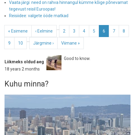
Vaata järgi: need on rahva hinnangul kümme kõige põnevamat
tegevust reisil Euroopas!
Reisiidee: valgete ööde matkad
Pagination
…
Esimene
« Esimene
Eelmine
‹ Eelmine
Page
2
Page
3
Page
4
Page
5
Eesolev
6
Page
7
Page
8
leht
leht
leht
…
Page
9
Page
10
Järgmine
Järgmine ›
Viimane
Viimane »
leht
leht
Good to know.
Liikmeks oldud aeg
18 years 2 months
Kuhu minna?