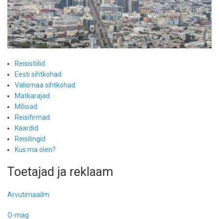
Reisistiilid
Eesti sihtkohad
Välismaa sihtkohad
Matkarajad
Mõisad
Reisifirmad
Kaardid
Reisilingid
Kus ma olen?
Toetajad ja reklaam
Arvutimaailm
O-mag