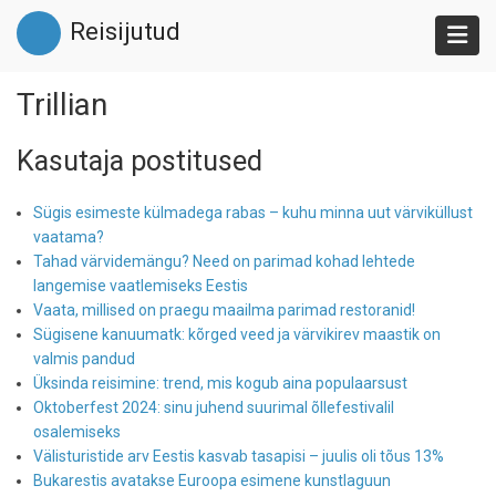
Liigu
Reisijutud
edasi
põhisisu
juurde
Trillian
Kasutaja postitused
Sügis esimeste külmadega rabas – kuhu minna uut värviküllust
vaatama?
Tahad värvidemängu? Need on parimad kohad lehtede
langemise vaatlemiseks Eestis
Vaata, millised on praegu maailma parimad restoranid!
Sügisene kanuumatk: kõrged veed ja värvikirev maastik on
valmis pandud
Üksinda reisimine: trend, mis kogub aina populaarsust
Oktoberfest 2024: sinu juhend suurimal õllefestivalil
osalemiseks
Välisturistide arv Eestis kasvab tasapisi – juulis oli tõus 13%
Bukarestis avatakse Euroopa esimene kunstlaguun