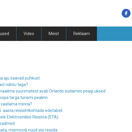
tused
Video
Meist
Reklaam
ja aju saavad puhkust
nast nähtu taga?
s maailma suurimatest avab Orlando südames peagi uksed
roopa targa turismi pealinn
id vaatama minna?
5. aasta reisisihtkohtade edetabeli
tele Elektroonilise Reisiloa (ETA)
sseadmed
ata, mismoodi nüüd siis reisida