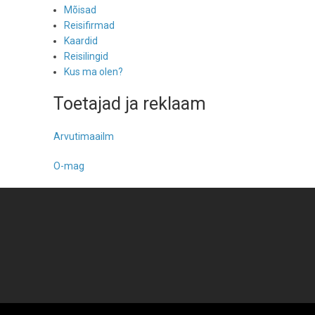
Mõisad
Reisifirmad
Kaardid
Reisilingid
Kus ma olen?
Toetajad ja reklaam
Arvutimaailm
O-mag