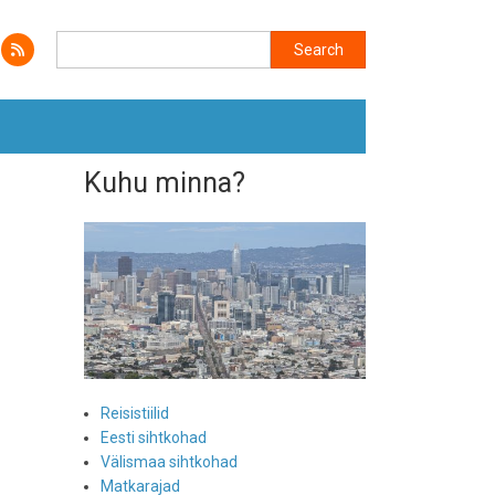
Search
Search
Kuhu minna?
Reisistiilid
Eesti sihtkohad
Välismaa sihtkohad
Matkarajad