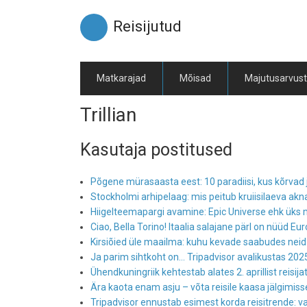
Liigu
edasi
Reisijutud
põhisisu
juurde
Matkarajad
Mõisad
Majutusarvus
Trillian
Kasutaja postitused
Põgene mürasaasta eest: 10 paradiisi, kus kõrvad 
Stockholmi arhipelaag: mis peitub kruiisilaeva ak
Hiigelteemapargi avamine: Epic Universe ehk ük
Ciao, Bella Torino! Itaalia salajane pärl on nüüd Eu
Kirsiõied üle maailma: kuhu kevade saabudes ne
Ja parim sihtkoht on... Tripadvisor avalikustas 202
Ühendkuningriik kehtestab alates 2. aprillist reisija
Ära kaota enam asju – võta reisile kaasa jälgimi
Tripadvisor ennustab esimest korda reisitrende: va