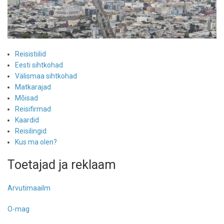
Reisistiilid
Eesti sihtkohad
Välismaa sihtkohad
Matkarajad
Mõisad
Reisifirmad
Kaardid
Reisilingid
Kus ma olen?
Toetajad ja reklaam
Arvutimaailm
O-mag