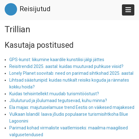
Liigu
Reisijutud
edasi
põhisisu
juurde
Trillian
Kasutaja postitused
GPS-kunst: liikumine kaardile kunstilisi jälgi jättes
Reisitrendid 2025. aastal: kuidas muutuvad puhkuse viisid?
Lonely Planet soovitab: need on parimad sihtkohad 2025. aastal
Lihtsad säästunipid: kuidas nutikalt reisiks koguda ja rännates
kokku hoida?
Kuidas tehisintellekt muudab turismitööstust?
Jõuluturud ja jõulumaad tegutsevad, kuhu minna?
Ela majas: majutuselamuse trend Eestis on väikesed majakesed
Vulkaan Islandil: laava jõudis populaarse turismisihtkoha Blue
Lagoonini
Parimad kohad virmaliste vaatlemiseks: maailma maagilised
valgusetendused