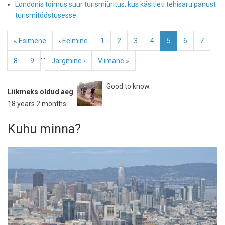
Londonis toimus suur turismiüritus, kus käsitleti tehisaru panust
turismitööstusesse
Pagination
Esimene
« Esimene
Eelmine
‹ Eelmine
Page
1
Page
2
Page
3
Page
4
Eesolev
5
Page
6
Page
7
leht
leht
leht
…
Page
8
Page
9
Järgmine
Järgmine ›
Viimane
Viimane »
leht
leht
Good to know.
Liikmeks oldud aeg
18 years 2 months
Kuhu minna?