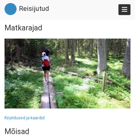
Liigu
Reisijutud
edasi
põhisisu
juurde
Matkarajad
Kirjeldused ja kaardid
Mõisad