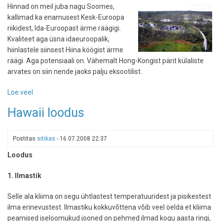
Hinnad on meil juba nagu Soomes,
kallimad ka enamusest Kesk-Euroopa
riikidest, Ida-Euroopast ärme räägigi.
Kvaliteet aga üsna idaeuroopalik,
hiinlastele siinsest Hiina köögist ärme
räägi. Aga potensiaali on. Vähemalt Hong-Kongist pärit külaliste
arvates on siin nende jaoks palju eksootilist.
Loe veel
-
Hongkonglastega
Hawaii loodus
Lahemaal
Postitas
sitikas
-
16.07.2008 22:37
Loodus
1. Ilmastik
Selle ala kliima on segu ühtlastest temperatuuridest ja pisikestest
ilma erinevustest. Ilmastiku kokkuvõttena võib veel öelda et kliima
peamised iseloomukud jooned on pehmed ilmad kogu aasta ringi,