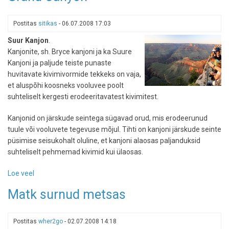
Ameerikas
Postitas
sitikas
-
06.07.2008 17:03
Suur Kanjon
.
Kanjonite, sh. Bryce kanjoni ja ka Suure
Kanjoni ja paljude teiste punaste
huvitavate kivimivormide tekkeks on vaja,
et aluspõhi koosneks vooluvee poolt
suhteliselt kergesti erodeeritavatest kivimitest.
Kanjonid on järskude seintega sügavad orud, mis erodeerunud
tuule või vooluvete tegevuse mõjul. Tihti on kanjoni järskude seinte
püsimise seisukohalt oluline, et kanjoni alaosas paljanduksid
suhteliselt pehmemad kivimid kui ülaosas.
Loe veel
-
Grand
Matk surnud metsas
Canyon
Postitas
wher2go
-
02.07.2008 14:18