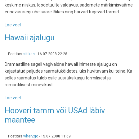
keskime niiskus, loodetuulte valdavus, sademete märkimisväärne
erinevus isegi ühe saare lõikes ning harvad tugevad tormid.
Loe veel
-
Hawaii
Hawaii ajalugu
loodus
Postitas
sitikas
-
16.07.2008 22:28
Dramaatiline sageli vägivaldne hawaii inimeste ajalugu on
kajastatud paljudes raamatuköidetes, üks huvitavam kui teine. Ka
selles raamatus tuleb esile uusi üksikasju tormilisest ja
romantilisest minevikust.
Loe veel
-
Hawaii
Hooveri tamm või USAd läbiv
ajalugu
maantee
Postitas
wher2go
-
15.07.2008 11:59