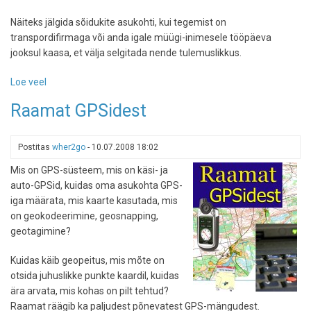
Näiteks jälgida sõidukite asukohti, kui tegemist on
transpordifirmaga või anda igale müügi-inimesele tööpäeva
jooksul kaasa, et välja selgitada nende tulemuslikkus.
Loe veel
-
GPS-
Raamat GPSidest
moodulid
Bluetoothi
kaudu
Postitas
wher2go
-
10.07.2008 18:02
asukohta
Mis on GPS-süsteem, mis on käsi- ja
otsimas
auto-GPSid, kuidas oma asukohta GPS-
iga määrata, mis kaarte kasutada, mis
on geokodeerimine, geosnapping,
geotagimine?
Kuidas käib geopeitus, mis mõte on
otsida juhuslikke punkte kaardil, kuidas
ära arvata, mis kohas on pilt tehtud?
Raamat räägib ka paljudest põnevatest GPS-mängudest.