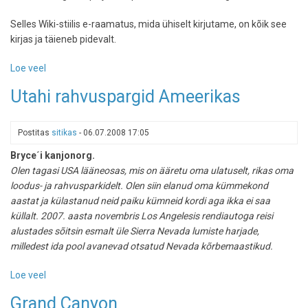
Selles Wiki-stiilis e-raamatus, mida ühiselt kirjutame, on kõik see
kirjas ja täieneb pidevalt.
Loe veel
-
Raamat
Utahi rahvuspargid Ameerikas
GPSidest
Postitas
sitikas
-
06.07.2008 17:05
Bryce´i kanjonorg.
Olen tagasi USA lääneosas, mis on ääretu oma ulatuselt, rikas oma
loodus- ja rahvusparkidelt. Olen siin elanud oma kümmekond
aastat ja külastanud neid paiku kümneid kordi aga ikka ei saa
küllalt. 2007. aasta novembris Los Angelesis rendiautoga reisi
alustades sõitsin esmalt üle Sierra Nevada lumiste harjade,
milledest ida pool avanevad otsatud Nevada kõrbemaastikud.
Loe veel
-
Utahi
Grand Canyon
rahvuspargid