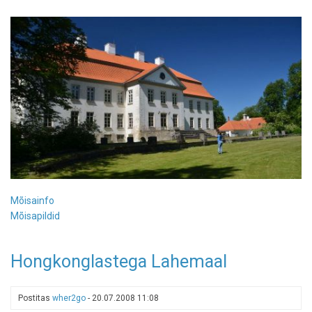
Mõisainfo
Mõisapildid
Hongkonglastega Lahemaal
Postitas
wher2go
-
20.07.2008 11:08