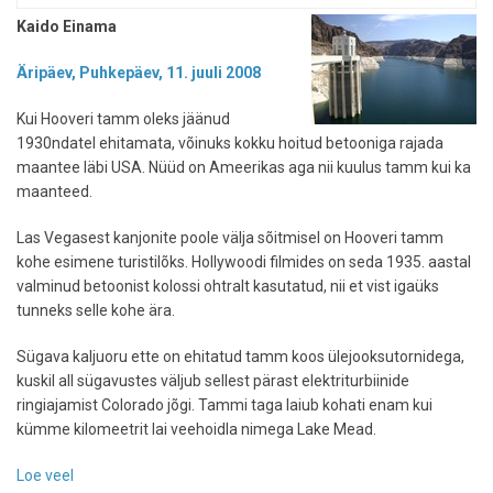
Kaido Einama
Äripäev, Puhkepäev, 11. juuli 2008
Kui Hooveri tamm oleks jäänud
1930ndatel ehitamata, võinuks kokku hoitud betooniga rajada
maantee läbi USA. Nüüd on Ameerikas aga nii kuulus tamm kui ka
maanteed.
Las Vegasest kanjonite poole välja sõitmisel on Hooveri tamm
kohe esimene turistilõks. Hollywoodi filmides on seda 1935. aastal
valminud betoonist kolossi ohtralt kasutatud, nii et vist igaüks
tunneks selle kohe ära.
Sügava kaljuoru ette on ehitatud tamm koos ülejooksutornidega,
kuskil all sügavustes väljub sellest pärast elektriturbiinide
ringiajamist Colorado jõgi. Tammi taga laiub kohati enam kui
kümme kilomeetrit lai veehoidla nimega Lake Mead.
Loe veel
-