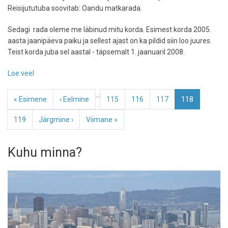
Reisijututuba soovitab: Oandu matkarada.
Sedagi rada oleme me läbinud mitu korda. Esimest korda 2005.
aasta jaanipäeva paiku ja sellest ajast on ka pildid siin loo juures.
Teist korda juba sel aastal - täpsemalt 1. jaanuaril 2008.
Loe veel
-
Matkasoovitus:
Pagination
…
Oandu
Esimene
« Esimene
Eelmine
‹ Eelmine
Page
115
Page
116
Page
117
Eesolev
118
leht
leht
leht
Page
119
Järgmine
Järgmine ›
Viimane
Viimane »
leht
leht
Kuhu minna?