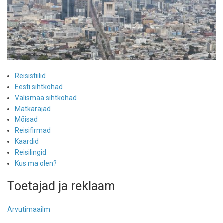
Reisistiilid
Eesti sihtkohad
Välismaa sihtkohad
Matkarajad
Mõisad
Reisifirmad
Kaardid
Reisilingid
Kus ma olen?
Toetajad ja reklaam
Arvutimaailm