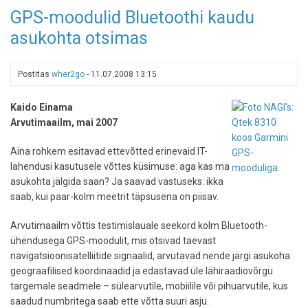
Hooveri
GPS-moodulid Bluetoothi kaudu
tamm
asukohta otsimas
või
USAd
läbiv
Postitas
wher2go
-
11.07.2008 13:15
maantee
Kaido Einama
Arvutimaailm, mai 2007
Aina rohkem esitavad ettevõtted erinevaid IT-
lahendusi kasutusele võttes küsimuse: aga kas ma
asukohta jälgida saan? Ja saavad vastuseks: ikka
saab, kui paar-kolm meetrit täpsusena on piisav.
Arvutimaailm võttis testimislauale seekord kolm Bluetooth-
ühendusega GPS-moodulit, mis otsivad taevast
navigatsioonisatelliitide signaalid, arvutavad nende järgi asukoha
geograafilised koordinaadid ja edastavad üle lähiraadiovõrgu
targemale seadmele – sülearvutile, mobiilile või pihuarvutile, kus
saadud numbritega saab ette võtta suuri asju.