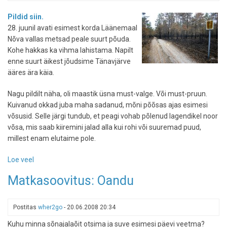
Pildid siin.
28. juunil avati esimest korda Läänemaal
Nõva vallas metsad peale suurt põuda.
Kohe hakkas ka vihma lahistama. Napilt
enne suurt äikest jõudsime Tänavjärve
ääres ära käia.
Nagu pildilt näha, oli maastik üsna must-valge. Või must-pruun.
Kuivanud okkad juba maha sadanud, mõni põõsas ajas esimesi
võsusid. Selle järgi tundub, et peagi vohab põlenud lagendikel noor
võsa, mis saab kiiremini jalad alla kui rohi või suuremad puud,
millest enam elutaime pole.
Loe veel
-
Matk
Matkasoovitus: Oandu
surnud
metsas
Postitas
wher2go
-
20.06.2008 20:34
Kuhu minna sõnajalaõit otsima ja suve esimesi päevi veetma?