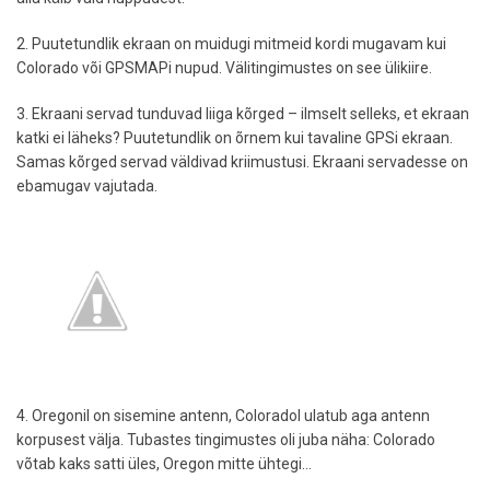
2. Puutetundlik ekraan on muidugi mitmeid kordi mugavam kui
Colorado või GPSMAPi nupud. Välitingimustes on see ülikiire.
3. Ekraani servad tunduvad liiga kõrged – ilmselt selleks, et ekraan
katki ei läheks? Puutetundlik on õrnem kui tavaline GPSi ekraan.
Samas kõrged servad väldivad kriimustusi. Ekraani servadesse on
ebamugav vajutada.
4. Oregonil on sisemine antenn, Coloradol ulatub aga antenn
korpusest välja. Tubastes tingimustes oli juba näha: Colorado
võtab kaks satti üles, Oregon mitte ühtegi...