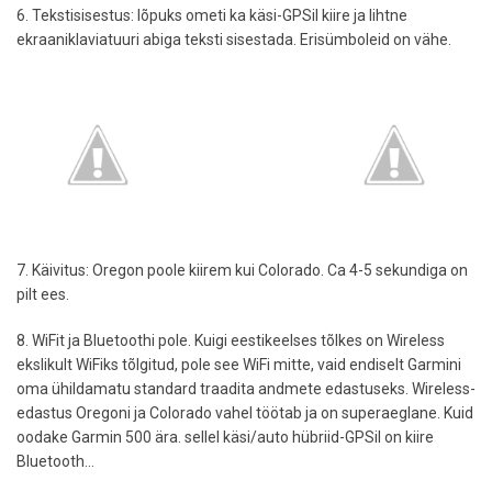
6. Tekstisisestus: lõpuks ometi ka käsi-GPSil kiire ja lihtne
ekraaniklaviatuuri abiga teksti sisestada. Erisümboleid on vähe.
7. Käivitus: Oregon poole kiirem kui Colorado. Ca 4-5 sekundiga on
pilt ees.
8. WiFit ja Bluetoothi pole. Kuigi eestikeelses tõlkes on Wireless
ekslikult WiFiks tõlgitud, pole see WiFi mitte, vaid endiselt Garmini
oma ühildamatu standard traadita andmete edastuseks. Wireless-
edastus Oregoni ja Colorado vahel töötab ja on superaeglane. Kuid
oodake Garmin 500 ära. sellel käsi/auto hübriid-GPSil on kiire
Bluetooth...