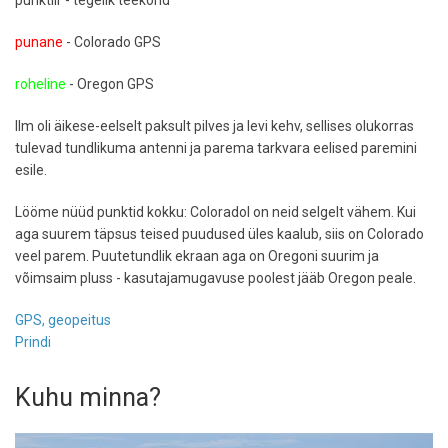
punktiir - tegelik teekond
punane
- Colorado GPS
roheline
- Oregon GPS
Ilm oli äikese-eelselt paksult pilves ja levi kehv, sellises olukorras
tulevad tundlikuma antenni ja parema tarkvara eelised paremini
esile.
Lööme nüüd punktid kokku: Coloradol on neid selgelt vähem. Kui
aga suurem täpsus teised puudused üles kaalub, siis on Colorado
veel parem. Puutetundlik ekraan aga on Oregoni suurim ja
võimsaim pluss - kasutajamugavuse poolest jääb Oregon peale.
GPS, geopeitus
Prindi
Kuhu minna?