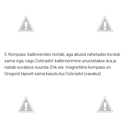
5. Kompass: kalibreerides töötab, aga akusid vahetades kordub
sama viga, nagu Coloradol: kalibreerimine unustatakse ära ja
näitab suvalisse suunda. Ehk siis: magnetiline kompass on
Oregonil täpselt sama kasutu kui Coloradol (vasakul)