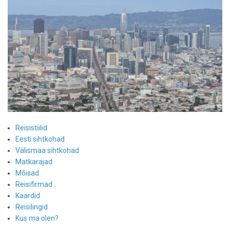
Reisistiilid
Eesti sihtkohad
Välismaa sihtkohad
Matkarajad
Mõisad
Reisifirmad
Kaardid
Reisilingid
Kus ma olen?