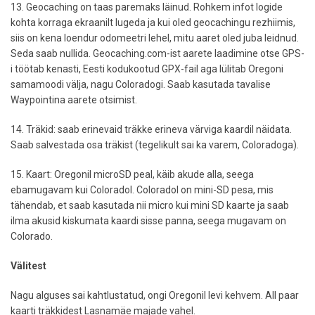
13. Geocaching on taas paremaks läinud. Rohkem infot logide
kohta korraga ekraanilt lugeda ja kui oled geocachingu rezhiimis,
siis on kena loendur odomeetri lehel, mitu aaret oled juba leidnud.
Seda saab nullida. Geocaching.com-ist aarete laadimine otse GPS-
i töötab kenasti, Eesti kodukootud GPX-fail aga lülitab Oregoni
samamoodi välja, nagu Coloradogi. Saab kasutada tavalise
Waypointina aarete otsimist.
14. Träkid: saab erinevaid träkke erineva värviga kaardil näidata.
Saab salvestada osa träkist (tegelikult sai ka varem, Coloradoga).
15. Kaart: Oregonil microSD peal, käib akude alla, seega
ebamugavam kui Coloradol. Coloradol on mini-SD pesa, mis
tähendab, et saab kasutada nii micro kui mini SD kaarte ja saab
ilma akusid kiskumata kaardi sisse panna, seega mugavam on
Colorado.
Välitest
Nagu alguses sai kahtlustatud, ongi Oregonil levi kehvem. All paar
kaarti träkkidest Lasnamäe majade vahel.