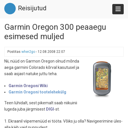
Liigu
Reisijutud
edasi
põhisisu
juurde
Garmin Oregon 300 peaaegu
esimesed muljed
Postitas
wher2go
-
12.08.2008 22:07
Nii, nüüd on Garmon Oregon olnud mõnda
aega garmini Colorado kõrval kasutusel ja
saab asjast natuke juttu teha.
Garmin Oregoni Wiki
Garmin Oregoni tootelehekülg
Teen lühidalt, sest pikemalt saab niikuinii
lugeda juba järgmisest
DIGI
-st.
1. Ekraanil viipemenüüd ei tööta. Võiks ju olla? Navigeerimine üles-
alla käib vaid nuppudest.