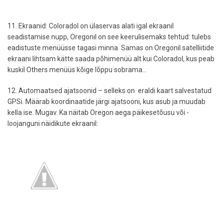
11. Ekraanid: Coloradol on ülaservas alati igal ekraanil
seadistamise nupp, Oregonil on see keerulisemaks tehtud: tulebs
eadistuste menüüsse tagasi minna. Samas on Oregonil satelliitide
ekraani lihtsam kätte saada põhimenüü alt kui Coloradol, kus peab
kuskil Others menüüs kõige lõppu sobrama...
12. Automaatsed ajatsoonid – selleks on eraldi kaart salvestatud
GPSi. Määrab koordinaatide järgi ajatsooni, kus asub ja muudab
kella ise. Mugav. Ka näitab Oregon aega päikesetõusu või -
loojanguni näidikute ekraanil: