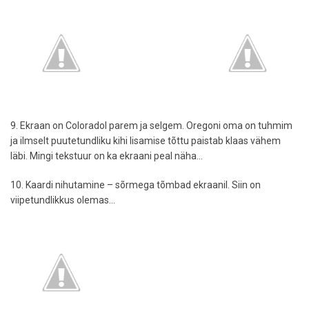
9. Ekraan on Coloradol parem ja selgem. Oregoni oma on tuhmim
ja ilmselt puutetundliku kihi lisamise tõttu paistab klaas vähem
läbi. Mingi tekstuur on ka ekraani peal näha...
10. Kaardi nihutamine – sõrmega tõmbad ekraanil. Siin on
viipetundlikkus olemas...