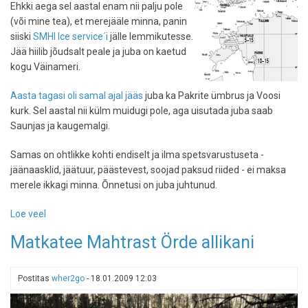
Ehkki aega sel aastal enam nii palju pole
(või mine tea), et merejääle minna, panin
siiski
SMHI Ice service´i
jälle lemmikutesse.
Jää hiilib jõudsalt peale ja juba on kaetud
kogu Väinameri.
Aasta tagasi oli samal ajal jääs
juba ka Pakrite ümbrus ja Voosi
kurk. Sel aastal nii külm muidugi pole, aga uisutada juba saab
Saunjas ja kaugemalgi.
Samas on ohtlikke kohti endiselt ja ilma spetsvarustuseta -
jäänaasklid, jäätuur, päästevest, soojad paksud riided - ei maksa
merele ikkagi minna. Õnnetusi on juba juhtunud.
Loe veel
-
Jääkaart
Matkatee Mahtrast Örde allikani
jälle
lemmiklinkidesse
Postitas
wher2go
-
18.01.2009 12:03