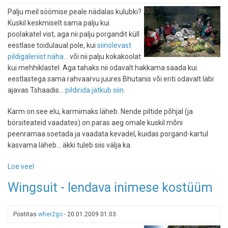
Palju meil söömise peale nädalas kulubki?
Kuskil keskmiselt sama palju kui
poolakatel vist, aga nii palju porgandit küll
eestlase toidulaual pole, kui
siinolevast
pildigaleriist näha...
või nii palju kokakoolat
kui mehhiklastel. Aga tahaks nii odavalt hakkama saada kui
eestlastega sama rahvaarvu juures Bhutanis või eriti odavalt läbi
ajavas Tshaadis...
pildirida jätkub siin
.
Karm on see elu, karmimaks läheb. Nende piltide põhjal (ja
börsiteateid vaadates) on paras aeg omale kuskil mõni
peenramaa soetada ja vaadata kevadel, kuidas porgand-kartul
kasvama läheb... äkki tuleb siis välja ka.
Loe veel
-
Kes
Wingsuit - lendava inimese kostüüm
kui
palju
sööb
Postitas
wher2go
-
20.01.2009 01:03
(ja