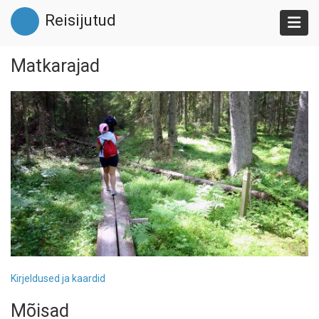
Liigu
Reisijutud
edasi
põhisisu
juurde
Matkarajad
Kirjeldused ja kaardid
Mõisad