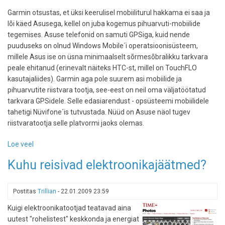
Garmin otsustas, et üksi keerulisel mobiiliturul hakkama ei saa ja
lõi käed Asusega, kellel on juba kogemus pihuarvuti-mobiilide
tegemises. Asuse telefonid on samuti GPSiga, kuid nende
puuduseks on olnud Windows Mobile´i operatsioonisüsteem,
millele Asus ise on üsna minimaalselt sõrmesõbralikku tarkvara
peale ehitanud (erinevalt näiteks HTC-st, millel on TouchFLO
kasutajaliides). Garmin aga pole suurem asi mobiilide ja
pihuarvutite riistvara tootja, see-eest on neil oma väljatöötatud
tarkvara GPSidele. Selle edasiarendust - opsüsteemi mobiilidele
tahetigi Nüvifone´is tutvustada. Nüüd on Asuse näol tugev
riistvaratootja selle platvormi jaoks olemas.
Loe veel
-
Garmin-
Kuhu reisivad elektroonikajäätmed?
Asus
hakkab
tootma
Postitas
Trillian
-
22.01.2009 23:59
Nüvifone
Kuigi elektroonikatootjad teatavad aina
´i
uutest "rohelistest" keskkonda ja energiat
GPS-