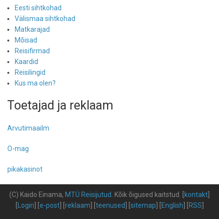
Eesti sihtkohad
Välismaa sihtkohad
Matkarajad
Mõisad
Reisifirmad
Kaardid
Reisilingid
Kus ma olen?
Toetajad ja reklaam
Arvutimaailm
O-mag
pikakasinot
(C) Kaido Einama,
MTÜ Reisijutud
.
Kõik õigused kaitstud
.
[
kontakt
]
[
Login
] [
e-post
] [
reklaam
] [
teenused
] [
sitemap
] [
English
] [
RSS
]