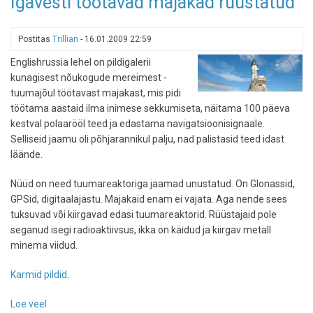
Igavesti töötavad majakad rüüstatud
testis
Blaupunkti
videonavigaatorit
Postitas
Trillian
-
16.01.2009 22:59
Englishrussia lehel on pildigalerii
kunagisest nõukogude mereimest -
tuumajõul töötavast majakast, mis pidi
töötama aastaid ilma inimese sekkumiseta, näitama 100 päeva
kestval polaarööl teed ja edastama navigatsioonisignaale.
Selliseid jaamu oli põhjarannikul palju, nad palistasid teed idast
läände.
Nüüd on need tuumareaktoriga jaamad unustatud. On Glonassid,
GPSid, digitaalajastu. Majakaid enam ei vajata. Aga nende sees
tuksuvad või kiirgavad edasi tuumareaktorid. Rüüstajaid pole
seganud isegi radioaktiivsus, ikka on käidud ja kiirgav metall
minema viidud.
Karmid pildid
.
Loe veel
-