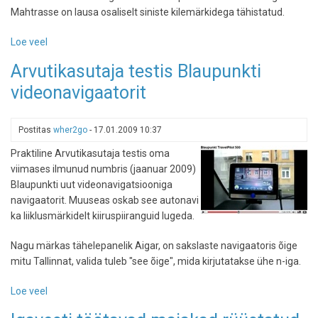
Mahtrasse on lausa osaliselt siniste kilemärkidega tähistatud.
Loe veel
-
Matkatee
Arvutikasutaja testis Blaupunkti
Mahtrast
videonavigaatorit
Örde
allikani
Postitas
wher2go
-
17.01.2009 10:37
Praktiline Arvutikasutaja testis oma
viimases ilmunud numbris (jaanuar 2009)
Blaupunkti uut videonavigatsiooniga
navigaatorit. Muuseas oskab see autonavi
ka liiklusmärkidelt kiiruspiiranguid lugeda.
Nagu märkas tähelepanelik Aigar, on sakslaste navigaatoris õige
mitu Tallinnat, valida tuleb "see õige", mida kirjutatakse ühe n-iga.
Loe veel
-
Arvutikasutaja