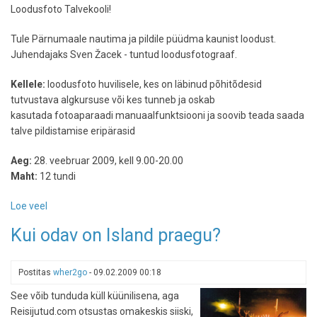
Loodusfoto Talvekooli!
Tule Pärnumaale nautima ja pildile püüdma kaunist loodust.
Juhendajaks Sven Žacek - tuntud loodusfotograaf.
Kellele:
loodusfoto huvilisele, kes on läbinud põhitõdesid
tutvustava algkursuse või kes tunneb ja oskab
kasutada fotoaparaadi manuaalfunktsiooni ja soovib teada saada
talve pildistamise eripärasid
Aeg:
28. veebruar 2009, kell 9.00-20.00
Maht:
12 tundi
Loe veel
-
Loodusfoto
Kui odav on Island praegu?
Talvekool
Postitas
wher2go
-
09.02.2009 00:18
See võib tunduda küll küünilisena, aga
Reisijutud.com otsustas omakeskis siiski,