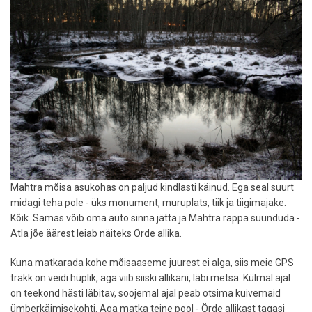
Mahtra mõisa asukohas on paljud kindlasti käinud. Ega seal suurt
midagi teha pole - üks monument, muruplats, tiik ja tiigimajake.
Kõik. Samas võib oma auto sinna jätta ja Mahtra rappa suunduda -
Atla jõe äärest leiab näiteks Örde allika.
Kuna matkarada kohe mõisaaseme juurest ei alga, siis meie GPS
träkk on veidi hüplik, aga viib siiski allikani, läbi metsa. Külmal ajal
on teekond hästi läbitav, soojemal ajal peab otsima kuivemaid
ümberkäimisekohti. Aga matka teine pool - Örde allikast tagasi