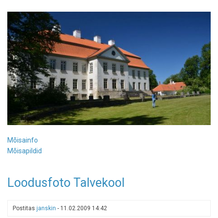
Mõisainfo
Mõisapildid
Loodusfoto Talvekool
Postitas
janskin
-
11.02.2009 14:42