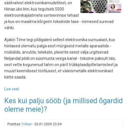
säätvatest elektroonikamudelitest, on
telefoni
Hiinas üks linn, kus tegutseb 5500
elektroonikajäätmete sorteerimise tehast
ja kus on maailma kõrgeim toksiinide tase - inimesed surevad
vähki.
Ajakiri Time tegi pildigalerii sellest elektroonika surnuaiast, kus
hiinlased olematu palga eest mürgiseid metalle aparaatide -
mobiilide, arvutite, telekate, pleierite seest välja urgitsevad.
Neljandal pildil on süsimusta veega kanal - toksiine paksult täis,
sest vette kogunenud tahm on pärit trükkplaadipõletamistest ja
muust keemilisest töötlusest, et väärismetalle elektroonikast
kätte saada.
Loe veel
-
Kuhu
Kes kui palju sööb (ja millised õgardid
reisivad
oleme meie)?
elektroonikajäätmed?
Postitas
Trillian
-
20.01.2009 23:34