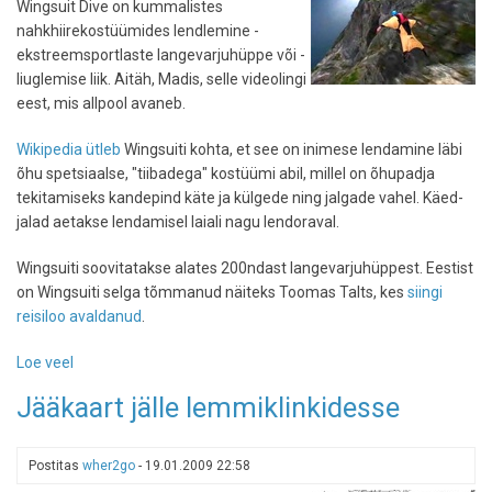
Wingsuit Dive on kummalistes
millised
nahkhiirekostüümides lendlemine -
õgardid
ekstreemsportlaste langevarjuhüppe või -
oleme
liuglemise liik. Aitäh, Madis, selle videolingi
meie)?
eest, mis allpool avaneb.
Wikipedia ütleb
Wingsuiti kohta, et see on inimese lendamine läbi
õhu spetsiaalse, "tiibadega" kostüümi abil, millel on õhupadja
tekitamiseks kandepind käte ja külgede ning jalgade vahel. Käed-
jalad aetakse lendamisel laiali nagu lendoraval.
Wingsuiti soovitatakse alates 200ndast langevarjuhüppest. Eestist
on Wingsuiti selga tõmmanud näiteks Toomas Talts, kes
siingi
reisiloo avaldanud
.
Loe veel
-
Wingsuit
Jääkaart jälle lemmiklinkidesse
-
lendava
inimese
Postitas
wher2go
-
19.01.2009 22:58
kostüüm