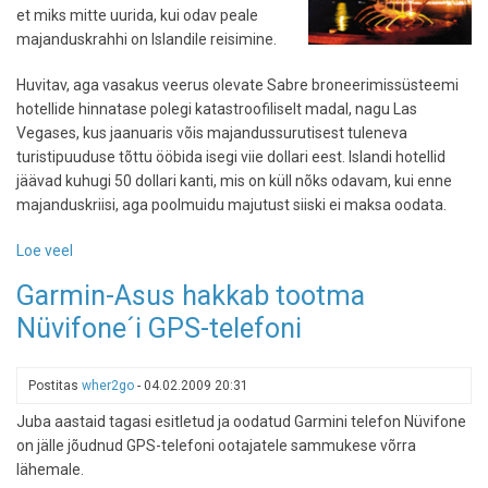
et miks mitte uurida, kui odav peale
majanduskrahhi on Islandile reisimine.
Huvitav, aga vasakus veerus olevate Sabre broneerimissüsteemi
hotellide hinnatase polegi katastroofiliselt madal, nagu Las
Vegases, kus jaanuaris võis majandussurutisest tuleneva
turistipuuduse tõttu ööbida isegi viie dollari eest. Islandi hotellid
jäävad kuhugi 50 dollari kanti, mis on küll nõks odavam, kui enne
majanduskriisi, aga poolmuidu majutust siiski ei maksa oodata.
Loe veel
-
Kui
Garmin-Asus hakkab tootma
odav
Nüvifone´i GPS-telefoni
on
Island
praegu?
Postitas
wher2go
-
04.02.2009 20:31
Juba aastaid tagasi esitletud ja oodatud Garmini telefon Nüvifone
on jälle jõudnud GPS-telefoni ootajatele sammukese võrra
lähemale.