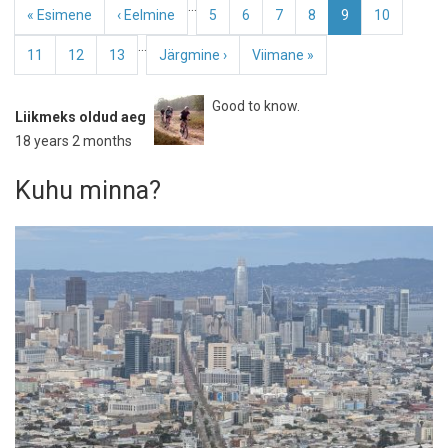
Pagination
…
Esimene
« Esimene
Eelmine
‹ Eelmine
Page
5
Page
6
Page
7
Page
8
Eesolev
9
Page
10
leht
leht
leht
…
Page
11
Page
12
Page
13
Järgmine
Järgmine ›
Viimane
Viimane »
leht
leht
Good to know.
Liikmeks oldud aeg
18 years 2 months
Kuhu minna?