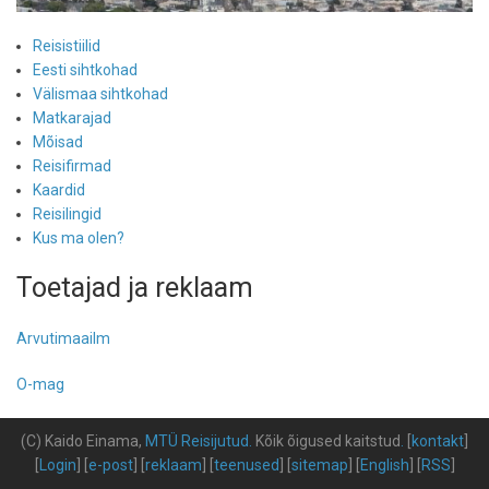
Reisistiilid
Eesti sihtkohad
Välismaa sihtkohad
Matkarajad
Mõisad
Reisifirmad
Kaardid
Reisilingid
Kus ma olen?
Toetajad ja reklaam
Arvutimaailm
O-mag
(C) Kaido Einama,
MTÜ Reisijutud
.
Kõik õigused kaitstud
.
[
kontakt
]
[
Login
] [
e-post
] [
reklaam
] [
teenused
] [
sitemap
] [
English
] [
RSS
]