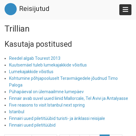
Liigu
Reisijutud
edasi
põhisisu
juurde
Trillian
Kasutaja postitused
Reedel algab Tourest 2013
Kuutsemäel tuleb lumekajakkide võistlus
Lumekajakkide võistlus
Kohtumine põhjapooluselt Teravmägedele jõudnud Timo
Paloga
Pühapäeval on ülemaailmne lumepäev
Finnair avab suvel uued liinid Mallorcale, Tel Avivi ja Antalyasse
Five reasons to visit Istanbul next spring
Istanbul
Finnairi uued piletitüübid turisti- ja äriklassi reisijale
Finnairi uued piletitüübid