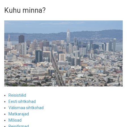
Kuhu minna?
Reisistiilid
Eesti sihtkohad
Välismaa sihtkohad
Matkarajad
Mõisad
Reisifirmad