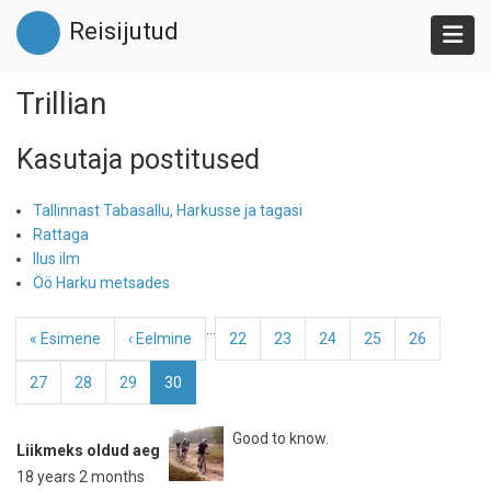
Liigu
Reisijutud
edasi
põhisisu
juurde
Trillian
Kasutaja postitused
Tallinnast Tabasallu, Harkusse ja tagasi
Rattaga
Ilus ilm
Öö Harku metsades
Pagination
…
Esimene
« Esimene
Eelmine
‹ Eelmine
Page
22
Page
23
Page
24
Page
25
Page
26
leht
leht
Page
27
Page
28
Page
29
Eesolev
30
leht
Good to know.
Liikmeks oldud aeg
18 years 2 months