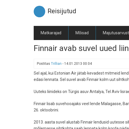
Liigu
edasi
Reisijutud
põhisisu
juurde
Matkarajad
Mõisad
Majutusarvus
Finnair avab suvel uued liin
Postitas
Trillian
-
14.01.2013 00:04
Sel ajal, kui Estonian Air jätab kevadest mitmeid len
edasi lennata. Sel suvel avab Finnair kolm uut sihtko
Uuteks liinideks on Türgis asuv Antalya, Tel Aviv Iisr
Finnair lisab suvehooajaks veel lende Malagasse, Ba
26. oktoobrini.
2013. aasta suvel alustab Finnair lendusid uutesse si
mõlemasse sihtkohta saab lennata kolm korda nädal