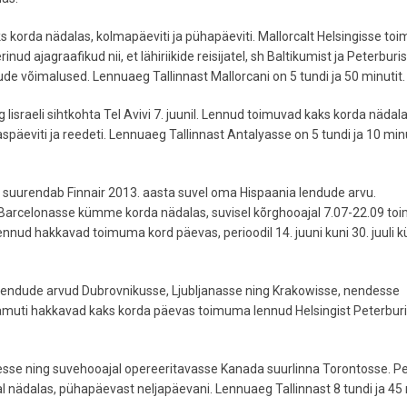
ks korda nädalas, kolmapäeviti ja pühapäeviti. Mallorcalt Helsingisse to
nud ajagraafikud nii, et lähiriikide reisijatel, sh Baltikumist ja Peterburis
de võimalused. Lennuaeg Tallinnast Mallorcani on 5 tundi ja 50 minutit.
g Iisraeli sihtkohta Tel Avivi 7. juunil. Lennud toimuvad kaks korda nädala
späeviti ja reedeti. Lennuaeg Tallinnast Antalyasse on 5 tundi ja 10 minu
suurendab Finnair 2013. aasta suvel oma Hispaania lendude arvu.
 Barcelonasse kümme korda nädalas, suvisel kõrghooajal 7.07-22.09 to
ennud hakkavad toimuma kord päevas, perioodil 14. juuni kuni 30. juuli
 lendude arvud Dubrovnikusse, Ljubljanasse ning Krakowisse, nendesse
Samuti hakkavad kaks korda päevas toimuma lennud Helsingist Peterburi
sse ning suvehooajal opereeritavasse Kanada suurlinna Torontosse. Pe
al nädalas, pühapäevast neljapäevani. Lennuaeg Tallinnast 8 tundi ja 45 