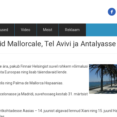
tused
Video
Meist
Reklaam
id Mallorcale, Tel Avivi ja Antalyasse
de ära, pakub Finnair Helsingist suvel rohkem võimalusi
hta Euroopas ning lisab täiendavaid lende.
aelis ning Palma de Mallorca Hispaanias.
rcelonasse ja Madridi, suvehooaeg kestab 31. märtsist
htkohtadesse Aasias – 14. juunist algavad lennud Xiani ning 15. juunil H
as.