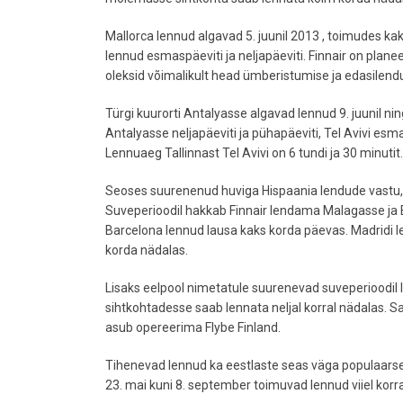
Mallorca lennud algavad 5. juunil 2013 , toimudes ka
lennud esmaspäeviti ja neljapäeviti. Finnair on planeeri
oleksid võimalikult head ümberistumise ja edasilendu
Türgi kuurorti Antalyasse algavad lennud 9. juunil nin
Antalyasse neljapäeviti ja pühapäeviti, Tel Avivi esma
Lennuaeg Tallinnast Tel Avivi on 6 tundi ja 30 minutit.
Seoses suurenenud huviga Hispaania lendude vastu, 
Suveperioodil hakkab Finnair lendama Malagasse ja
Barcelona lennud lausa kaks korda päevas. Madridi l
korda nädalas.
Lisaks eelpool nimetatule suurenevad suveperioodil
sihtkohtadesse saab lennata neljal korral nädalas. 
asub opereerima Flybe Finland.
Tihenevad lennud ka eestlaste seas väga populaarse
23. mai kuni 8. september toimuvad lennud viiel korr