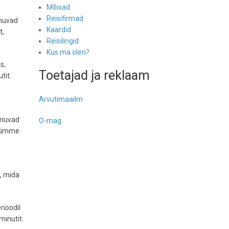
Mõisad
Reisifirmad
imuvad
Kaardid
t,
Reisilingid
Kus ma olen?
s,
Toetajad ja reklaam
tit.
Arvutimaailm
imuvad
O-mag
 kümme
, mida
rioodil
minutit.