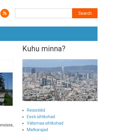
Search
Search
Kuhu minna?
Reisistiilid
Eesti sihtkohad
Välismaa sihtkohad
anoisse,
Matkarajad