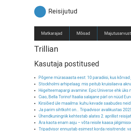
Liigu
edasi
Reisijutud
põhisisu
juurde
Matkarajad
Mõisad
Majutusarvus
Trillian
Kasutaja postitused
Põgene mürasaasta eest: 10 paradiisi, kus kõrvad 
Stockholmi arhipelaag: mis peitub kruiisilaeva ak
Hiigelteemapargi avamine: Epic Universe ehk ük
Ciao, Bella Torino! Itaalia salajane pärl on nüüd Eu
Kirsiõied üle maailma: kuhu kevade saabudes ne
Ja parim sihtkoht on... Tripadvisor avalikustas 202
Ühendkuningriik kehtestab alates 2. aprillist reisija
Ära kaota enam asju – võta reisile kaasa jälgimi
Tripadvisor ennustab esimest korda reisitrende: va