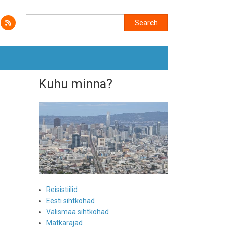
Search
Search
Kuhu minna?
Reisistiilid
Eesti sihtkohad
Välismaa sihtkohad
Matkarajad