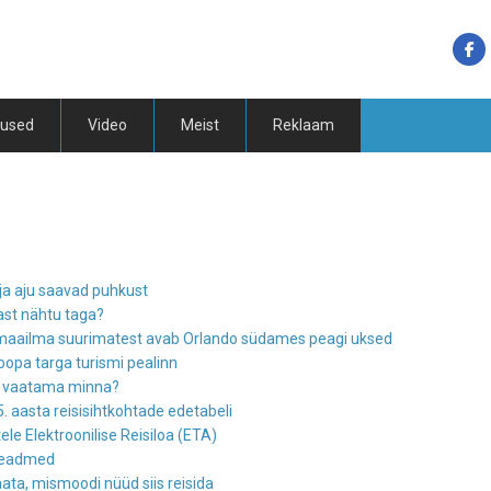
tused
Video
Meist
Reklaam
ja aju saavad puhkust
nast nähtu taga?
s maailma suurimatest avab Orlando südames peagi uksed
roopa targa turismi pealinn
id vaatama minna?
5. aasta reisisihtkohtade edetabeli
tele Elektroonilise Reisiloa (ETA)
sseadmed
ata, mismoodi nüüd siis reisida