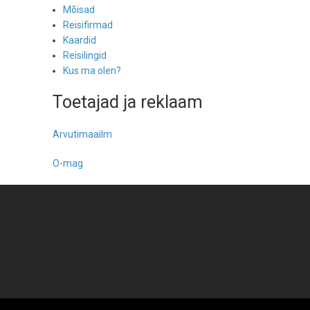
Mõisad
Reisifirmad
Kaardid
Reisilingid
Kus ma olen?
Toetajad ja reklaam
Arvutimaailm
O-mag