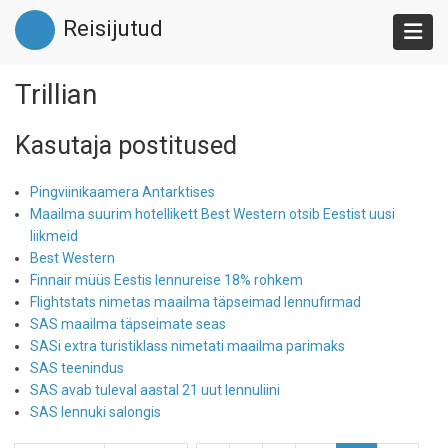
Liigu
Reisijutud
edasi
põhisisu
juurde
Trillian
Kasutaja postitused
Pingviinikaamera Antarktises
Maailma suurim hotellikett Best Western otsib Eestist uusi
liikmeid
Best Western
Finnair müüs Eestis lennureise 18% rohkem
Flightstats nimetas maailma täpseimad lennufirmad
SAS maailma täpseimate seas
SASi extra turistiklass nimetati maailma parimaks
SAS teenindus
SAS avab tuleval aastal 21 uut lennuliini
SAS lennuki salongis