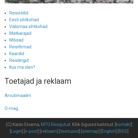
Reisistiilid
Eesti sihtkohad
Välismaa sihtkohad
Matkarajad
Mõisad
Reisifirmad
Kaardid
Reisilingid
Kus ma olen?
Toetajad ja reklaam
Arvutimaailm
O-mag
(C) Kaido Einama,
MTÜ Reisijutud
.
Kõik õigused kaitstud
.
[
kontakt
]
[
Login
] [
e-post
] [
reklaam
] [
teenused
] [
sitemap
] [
English
] [
RSS
]