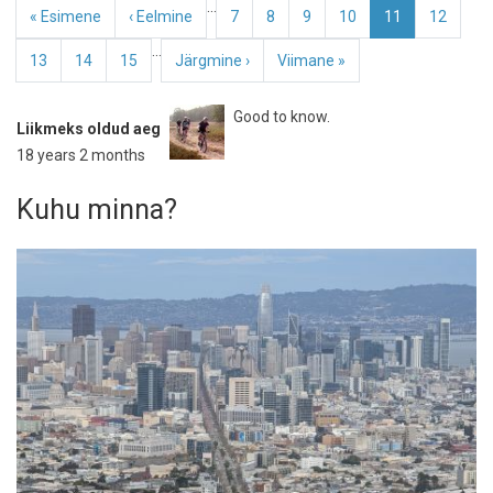
Pagination
…
Esimene
« Esimene
Eelmine
‹ Eelmine
Page
7
Page
8
Page
9
Page
10
Eesolev
11
Page
12
leht
leht
leht
…
Page
13
Page
14
Page
15
Järgmine
Järgmine ›
Viimane
Viimane »
leht
leht
Good to know.
Liikmeks oldud aeg
18 years 2 months
Kuhu minna?