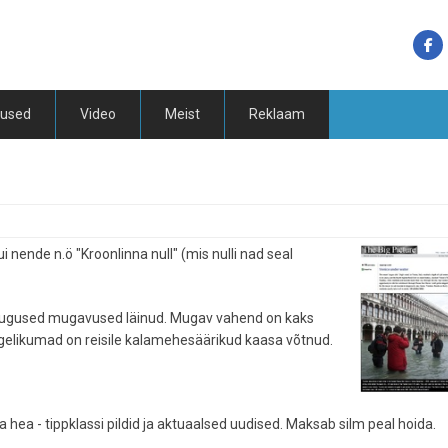
tused
Video
Meist
Reklaam
 nende n.ö "Kroonlinna null" (mis nulli nad seal
 igasugused mugavused läinud. Mugav vahend on kaks
nägelikumad on reisile kalamehesäärikud kaasa võtnud.
a hea - tippklassi pildid ja aktuaalsed uudised. Maksab silm peal hoida.