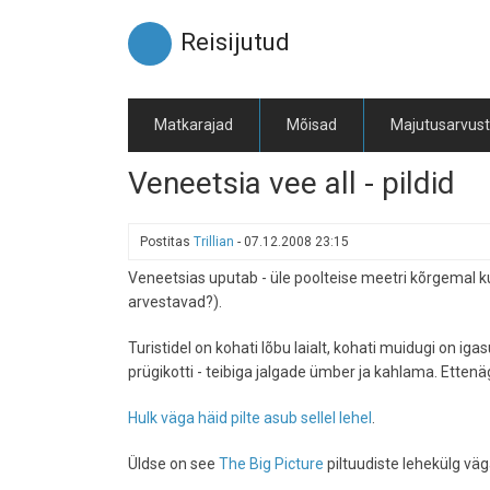
Liigu
edasi
Reisijutud
põhisisu
juurde
Matkarajad
Mõisad
Majutusarvus
Veneetsia vee all - pildid
Postitas
Trillian
-
07.12.2008 23:15
Veneetsias uputab - üle poolteise meetri kõrgemal kui
arvestavad?).
Turistidel on kohati lõbu laialt, kohati muidugi on
prügikotti - teibiga jalgade ümber ja kahlama. Ette
Hulk väga häid pilte asub sellel lehel
.
Üldse on see
The Big Picture
piltuudiste lehekülg väg