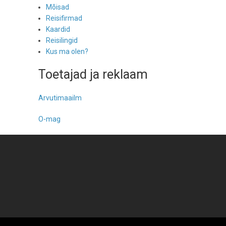
Mõisad
Reisifirmad
Kaardid
Reisilingid
Kus ma olen?
Toetajad ja reklaam
Arvutimaailm
O-mag