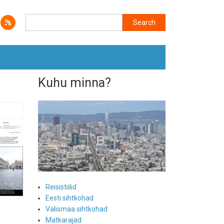
Search
Search
Kuhu minna?
Reisistiilid
Eesti sihtkohad
Välismaa sihtkohad
Matkarajad