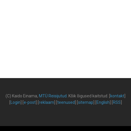
(C) Kaido Einama,
MTÜ Reisijutud
.
Kõik õigused kaitstud
.
[
kontakt
]
[
Login
] [
e-post
] [
reklaam
] [
teenused
] [
sitemap
] [
English
] [
RSS
]