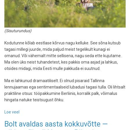
(Sisuturundus)
Kodutunne kõlab eestlase kõrvus nagu kelluke. See sõna kutsub
tagasi millegi juurde, mida paljud meist tegelikult kunagi ei
omanud. Või vähemalt mitte sellisena, nagu seda ette kujutame.
Ma olen üks neist tuhandetest, kes pakkis oma asjad ja lahkus,
otsides midagi, mida Eesti mulle pakkuda ei suutnud.
Ma ei lahkunud dramaatiliselt. Ei olnud pisaraid Tallinna
lennujaamas ega sentimentaalseid lubadusi tagasi tulla. Oli lihtsalt
praktiline otsus: tööpakkumine Berliinis, korralik palk, võimalus
hingata natuke teistsugust õhku.
Loe veel
-
Eesti
Bolt avaldas aasta kokkuvõtte —
rändaja,