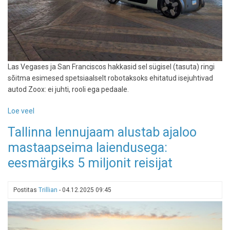
Las Vegases ja San Franciscos hakkasid sel sügisel (tasuta) ringi
sõitma esimesed spetsiaalselt robotaksoks ehitatud isejuhtivad
autod Zoox: ei juhti, rooli ega pedaale.
Loe veel
-
Zoox
Tallinna lennujaam alustab ajaloo
-
mastaapseima laiendusega:
sõit
robotaksoga
eesmärgiks 5 miljonit reisijat
Las
Vegases
Postitas
Trillian
-
04.12.2025 09:45