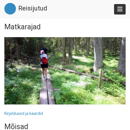
Liigu
Reisijutud
edasi
põhisisu
juurde
Matkarajad
Kirjeldused ja kaardid
Mõisad