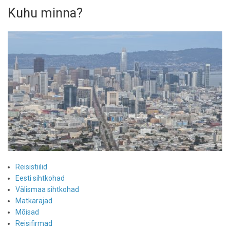
pärast
Kuhu minna?
30
aastat
uksed
Reisistiilid
Eesti sihtkohad
Välismaa sihtkohad
Matkarajad
Mõisad
Reisifirmad