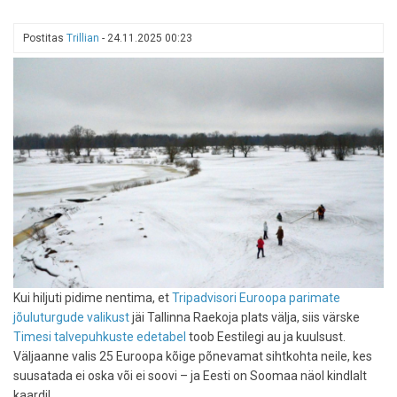
eesmärgiks
5
Postitas
Trillian
-
24.11.2025 00:23
miljonit
reisijat
Kui hiljuti pidime nentima, et
Tripadvisori Euroopa parimate
jõuluturgude valikust
jäi Tallinna Raekoja plats välja, siis värske
Timesi talvepuhkuste edetabel
toob Eestilegi au ja kuulsust.
Väljaanne valis 25 Euroopa kõige põnevamat sihtkohta neile, kes
suusatada ei oska või ei soovi – ja Eesti on Soomaa näol kindlalt
kaardil.