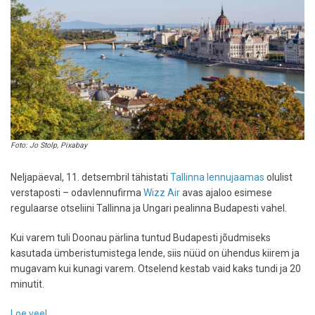
Riiga
ja
eestlaste
lemmik
on
reedene
juustuburger
Foto: Jo Stolp, Pixabay
Neljapäeval, 11. detsembril tähistati
Tallinna lennujaamas
olulist
verstaposti – odavlennufirma
Wizz Air
avas ajaloo esimese
regulaarse otseliini Tallinna ja Ungari pealinna Budapesti vahel.
Kui varem tuli Doonau pärlina tuntud Budapesti jõudmiseks
kasutada ümberistumistega lende, siis nüüd on ühendus kiirem ja
mugavam kui kunagi varem. Otselend kestab vaid kaks tundi ja 20
minutit.
Loe veel
-