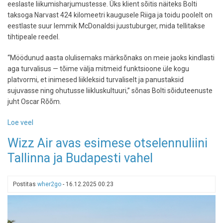
eeslaste liikumisharjumustesse. Üks klient sõitis näiteks Bolti
taksoga Narvast 424 kilomeetri kaugusele Riiga ja toidu poolelt on
eestlaste suur lemmik McDonaldsi juustuburger, mida tellitakse
tihtipeale reedel.
“Möödunud aasta olulisemaks märksõnaks on meie jaoks kindlasti
aga turvalisus — tõime välja mitmeid funktsioone üle kogu
platvormi, et inimesed liikleksid turvaliselt ja panustaksid
sujuvasse ning ohutusse liikluskultuuri,” sõnas Bolti sõiduteenuste
juht Oscar Rõõm.
Loe veel
-
Bolt
Wizz Air avas esimese otselennuliini
avaldas
Tallinna ja Budapesti vahel
aasta
kokkuvõtte
—
Postitas
wher2go
-
16.12.2025 00:23
pikim
sõit
oli
Narvast