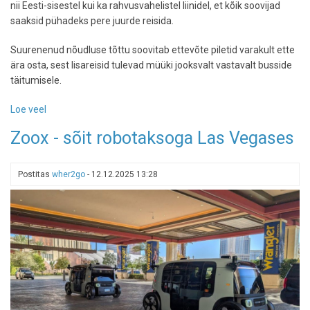
nii Eesti-sisestel kui ka rahvusvahelistel liinidel, et kõik soovijad
saaksid pühadeks pere juurde reisida.
Suurenenud nõudluse tõttu soovitab ettevõte piletid varakult ette
ära osta, sest lisareisid tulevad müüki jooksvalt vastavalt busside
täitumisele.
Loe veel
-
Lux
Zoox - sõit robotaksoga Las Vegases
Express
lisab
jõulupühadeks
Postitas
wher2go
-
12.12.2025 13:28
busse
populaarsetele
liinidele