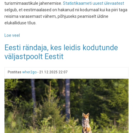
turismimaastikule jahenemise.
Statistikaameti uuest ülevaatest
selgub, et eestimaalased on hakanud nii kodumaal kui ka piiri taga
reisima varasemast vähem, põhjuseks peamiselt üldine
elukalliduse tõus.
Loe veel
-
Hinnatõus
Eesti rändaja, kes leidis kodutunde
on
väljastpoolt Eestit
tõmmanud
eestlaste
reisiplaanidele
Postitas
wher2go
-
21.12.2025 22:07
pidurit,
kuid
kulutused
välisreisidele
kasvavad