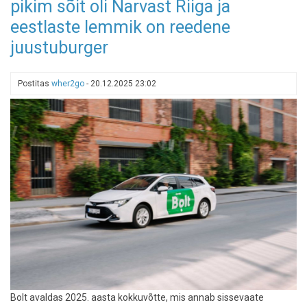
pikim sõit oli Narvast Riiga ja
kes
leidis
eestlaste lemmik on reedene
kodutunde
juustuburger
väljastpoolt
Eestit
Postitas
wher2go
-
20.12.2025 23:02
Bolt avaldas 2025. aasta kokkuvõtte, mis annab sissevaate