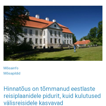
Mõisainfo
Mõisapildid
Hinnatõus on tõmmanud eestlaste
reisiplaanidele pidurit, kuid kulutused
välisreisidele kasvavad