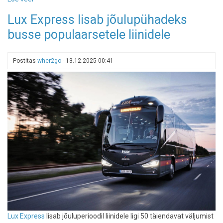
Wizz
Lux Express lisab jõulupühadeks
Air
busse populaarsetele liinidele
avas
esimese
otselennuliini
Postitas
wher2go
-
13.12.2025 00:41
Tallinna
ja
Budapesti
vahel
Lux Express
lisab jõuluperioodil liinidele ligi 50 täiendavat väljumist