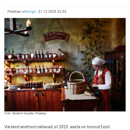
Postitas
wher2go
-
21.12.2025 22:33
Foto: Norbert Graube, Pixabay
Värsked andmed näitavad, et 2025. aasta on toonud Eesti