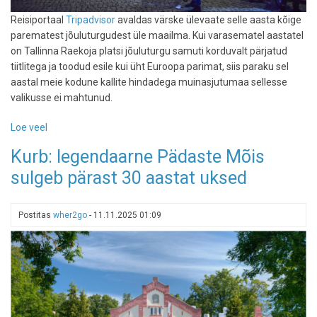
Reisiportaal
Tripadvisor
avaldas värske ülevaate selle aasta kõige
parematest jõuluturgudest üle maailma. Kui varasematel aastatel
on Tallinna Raekoja platsi jõuluturgu samuti korduvalt pärjatud
tiitlitega ja toodud esile kui üht Euroopa parimat, siis paraku sel
aastal meie kodune kallite hindadega muinasjutumaa sellesse
valikusse ei mahtunud.
Loe veel
-
Tripadvisor
Kurb: legendaarne Pädaste Mõis
reastas
sulgeb pärast 30 aastat uksed
maailma
parimad
jõuluturud:
Postitas
wher2go
-
11.11.2025 01:09
vaata,
mis
troonivad
tipus