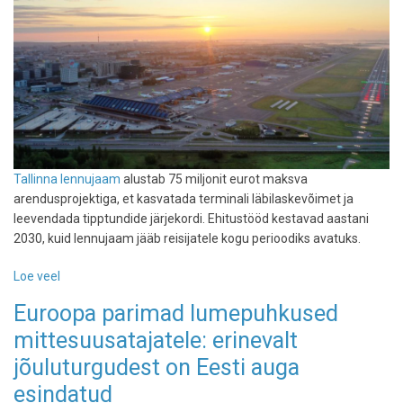
Tallinna lennujaam
alustab 75 miljonit eurot maksva
arendusprojektiga, et kasvatada terminali läbilaskevõimet ja
leevendada tipptundide järjekordi. Ehitustööd kestavad aastani
2030, kuid lennujaam jääb reisijatele kogu perioodiks avatuks.
Loe veel
-
Tallinna
Euroopa parimad lumepuhkused
lennujaam
mittesuusatajatele: erinevalt
alustab
ajaloo
jõuluturgudest on Eesti auga
mastaapseima
esindatud
laiendusega: