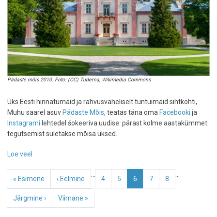
Pädaste mõis 2010. Foto: (CC) Tuderna, Wikimedia Commons
Üks Eesti hinnatumaid ja rahvusvaheliselt tuntuimaid sihtkohti,
Muhu saarel asuv
Pädaste Mõis
, teatas täna oma
Facebooki
ja
Instagrami
lehtedel šokeeriva uudise: pärast kolme aastakümmet
tegutsemist suletakse mõisa uksed.
Loe veel
-
Kurb:
Pagination
…
…
legendaarne
Esimene
« Esimene
Eelmine
‹ Eelmine
Page
4
Page
5
Eesolev
6
Page
7
Page
8
Pädaste
leht
leht
leht
Mõis
Järgmine
Järgmine ›
Viimane
Viimane »
sulgeb
leht
leht