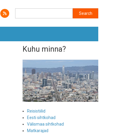
Search
Search
Kuhu minna?
Reisistiilid
Eesti sihtkohad
Välismaa sihtkohad
Matkarajad