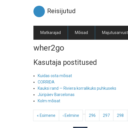
Liigu
edasi
Reisijutud
põhisisu
juurde
Matkarajad
Mõisad
Majutusarvus
wher2go
Kasutaja postitused
Kuidas osta mõisat
CORRIDA
Kauksi rand — Riviera korralikuks puhkuseks
Jüripäev Barcelonas
Kolm mõisat
Pagination
…
Esimene
« Esimene
Eelmine
‹ Eelmine
Page
296
Page
297
Page
298
leht
leht