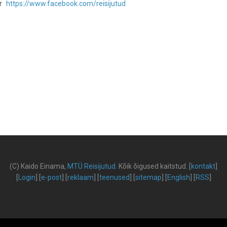
r
https://www.facebook.com/reisijutud
(C) Kaido Einama,
MTÜ Reisijutud
.
Kõik õigused kaitstud
.
[
kontakt
]
[
Login
] [
e-post
] [
reklaam
] [
teenused
] [
sitemap
] [
English
] [
RSS
]