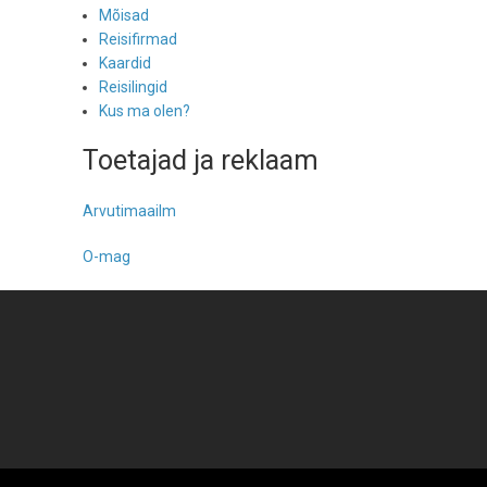
Mõisad
Reisifirmad
Kaardid
Reisilingid
Kus ma olen?
Toetajad ja reklaam
Arvutimaailm
O-mag