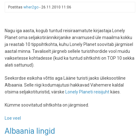
Postitas
wher2go
-
26.11.2010 11:06
Nagu iga aasta, kogub tuntud reisiraamatute kirjastaja Lonely
Planet oma seljakotirännikirjanike arvamused üle maailma kokku
ja reastab 10 tippsihtkohta, kuhu Lonely Planet soovitab järgmisel
aastal minna. Tavaliselt järgneb sellele turistihordide vool muidu
vaiksetesse kohtadesse (kuid ka tuntud sihtkohti on TOP 10 sekka
alati sattunud).
Seekordse esikoha võttis aga Lääne turisti jaoks ülieksootiline
Albaania. Selle riigi kodumajutusi hakkavad Vahemere kaldal
otsima seljakotituristid, värske
Lonely Planeti reisijuht
käes.
Kümme soovitatud sihtkohta on järgmised.
Loe veel
-
Lonely
Albaania lingid
Planet
soovitab: