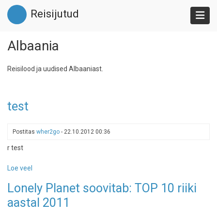
Liigu
Reisijutud
edasi
põhisisu
juurde
Albaania
Reisilood ja uudised Albaaniast.
test
Postitas
wher2go
-
22.10.2012 00:36
r test
Loe veel
-
test
Lonely Planet soovitab: TOP 10 riiki
aastal 2011