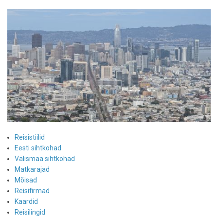
Reisistiilid
Eesti sihtkohad
Välismaa sihtkohad
Matkarajad
Mõisad
Reisifirmad
Kaardid
Reisilingid