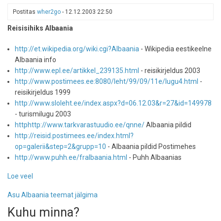
TOP
Postitas
wher2go
-
12.12.2003 22:50
10
Reisisihiks Albaania
riiki
aastal
http://et.wikipedia.org/wiki.cgi?Albaania
- Wikipedia eestikeelne
2011
Albaania info
http://www.epl.ee/artikkel_239135.html
- reisikirjeldus 2003
http://www.postimees.ee:8080/leht/99/09/11e/lugu4.html
-
reisikirjeldus 1999
http://www.sloleht.ee/index.aspx?d=06.12.03&r=27&id=149978
- turismilugu 2003
httphttp://www.tarkvarastuudio.ee/qnne/
Albaania pildid
http://reisid.postimees.ee/index.html?
op=galerii&step=2&grupp=10
- Albaania pildid Postimehes
http://www.puhh.ee/fralbaania.html
- Puhh Albaanias
Loe veel
-
Albaania
Asu Albaania teemat jälgima
lingid
Kuhu minna?