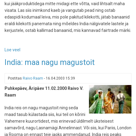
kui jääkproduktidega mitte midagi ette võtta, vaid lihtsalt maha
visata. Las siis inimkond kaeb ja vangutab pead ning ostab
edaspidi kodumaal leiva, mis pole pakitud kilekotti, jätab banaanid
eraldi kilekotti panemata ning mõeldes India nälgivatele lastele ja
kerjustele, ostab kallimad banaanid, mis kannavad fairtrade märki.
Loe veel
-
India,
India: maa nagu magustoit
2007
Postitas
Raivo Raam
-
16.04.2003 15:39
Puhkepäev, Äripäev 11.02.2000 Raivo V.
Raam
India reis on nagu magustoit ning seda
maad tasub külastada siis, kui teil on kõrini
Vahemere kuurortidest, mis erinevad üldilmelt üksteisest
samavõrd, nagu Lasnamägi Annelinnast. Või siis, kui Pariis, London
ja Rooma on ennast teie jaoks ammendanud. India reis peaks