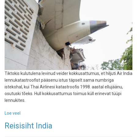
Tiktokis kulutulena levinud veider kokkusattumus, et hiljuti Air India
lennukatastroofist pääsenu istus täpselt sama numbriga
istekohal, kui Thai Airlinesi katastroofis 1998. aastal ellujäänu,
osutuski tõeks. Hull kokkusattumus toimus küll erinevat tüüpi
lennukites.
Loe veel
-
Air
Reisisiht India
India
lennukatastroofis