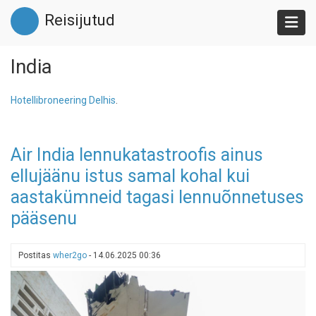
Liigu
Reisijutud
edasi
põhisisu
juurde
India
Hotellibroneering Delhis
.
Air India lennukatastroofis ainus
ellujäänu istus samal kohal kui
aastakümneid tagasi lennuõnnetuses
pääsenu
Postitas
wher2go
-
14.06.2025 00:36