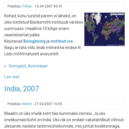
Postitas
Trillian
-
15.09.2007 00:41
Kohad, kuhu turistid parem ei lähekd, on
üles loetletud Blacksmithi instituudi värskes
uurimuses: maailma 10 kõige enam
saastatuimat paika.
Kirjutavad
Boingboing
ja
instituut ise
.
Nagu arvata võib, leiab mõned ka endise N
Liidu mõõtmatutelt avarustelt.
Sumgayit, Azerbaijan
Loe veel
-
Antiturism:
India, 2007
maailma
10
saastatuimat
Postitas
lilleriin
-
27.04.2007 16:55
paika
Maailm on üks imelik koht täis kummalisi inimesi. Ja üks
imelikumaid kohti on India. Üks riik on endale vabatahtlikult võtnud
ülesande näidata tarbimisühiskonnale, mis juhtub keskkonnaga,