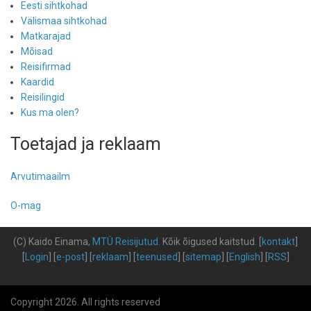
Eesti sihtkohad
Välismaa sihtkohad
Matkarajad
Mõisad
Reisifirmad
Kaardid
Reisilingid
Kus ma olen?
Toetajad ja reklaam
Arvutimaailm
O-mag
(C) Kaido Einama,
MTÜ Reisijutud
.
Kõik õigused kaitstud
.
[
kontakt
]
[
Login
] [
e-post
] [
reklaam
] [
teenused
] [
sitemap
] [
English
] [
RSS
]
Copyright 2026. All rights reserved