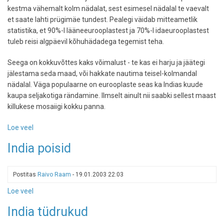
kestma vähemalt kolm nädalat, sest esimesel nädalal te vaevalt
et saate lahti prügimäe tundest. Pealegi väidab mitteametlik
statistika, et 90%-l lääneeurooplastest ja 70%-l idaeurooplastest
tuleb reisi algpäevil kõhuhädadega tegemist teha.
Seega on kokkuvõttes kaks võimalust - te kas ei harju ja jäätegi
jälestama seda maad, või hakkate nautima teisel-kolmandal
nädalal. Väga populaarne on eurooplaste seas ka Indias kuude
kaupa seljakotiga rändamine. Ilmselt ainult nii saabki sellest maast
killukese mosaiigi kokku panna.
Loe veel
-
India:
India poisid
maa
nagu
magustoit
Postitas
Raivo Raam
-
19.01.2003 22:03
Loe veel
-
India
India tüdrukud
poisid