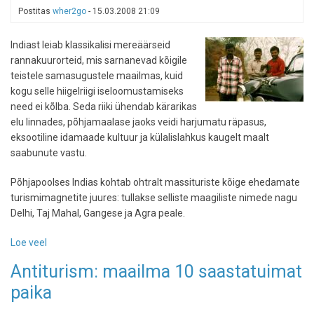
ainus
Postitas
wher2go
-
15.03.2008 21:09
ellujäänu
istus
Indiast leiab klassikalisi mereäärseid
samal
rannakuurorteid, mis sarnanevad kõigile
kohal
teistele samasugustele maailmas, kuid
kui
kogu selle hiigelriigi iseloomustamiseks
aastakümneid
need ei kõlba. Seda riiki ühendab kärarikas
tagasi
elu linnades, põhjamaalase jaoks veidi harjumatu räpasus,
lennuõnnetuses
eksootiline idamaade kultuur ja külalislahkus kaugelt maalt
pääsenu
saabunute vastu.
Põhjapoolses Indias kohtab ohtralt massituriste kõige ehedamate
turismimagnetite juures: tullakse selliste maagiliste nimede nagu
Delhi, Taj Mahal, Gangese ja Agra peale.
Loe veel
-
Reisisiht
Antiturism: maailma 10 saastatuimat
India
paika