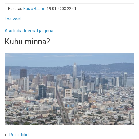
Postitas
Raivo Raam
-
19.01.2003 22:01
Loe veel
-
India
Asu India teemat jälgima
tüdrukud
Kuhu minna?
Reisistiilid