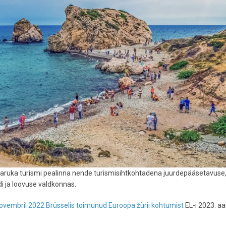
a aruka turismi pealinna nende turismisihtkohtadena juurdepääsetavuse
di ja loovuse valdkonnas.
novembril 2022 Brüsselis toimunud Euroopa žürii kohtumist
EL-i 2023. aa