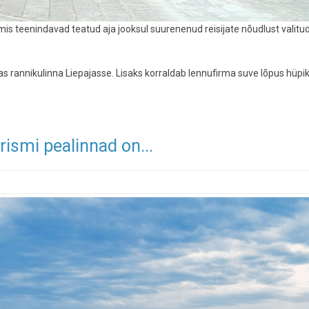
 mis teenindavad teatud aja jooksul suurenenud reisijate nõudlust valitu
iias rannikulinna Liepajasse. Lisaks korraldab lennufirma suve lõpus hüpi
rismi pealinnad on...