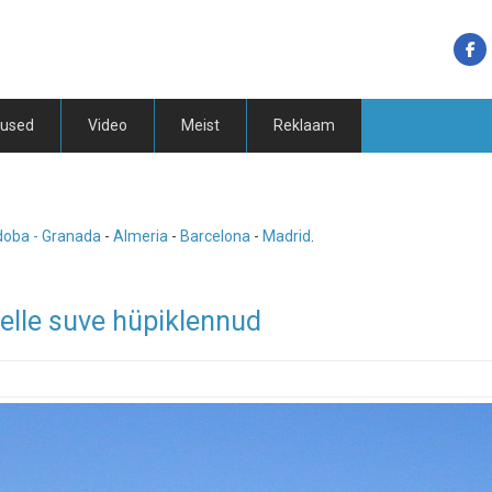
tused
Video
Meist
Reklaam
doba -
Granada
-
Almeria
-
Barcelona
-
Madrid
.
selle suve hüpiklennud