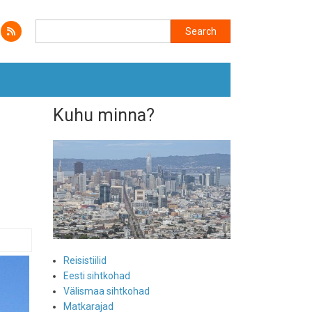
Search
Search
Kuhu minna?
Reisistiilid
Eesti sihtkohad
Välismaa sihtkohad
Matkarajad