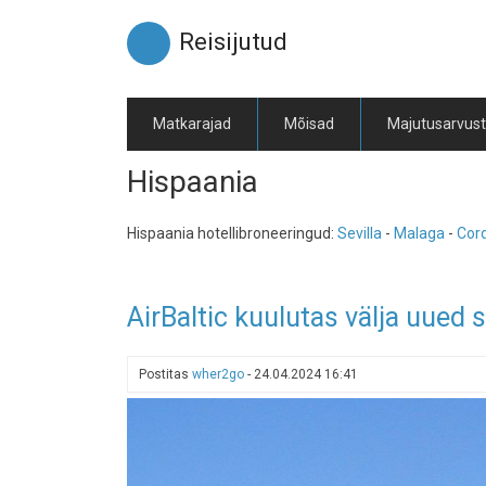
Liigu
edasi
Reisijutud
põhisisu
juurde
Matkarajad
Mõisad
Majutusarvus
Hispaania
Hispaania hotellibroneeringud:
Sevilla
-
Malaga
-
Cor
AirBaltic kuulutas välja uued 
Postitas
wher2go
-
24.04.2024 16:41