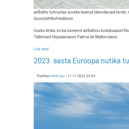
airBaltic tutvustas suveks lisatud täiendavaid lende,
(suve)sihtkohtadesse.
Uueks liiniks on ka siselend airBalticu kodubaasist R
Tallinnast Hispaaniasse Palma de Mallorcasse.
Loe veel
-
AirBaltic
2023. aasta Euroopa nutika tu
kuulutas
välja
uued
Postitas
wher2go
-
11.11.2022 23:54
selle
suve
hüpiklennud