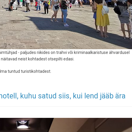
imtühjad - paljudes riikides on trahvi või kriminaalkaristuse ähvardusel
äitavad neist kohtadest otsepilti edasi.
ma tuntud turistikohtadest.
tell, kuhu satud siis, kui lend jääb ära