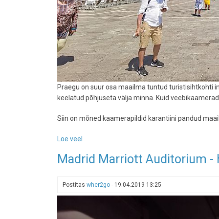
Praegu on suur osa maailma tuntud turistisihtkohti in
keelatud põhjuseta välja minna. Kuid veebikaamerad n
Siin on mõned kaamerapildid karantiini pandud maail
Loe veel
-
Maailm
Madrid Marriott Auditorium - ho
seisab
-
siin
Postitas
wher2go
-
19.04.2019 13:25
on
veebikaamerapildid
meile