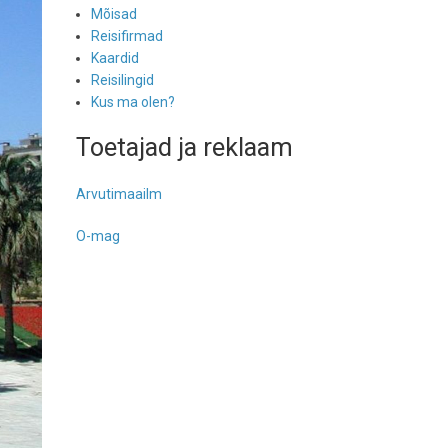
Mõisad
Reisifirmad
Kaardid
Reisilingid
Kus ma olen?
Toetajad ja reklaam
Arvutimaailm
O-mag