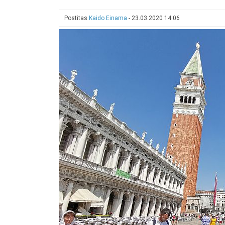
valiti
2022.
Postitas
Kaido Einama
-
23.03.2020 14:06
aasta
"targaks
reisisihtkohaks"