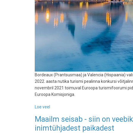
Bordeaux (Prantsusmaa) ja Valencia (Hispaania) valit
2022. aasta nutika turismi pealinna konkursi võitjal
novembril 2021 toimuval Euroopa turismifoorumi pidul
Euroopa Komisjoniga.
Loe veel
-
Bordeaux
Maailm seisab - siin on veebik
ja
inimtühjadest paikadest
Valencia