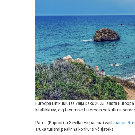
Euroopa Liit kuulutas välja kaks 2023. aasta Euroop
kestlikkuse, digiteerimise taseme ning kultuuripäran
Pafos (Küpros) ja Sevilla (Hispaania) valiti
pärast 9. 
aruka turismi pealinna konkursi võitjateks.