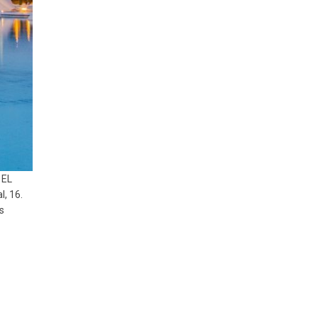
 EL
l, 16.
s