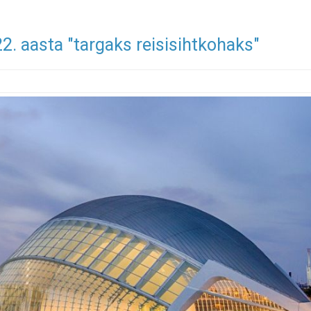
22. aasta "targaks reisisihtkohaks"