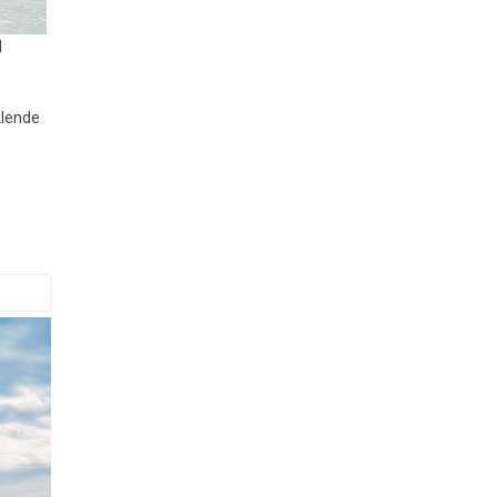
d
klende