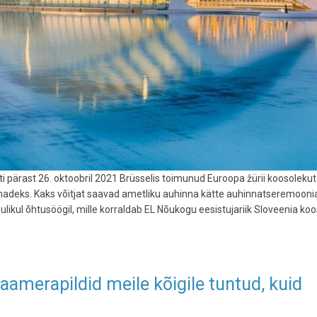
i pärast 26. oktoobril 2021 Brüsselis toimunud Euroopa žürii koosolekut
innadeks. Kaks võitjat saavad ametliku auhinna kätte auhinnatseremoonia
ikul õhtusöögil, mille korraldab EL Nõukogu eesistujariik Sloveenia koo
aamerapildid meile kõigile tuntud, kuid