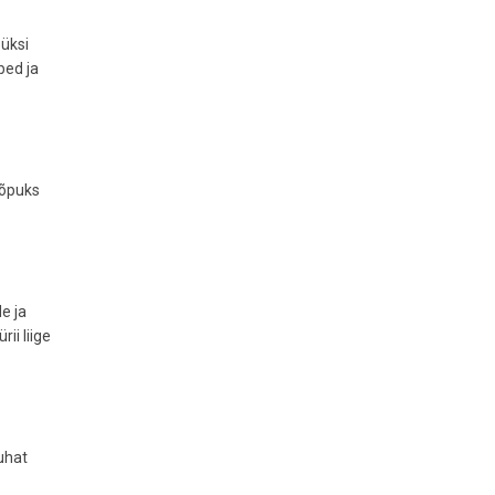
 üksi
bed ja
lõpuks
e ja
ii liige
uhat