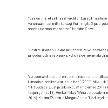
"See on ime, et selline rahvakild on kusagil maailma
välismaailmast mitte kuidagi. Kui mingil põhjusel peak
saada uue maailma seeme," kirjeldas Relve.
"Eesti reisimise suur klassik Hendrik Relve lähivaad
ja looduslooline retk paika, kuhu valge mehe jalg ülih
Varasematel aastatel on parima reisiraamatu tiitli p
Himaalaja: reisikohvrist leitud lood” (2009), Viivi Lu
“Flirt Budaga. Elust ja tsiklisõidust” (mõlemad 2011)
teejuhiga” (2013), Heilika Pikkov “Minu Jeruusalemm
2014), Kariina Tšursin ja Margus Sootla “Ühel teljel