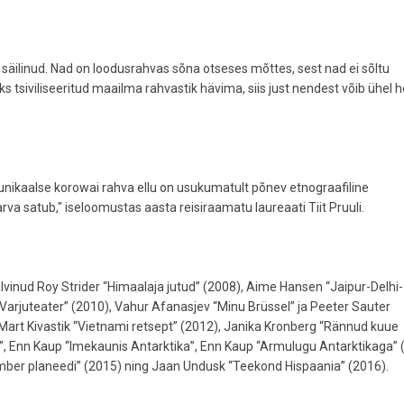
s säilinud. Nad on loodusrahvas sõna otseses mõttes, sest nad ei sõltu
s tsiviliseeritud maailma rahvastik hävima, siis just nendest võib ühel h
e unikaalse korowai rahva ellu on usukumatult põnev etnograafiline
arva satub," iseloomustas aasta reisiraamatu laureaati Tiit Pruuli.
älvinud Roy Strider “Himaalaja jutud” (2008), Aime Hansen “Jaipur-Delhi-
ik “Varjuteater” (2010), Vahur Afanasjev “Minu Brüssel” ja Peeter Sauter
, Mart Kivastik “Vietnami retsept” (2012), Janika Kronberg “Rännud kuue
”, Enn Kaup “Imekaunis Antarktika”, Enn Kaup “Armulugu Antarktikaga” 
 ümber planeedi” (2015) ning Jaan Undusk “Teekond Hispaania” (2016).