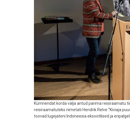
Kümnendat korda välja antud parima reisiraamatu tii
reisiraamatuteks nimetati Hendrik Relve “Kiviaja pu
toovad lugejateni Indoneesia eksootilised ja eripalgel