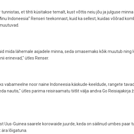
unnistas, et tihti küsitakse temalt, kust võttis neiu jõu ja julguse minna
 “Minu Indoneesia” Renseri teekonnast, kuid ka sellest, kuidas võõrad kom
 muutuvad.
 kuid mida lähemale asjadele minna, seda omasemaks kõik muutub ning 
nii erinevad," ütles Renser.
s üks vabameelne noor naine Indoneesia käskude-keeldude, rangete tavad
a nautis," ütles parima reisiraamatu tiitlit välja andva Go Reisiajakirja žür
est Uus-Guinea saarele korowaide juurde, keda on säilinud umbes paar t
 ära lõigatuna.