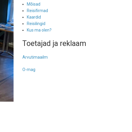
Mõisad
Reisifirmad
Kaardid
Reisilingid
Kus ma olen?
Toetajad ja reklaam
Arvutimaailm
O-mag