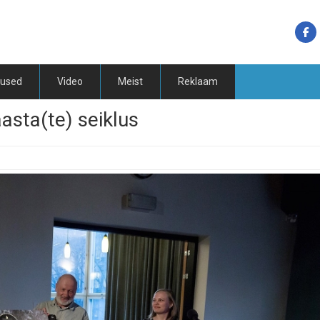
tused
Video
Meist
Reklaam
aasta(te) seiklus