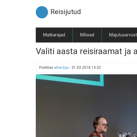
Liigu
edasi
Reisijutud
põhisisu
juurde
Matkarajad
Mõisad
Majutusarvus
Valiti aasta reisiraamat ja 
Postitas
wher2go
-
31.03.2018 13:32