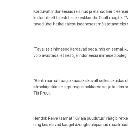
Korduvalt Indoneesias reisinud ja elanud Berit Renser t
kultuuriliselt täiesti teise keskkonda. Osalt räägibki
tavad ühel hetkel täiesti iseenesest mõistetavateks
"Tavaliselt inimesed kardavad seda, mis on eemal,
võib avastada, et Eesti ja Indoneesia inimesed polegi 
"Beriti raamat räägib kaasakiskuvalt sellest, kuida
silmakirjalikkuse sigri-migris hakkama sai ja kuidas sed
Tiit Pruuli.
Hendrik Relve raamat "Kiviaja puudutus" räägib retk
ning kes elavad kaugel džunglis ülejäänud maailmast