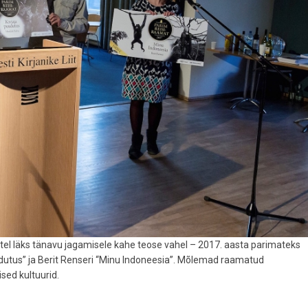
tel läks tänavu jagamisele kahe teose vahel – 2017. aasta parimateks
udutus” ja Berit Renseri “Minu Indoneesia”. Mõlemad raamatud
ised kultuurid.