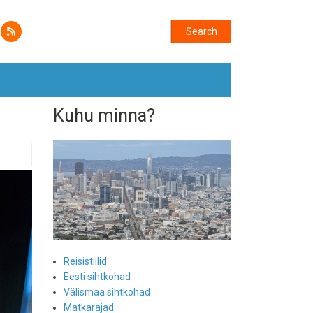
Search
Search
Kuhu minna?
Reisistiilid
Eesti sihtkohad
Välismaa sihtkohad
Matkarajad