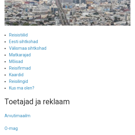
Reisistiilid
Eesti sihtkohad
Välismaa sihtkohad
Matkarajad
Mõisad
Reisifirmad
Kaardid
Reisilingid
Kus ma olen?
Toetajad ja reklaam
Arvutimaailm
O-mag