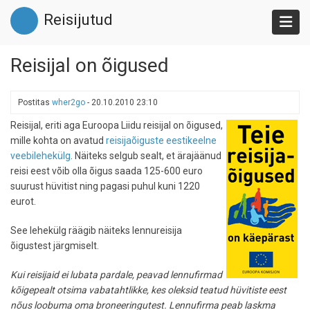
Liigu
Reisijutud
edasi
põhisisu
juurde
Reisijal on õigused
Postitas
wher2go
-
20.10.2010 23:10
Reisijal, eriti aga Euroopa Liidu reisijal on õigused,
mille kohta on avatud
reisijaõiguste eestikeelne
veebilehekülg
. Näiteks selgub sealt, et ärajäänud
reisi eest võib olla õigus saada 125-600 euro
suurust hüvitist ning pagasi puhul kuni 1220
eurot.
See lehekülg räägib näiteks lennureisija
õigustest järgmiselt.
Kui reisijaid ei lubata pardale, peavad lennufirmad
kõigepealt otsima vabatahtlikke, kes oleksid teatud hüvitiste eest
nõus loobuma oma broneeringutest. Lennufirma peab laskma