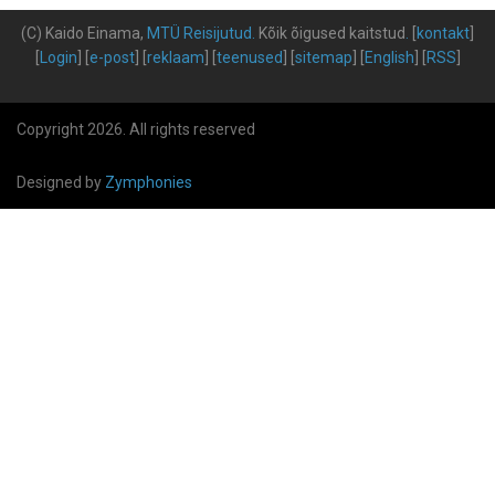
(C) Kaido Einama,
MTÜ Reisijutud
.
Kõik õigused kaitstud
.
[
kontakt
]
[
Login
] [
e-post
] [
reklaam
] [
teenused
] [
sitemap
] [
English
] [
RSS
]
Copyright 2026. All rights reserved
Designed by
Zymphonies