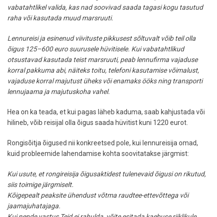
vabatahtlikel valida, kas nad soovivad saada tagasi kogu tasutud
raha või kasutada muud marsruuti.
Lennureisi ja esinenud viivituste pikkusest sõltuvalt võib teil olla
õigus 125–600 euro suurusele hüvitisele. Kui vabatahtlikud
otsustavad kasutada teist marsruuti, peab lennufirma vajaduse
korral pakkuma abi, näiteks toitu, telefoni kasutamise võimalust,
vajaduse korral majutust üheks või enamaks ööks ning transporti
lennujaama ja majutuskoha vahel.
Hea on ka teada, et kui pagas läheb kaduma, saab kahjustada või
hilineb, võib reisijal olla õigus saada hüvitist kuni 1220 eurot.
Rongisõitja õigused nii konkreetsed pole, kui lennureisija omad,
kuid probleemide lahendamise kohta soovitatakse järgmist:
Kui usute, et rongireisija õigusaktidest tulenevaid õigusi on rikutud,
siis toimige järgmiselt.
Kõigepealt peaksite ühendust võtma raudtee-ettevõttega või
jaamajuhatajaga.
Kui nende vastus Teid ei rahulda, võite esitada kaebuse riiklikule