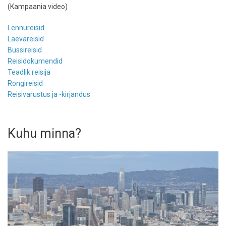
(Kampaania video)
Lennureisid
Laevareisid
Bussireisid
Reisidokumendid
Teadlik reisija
Rongireisid
Reisivarustus ja -kirjandus
Kuhu minna?