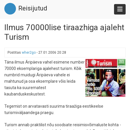
Liigu
Reisijutud
edasi
põhisisu
juurde
Ilmus 70000lise tiraazhiga ajaleht
Turism
Postitas
wher2go
-
27.01.2006 20:28
Täna ilmus Äripäeva vahel esimene number
70000 eksemplariga ajalehest turism. Kõik
numbrid muidugi Äripäeva vahele ei
mahtunud ja osa eksemplare võis leida
tasuta ka suurematest
kaubanduskeskustest.
Tegemist on arvatavasti suurima tiraažiga eestikeelse
turismiväljaandega praegu.
Turism annab praktilist nõu soodsate reisimisvõimaluste kohta -