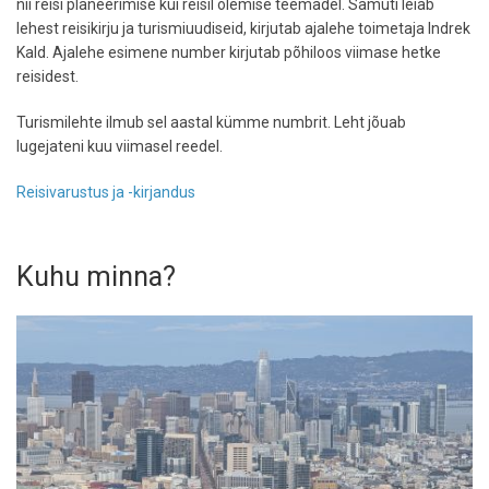
nii reisi planeerimise kui reisil olemise teemadel. Samuti leiab
lehest reisikirju ja turismiuudiseid, kirjutab ajalehe toimetaja Indrek
Kald. Ajalehe esimene number kirjutab põhiloos viimase hetke
reisidest.
Turismilehte ilmub sel aastal kümme numbrit. Leht jõuab
lugejateni kuu viimasel reedel.
Reisivarustus ja -kirjandus
Kuhu minna?