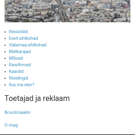
Reisistiilid
Eesti sihtkohad
Välismaa sihtkohad
Matkarajad
Mõisad
Reisifirmad
Kaardid
Reisilingid
Kus ma olen?
Toetajad ja reklaam
Arvutimaailm
O-mag