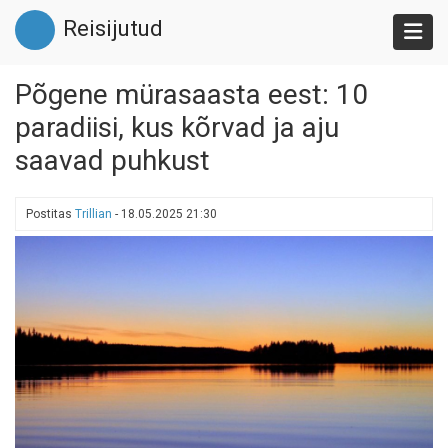
Liigu
Reisijutud
edasi
põhisisu
juurde
Põgene mürasaasta eest: 10
paradiisi, kus kõrvad ja aju
saavad puhkust
Postitas
Trillian
-
18.05.2025 21:30