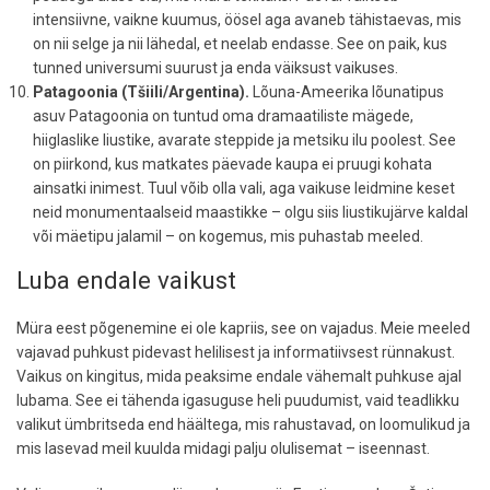
intensiivne, vaikne kuumus, öösel aga avaneb tähistaevas, mis
on nii selge ja nii lähedal, et neelab endasse. See on paik, kus
tunned universumi suurust ja enda väiksust vaikuses.
Patagoonia (Tšiili/Argentina).
Lõuna-Ameerika lõunatipus
asuv Patagoonia on tuntud oma dramaatiliste mägede,
hiiglaslike liustike, avarate steppide ja metsiku ilu poolest. See
on piirkond, kus matkates päevade kaupa ei pruugi kohata
ainsatki inimest. Tuul võib olla vali, aga vaikuse leidmine keset
neid monumentaalseid maastikke – olgu siis liustikujärve kaldal
või mäetipu jalamil – on kogemus, mis puhastab meeled.
Luba endale vaikust
Müra eest põgenemine ei ole kapriis, see on vajadus. Meie meeled
vajavad puhkust pidevast helilisest ja informatiivsest rünnakust.
Vaikus on kingitus, mida peaksime endale vähemalt puhkuse ajal
lubama. See ei tähenda igasuguse heli puudumist, vaid teadlikku
valikut ümbritseda end häältega, mis rahustavad, on loomulikud ja
mis lasevad meil kuulda midagi palju olulisemat – iseennast.