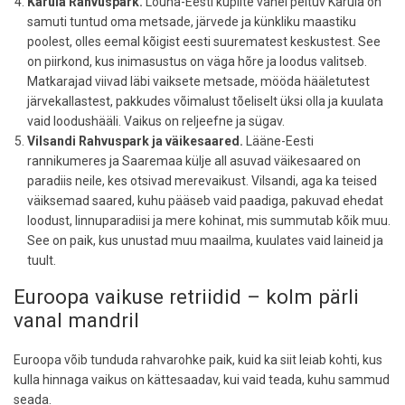
Karula Rahvuspark.
Lõuna-Eesti kuplite vahel peituv Karula on
samuti tuntud oma metsade, järvede ja künkliku maastiku
poolest, olles eemal kõigist eesti suurematest keskustest. See
on piirkond, kus inimasustus on väga hõre ja loodus valitseb.
Matkarajad viivad läbi vaiksete metsade, mööda hääletutest
järvekallastest, pakkudes võimalust tõeliselt üksi olla ja kuulata
vaid loodushääli. Vaikus on reljeefne ja sügav.
Vilsandi Rahvuspark ja väikesaared.
Lääne-Eesti
rannikumeres ja Saaremaa külje all asuvad väikesaared on
paradiis neile, kes otsivad merevaikust. Vilsandi, aga ka teised
väiksemad saared, kuhu pääseb vaid paadiga, pakuvad ehedat
loodust, linnuparadiisi ja mere kohinat, mis summutab kõik muu.
See on paik, kus unustad muu maailma, kuulates vaid laineid ja
tuult.
Euroopa vaikuse retriidid – kolm pärli
vanal mandril
Euroopa võib tunduda rahvarohke paik, kuid ka siit leiab kohti, kus
kulla hinnaga vaikus on kättesaadav, kui vaid teada, kuhu sammud
seada.