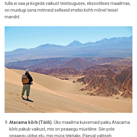
tulla ei saa ja kogeda vaikust teistsuguses, eksootilises maailmas,
on muidugi üsna mitmeid selliseid imelisi kohti mõnel teisel
mandril.
Atacama kõrb (Tšiili).
Üks maailma kuivemaid paiku Atacama
kõrb pakub vaikust, mis on peaaegu müstiline. Siin pole
peaaegu üldse elu, mis müra tekitaks. Päeval valitseb