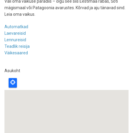
Vali oma vaikuse paradiis – olgu see siis Eestimaa rabas, Šoti
mägismaal või Patagoonia avarustes. Kõrvad ja aju tänavad sind.
Leia oma vaikus.
Automatkad
Laevareisid
Lennureisid
Teadlik reisija
Väikesaared
Asukoht