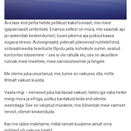
Ära lase end petta helide petlikust kakofooniast, mis meid
igapäevaselt ümbritseb. Enamus sellest on müra, mis saastab aju
ja raskendab keskendumist, tuues pikema aja jooksul kaasa
sügava stressi. Autosignaalid, pidevalt plärisevad nutitelefonid,
sotsiaalmeedia teavituste lõputu jada, kohvikute sumin, avatud
kontorites lobisemine – see ei ole rahulik elu, see on akustiline
rünnak meie meeltele, meie närvisüsteemile ja hingele.
Me oleme juba unustanud, mis tunne on vaikuses olla, mitte
lihtsalt vaikust kuulda.
Vaata ringi – inimesed juba kardavad vaikust, täites iga vaba hetke
mingi müra ja infoga, justkui kardaksid leida end silmitsi
iseendaga. See on varjatud mürakriis, mis õõnestab meie vaimset
tervist, võimet keskenduda.
Kas me üldse mäletame, millal viimati kuulsime ainult oma
mõtteid või vaikuse häält?