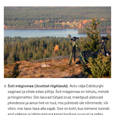
Šoti mägismaa (
Scottish Highlands
).
Astu välja Edinburghi
saginast ja sõida edasi põhja. Šoti mägismaa on tohutu, metsik
ja hingemattev. Siin laiuvad tühjad orud, mäetipud ulatuvad
pilvedesse ja ainus heli on tuul, mis pühitseb üle nõmmede, või
vihm, mis tasa-tasa alla sajab. See on koht, kus inimene tunneb
end väikese ja tähtsusetuna keset looduse suurust ja selles