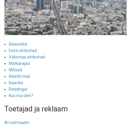
Reisistiilid
Eesti sihtkohad
Välismaa sihtkohad
Matkarajad
Mõisad
Reisifirmad
Kaardid
Reisilingid
Kus ma olen?
Toetajad ja reklaam
Arvutimaailm