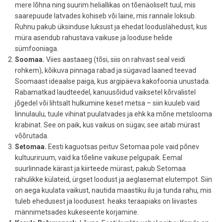
mere lõhna ning suurim heliallikas on tõenäoliselt tuul, mis
saarepuude latvades kohiseb või laine, mis rannale loksub.
Ruhnu pakub üksinduse luksust ja ehedat looduslähedust, kus
müra asendub rahustava vaikuse ja looduse helide
sümfooniaga.
Soomaa.
Viies aastaaeg (tõsi, siis on rahvast seal veidi
rohkem), kõikuva pinnaga rabad ja sügavad laaned teevad
Soomaast ideaalse paiga, kus argipäeva kakofoonia unustada.
Rabamatkad laudteedel, kanuusõidud vaiksetel kõrvalistel
jõgedel või lihtsalt hulkumine keset metsa – siin kuuleb vaid
linnulaulu, tuule vihinat puulatvades ja ehk ka mõne metslooma
krabinat. See on paik, kus vaikus on sügav, see aitab mürast
võõrutada.
Setomaa.
Eesti kaguotsas peituv Setomaa pole vaid põnev
kultuuriruum, vaid ka tõeline vaikuse pelgupaik. Eemal
suurlinnade kärast ja kiirteede mürast, pakub Setomaa
rahulikke külateid, ürgset loodust ja aeglasemat elutempot. Siin
on aega kuulata vaikust, nautida maastiku ilu ja tunda rahu, mis
tuleb ehedusest ja loodusest. heaks teraapiaks on liivastes
männimetsades kukeseente korjamine.