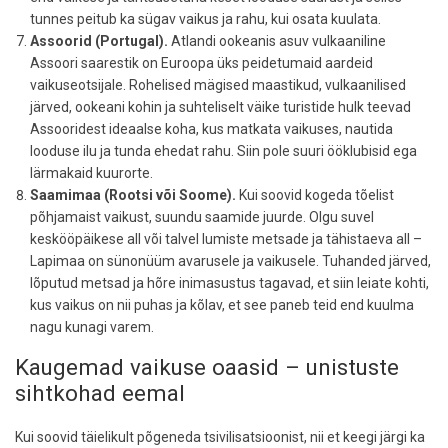
tunnes peitub ka sügav vaikus ja rahu, kui osata kuulata.
Assoorid (Portugal).
Atlandi ookeanis asuv vulkaaniline
Assoori saarestik on Euroopa üks peidetumaid aardeid
vaikuseotsijale. Rohelised mägised maastikud, vulkaanilised
järved, ookeani kohin ja suhteliselt väike turistide hulk teevad
Assooridest ideaalse koha, kus matkata vaikuses, nautida
looduse ilu ja tunda ehedat rahu. Siin pole suuri ööklubisid ega
lärmakaid kuurorte.
Saamimaa (Rootsi või Soome).
Kui soovid kogeda tõelist
põhjamaist vaikust, suundu saamide juurde. Olgu suvel
keskööpäikese all või talvel lumiste metsade ja tähistaeva all –
Lapimaa on sünonüüm avarusele ja vaikusele. Tuhanded järved,
lõputud metsad ja hõre inimasustus tagavad, et siin leiate kohti,
kus vaikus on nii puhas ja kõlav, et see paneb teid end kuulma
nagu kunagi varem.
Kaugemad vaikuse oaasid – unistuste
sihtkohad eemal
Kui soovid täielikult põgeneda tsivilisatsioonist, nii et keegi järgi ka