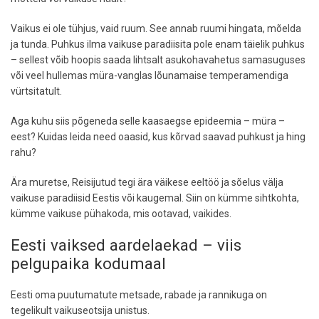
Vaikus ei ole tühjus, vaid ruum. See annab ruumi hingata, mõelda
ja tunda. Puhkus ilma vaikuse paradiisita pole enam täielik puhkus
– sellest võib hoopis saada lihtsalt asukohavahetus samasuguses
või veel hullemas müra-vanglas lõunamaise temperamendiga
vürtsitatult.
Aga kuhu siis põgeneda selle kaasaegse epideemia – müra –
eest? Kuidas leida need oaasid, kus kõrvad saavad puhkust ja hing
rahu?
Ära muretse, Reisijutud tegi ära väikese eeltöö ja sõelus välja
vaikuse paradiisid Eestis või kaugemal. Siin on kümme sihtkohta,
kümme vaikuse pühakoda, mis ootavad, vaikides.
Eesti vaiksed aardelaekad – viis
pelgupaika kodumaal
Eesti oma puutumatute metsade, rabade ja rannikuga on
tegelikult vaikuseotsija unistus.