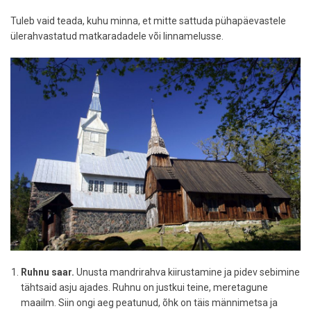
Tuleb vaid teada, kuhu minna, et mitte sattuda pühapäevastele
ülerahvastatud matkaradadele või linnamelusse.
Ruhnu saar.
Unusta mandrirahva kiirustamine ja pidev sebimine
tähtsaid asju ajades. Ruhnu on justkui teine, meretagune
maailm. Siin ongi aeg peatunud, õhk on täis männimetsa ja