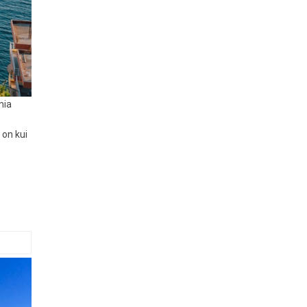
mia
 on kui