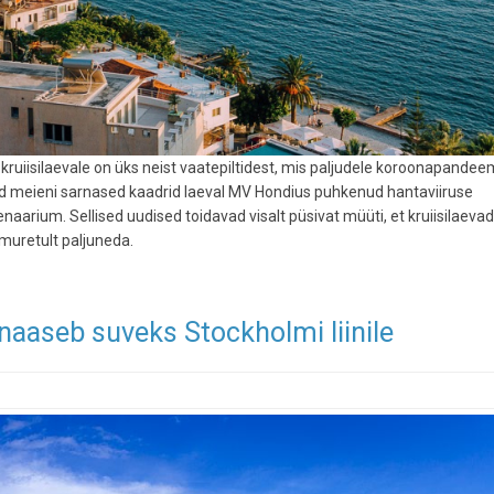
ruiisilaevale on üks neist vaatepiltidest, mis paljudele koroonapandee
sid meieni sarnased kaadrid laeval MV Hondius puhkenud hantaviiruse
enaarium. Sellised uudised toidavad visalt püsivat müüti, et kruiisilaevad
d muretult paljuneda.
 naaseb suveks Stockholmi liinile