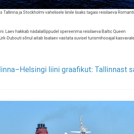
Tallinna ja Stockholmi vahelisele liinile lisaks tagasi reisilaeva Romant
tini. Laev hakkab nädalalõppudel opereerima reisilaeva Baltic Queen
Mürk-Dubouti sõnul aitab lisalaev vastata suvisel turismihooajal kasvaval
inna–Helsingi liini graafikut: Tallinnast 