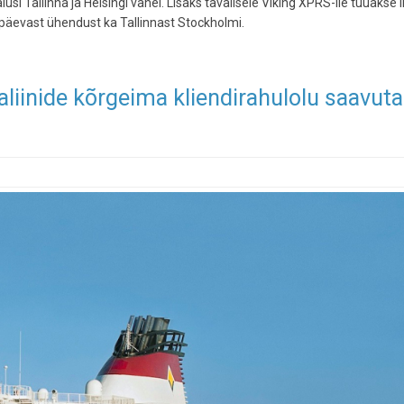
lusi Tallinna ja Helsingi vahel. Lisaks tavalisele Viking XPRS-ile tuuakse li
gapäevast ühendust ka Tallinnast Stockholmi.
aliinide kõrgeima kliendirahulolu saavut