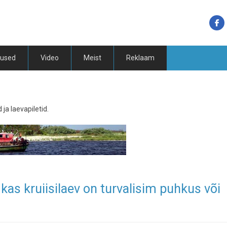
tused
Video
Meist
Reklaam
 ja laevapiletid.
kas kruiisilaev on turvalisim puhkus või