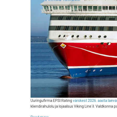
Uuringufirma EPSI Rating
värskest 2026. aasta laeval
kliendirahulolu ja lojaalsus Viking Line´il. Valdkonna