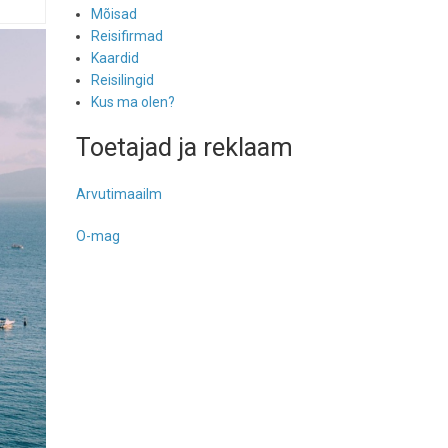
Mõisad
Reisifirmad
Kaardid
Reisilingid
Kus ma olen?
Toetajad ja reklaam
Arvutimaailm
O-mag