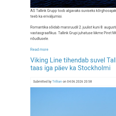
AS Tallink Grupp toob algavaks suviseks kõrghooajaks 
teeb ka eriväljumisi.
Romantika sõidab marsruudil 2. juulist kuni 8. augus
vastasgraafikus. Tallink Grupi juhatuse liikme Piret 
nõudlusele.
Read more
about
Tallinki
Viking Line tihendab suvel Tall
kruiisilaev
taas iga päev ka Stockholmi
Romantika
naaseb
suveks
Submitted by
Trillian
on
04.06.2026 20:58
Stockholmi
liinile