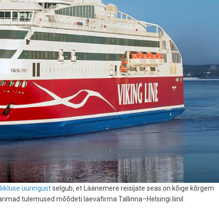
iikluse uuringust
selgub, et Läänemere reisijate seas on kõige kõrgem
 parimad tulemused mõõdeti laevafirma Tallinna–Helsingi liinil.