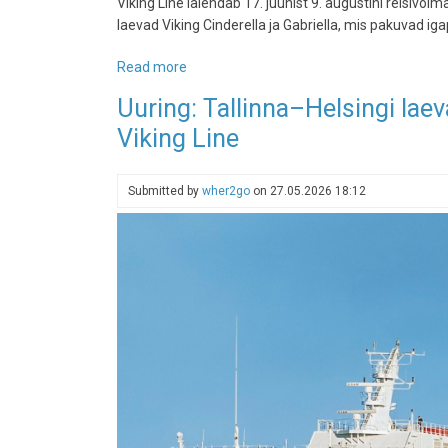
Viking Line laiendab 17. juunist 9. augustini reisivõima
laevad Viking Cinderella ja Gabriella, mis pakuvad i
Read more
about
Viking
Uuring: Tallinna–Helsingi laev
Line
Viking Line
tihendab
suvel
Tallinna–
Submitted by
wher2go
on
27.05.2026 18:12
Helsingi
liini
graafikut:
Tallinnast
saab
taas
iga
päev
ka
Stockholmi