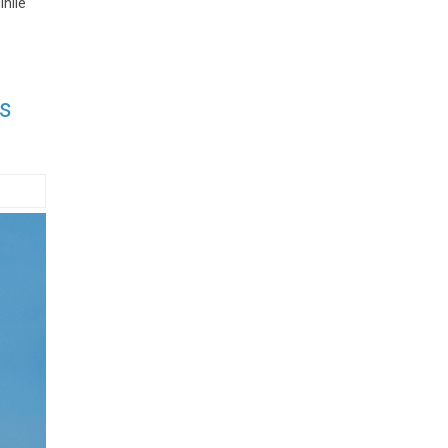
inile
as