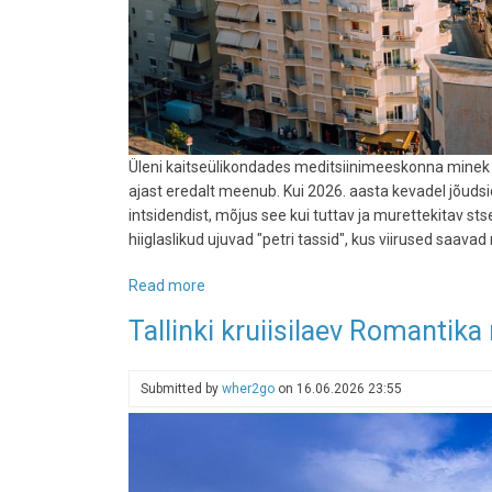
Üleni kaitseülikondades meditsiinimeeskonna minek k
ajast eredalt meenub. Kui 2026. aasta kevadel jõud
intsidendist, mõjus see kui tuttav ja murettekitav sts
hiiglaslikud ujuvad "petri tassid", kus viirused saava
Read more
about
Tõde
Tallinki kruiisilaev Romantika
ujuvatest
minilinnadest:
kas
Submitted by
wher2go
on
16.06.2026 23:55
kruiisilaev
on
turvalisim
puhkus