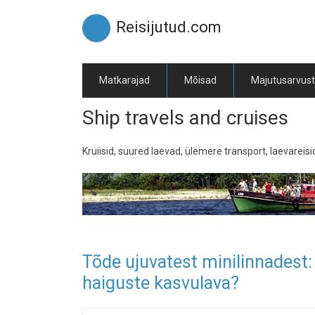
Skip
to
Reisijutud.com
main
content
Matkarajad
Mõisad
Majutusarvus
Ship travels and cruises
Kruiisid, suured laevad, ülemere transport, laevareisid
Tõde ujuvatest minilinnadest: 
haiguste kasvulava?