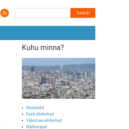
Search
Search
Kuhu minna?
Reisistiilid
Eesti sihtkohad
Välismaa sihtkohad
Matkarajad