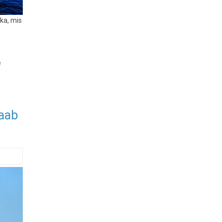
ika, mis
e
saab