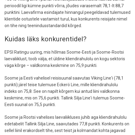
perioodil ligi kümne punkti võrra, jõudes varasemalt 78,1-lt 88,7
punktini. Laevafirma esindajate hinnangul peegeldavad tulemused
klientide ootustele vastamist turul, kus konkurents reisijate nimel
on tihe ning teenindusstandardid kõrged.
Kuidas läks konkurentidel?
EPSI Ratingu uuring, mis hõlmas Soome-Eesti ja Soome-Rootsi
laevaliiklust, toob välja, et üldine kliendirahulolu on kogu sektoris
väga kõrge – valdkonna keskmine on 75,9 punkti.
Soome ja Eesti vahelisel reisisuunal saavutas Viking Line'i (78,1
punkti) järel teise tulemuse Eckerö Line, mille kliendirahulolu
indeks on 75,8. See on napilt kõrgem kui antud liini valdkonna
keskmine, mis on 75,6 punkti. Tallink Silja Line'i tulemus Soome-
Eesti suunal on 75,5 punkti.
Soome ja Rootsi vahelises laevaliikluses juhib aga kliendirahulolu
edetabelit Tallink Silja Line, saavutades 77,8 punkti. Konkurents on
sellel liinil erakordselt tihe, sest teist ja kolmandat kohta jagavad