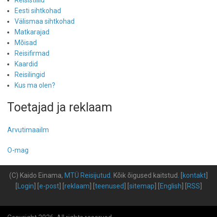
Reisistiilid
Eesti sihtkohad
Välismaa sihtkohad
Matkarajad
Mõisad
Reisifirmad
Kaardid
Reisilingid
Kus ma olen?
Toetajad ja reklaam
Arvutimaailm
O-mag
(C) Kaido Einama,
MTÜ Reisijutud
.
Kõik õigused kaitstud
.
[
kontakt
]
[
Login
] [
e-post
] [
reklaam
] [
teenused
] [
sitemap
] [
English
] [
RSS
]