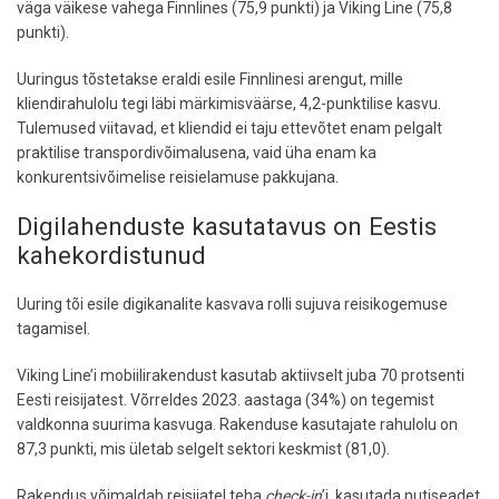
väga väikese vahega Finnlines (75,9 punkti) ja Viking Line (75,8
punkti).
Uuringus tõstetakse eraldi esile Finnlinesi arengut, mille
kliendirahulolu tegi läbi märkimisväärse, 4,2-punktilise kasvu.
Tulemused viitavad, et kliendid ei taju ettevõtet enam pelgalt
praktilise transpordivõimalusena, vaid üha enam ka
konkurentsivõimelise reisielamuse pakkujana.
Digilahenduste kasutatavus on Eestis
kahekordistunud
Uuring tõi esile digikanalite kasvava rolli sujuva reisikogemuse
tagamisel.
Viking Line’i mobiilirakendust kasutab aktiivselt juba 70 protsenti
Eesti reisijatest. Võrreldes 2023. aastaga (34%) on tegemist
valdkonna suurima kasvuga. Rakenduse kasutajate rahulolu on
87,3 punkti, mis ületab selgelt sektori keskmist (81,0).
Rakendus võimaldab reisijatel teha
check-in
’i, kasutada nutiseadet