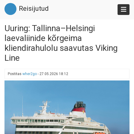
Liigu
Reisijutud
edasi
põhisisu
juurde
Uuring: Tallinna–Helsingi
laevaliinide kõrgeima
kliendirahulolu saavutas Viking
Line
Postitas
wher2go
-
27.05.2026 18:12