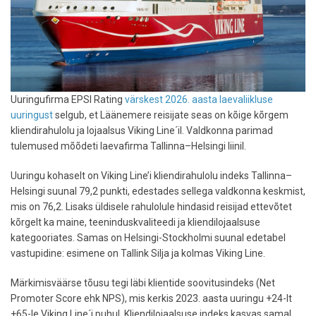
Uuringufirma EPSI Rating
värskest 2026. aasta laevaliikluse
uuringust
selgub, et Läänemere reisijate seas on kõige kõrgem
kliendirahulolu ja lojaalsus Viking Line´il. Valdkonna parimad
tulemused mõõdeti laevafirma Tallinna–Helsingi liinil.
Uuringu kohaselt on Viking Line’i kliendirahulolu indeks Tallinna–
Helsingi suunal 79,2 punkti, edestades sellega valdkonna keskmist,
mis on 76,2. Lisaks üldisele rahulolule hindasid reisijad ettevõtet
kõrgelt ka maine, teeninduskvaliteedi ja kliendilojaalsuse
kategooriates. Samas on Helsingi-Stockholmi suunal edetabel
vastupidine: esimene on Tallink Silja ja kolmas Viking Line.
Märkimisväärse tõusu tegi läbi klientide soovitusindeks (Net
Promoter Score ehk NPS), mis kerkis 2023. aasta uuringu +24-lt
+65-le Viking Line´i puhul. Kliendilojaalsuse indeks kasvas samal