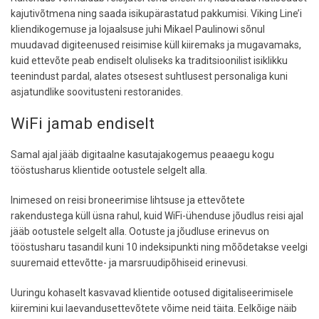
kajutivõtmena ning saada isikupärastatud pakkumisi. Viking Line’i
kliendikogemuse ja lojaalsuse juhi Mikael Paulinowi sõnul
muudavad digiteenused reisimise küll kiiremaks ja mugavamaks,
kuid ettevõte peab endiselt oluliseks ka traditsioonilist isiklikku
teenindust pardal, alates otsesest suhtlusest personaliga kuni
asjatundlike soovitusteni restoranides.
WiFi jamab endiselt
Samal ajal jääb digitaalne kasutajakogemus peaaegu kogu
tööstusharus klientide ootustele selgelt alla.
Inimesed on reisi broneerimise lihtsuse ja ettevõtete
rakendustega küll üsna rahul, kuid WiFi-ühenduse jõudlus reisi ajal
jääb ootustele selgelt alla. Ootuste ja jõudluse erinevus on
tööstusharu tasandil kuni 10 indeksipunkti ning mõõdetakse veelgi
suuremaid ettevõtte- ja marsruudipõhiseid erinevusi.
Uuringu kohaselt kasvavad klientide ootused digitaliseerimisele
kiiremini kui laevandusettevõtete võime neid täita. Eelkõige näib