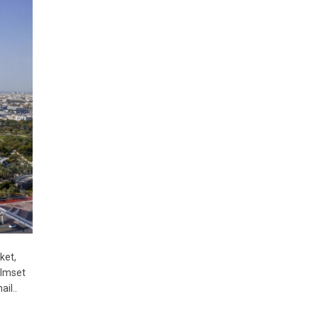
ket,
ilmset
il..