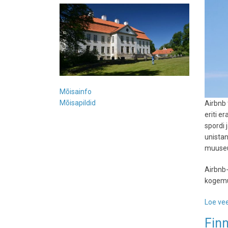
Mõisainfo
Mõisapildid
Airbnb
eriti e
spordi
unistan
muuseu
Airbnb-
kogemu
Loe vee
Finn