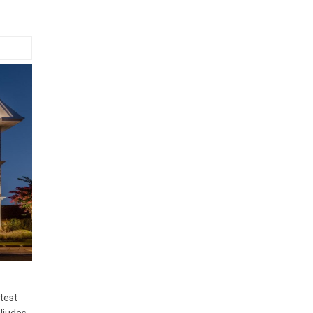
test
ljudes