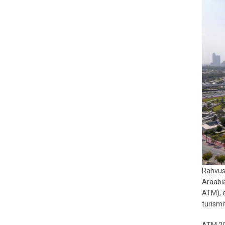
Rahvusv
Araabia
ATM), e
turismi