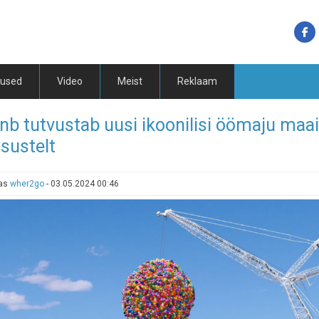
tused
Video
Meist
Reklaam
nb tutvustab uusi ikoonilisi öömaju maa
sustelt
tas
wher2go
-
03.05.2024 00:46