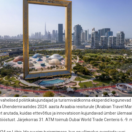
ahelised poliitikakujundajad ja turismivaldkonna eksperdid kogunevad
 Ühendemiraatides 2024. aasta Araabia reisiturule (Arabian Travel Mar
t arutada, kuidas ettevõtlus ja innovatsioon kujundavad ümber ülemaa
tööstust. Järjekorras 31. ATM toimub Dubai World Trade Centeris 6.-9. ma