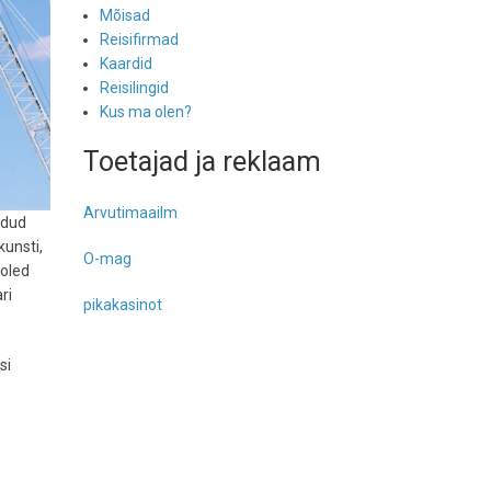
Mõisad
Reisifirmad
Kaardid
Reisilingid
Kus ma olen?
Toetajad ja reklaam
Arvutimaailm
ldud
kunsti,
O-mag
 oled
ri
pikakasinot
si