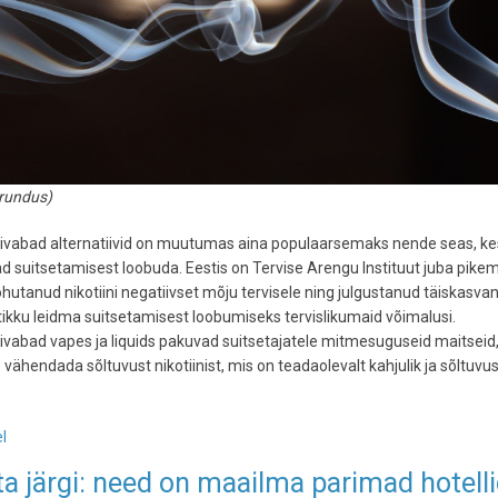
urundus)
inivabad alternatiivid on muutumas aina populaarsemaks nende seas, ke
d suitsetamisest loobuda. Eestis on Tervise Arengu Instituut juba pike
hutanud nikotiini negatiivset mõju tervisele ning julgustanud täiskasva
ikku leidma suitsetamisest loobumiseks tervislikumaid võimalusi.
nivabad vapes ja liquids pakuvad suitsetajatele mitmesuguseid maitseid
 vähendada sõltuvust nikotiinist, mis on teadaolevalt kahjulik ja sõltuvus
l
-
Parimad
a järgi: need on maailma parimad hotell
nikotiini