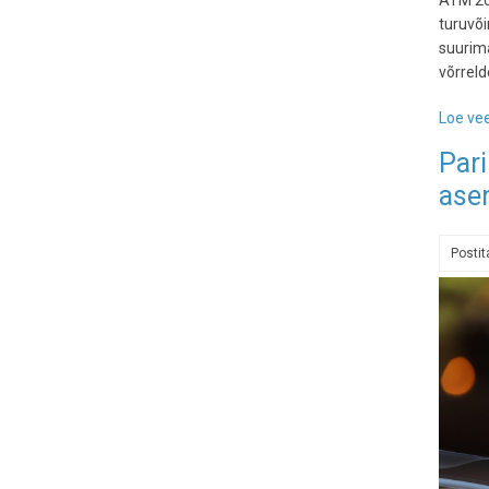
ATM 20
turuvõi
suurim
võrreld
Loe vee
Pari
ase
Posti