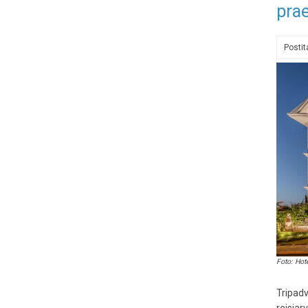
pra
Posti
Foto: Hot
Tripadv
reisiar