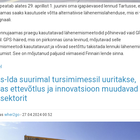
 peatab alates 29. aprillist 1. juunini oma igapäevased lennud Tartusse, 
amas saaks kasutusele võtta alternatiivse lähenemislahenduse, mis ei 
naali.
lennujaamas praegu kasutatavad lähenemismeetodid põhinevad vaid G
il. GPS-häired, mis on piirkonnas üsna levinud, mõjutavad selle
ismeetodi kasutatavust ja võivad seetõttu takistada lennuki lähenemis
ist. See on mõjutanud paljusid viimaseid Finnairi lende sinna.
l
-
Finnair
s-Ida suurimal tursimimessil uuritakse,
peatab
das ettevõtlus ja innovatsioon muudavad
kuuks
ajaks
isektorit
lennud
Tartusse
GPS-
tas
wher2go
-
27.04.2024 00:52
i
segamise
tõttu