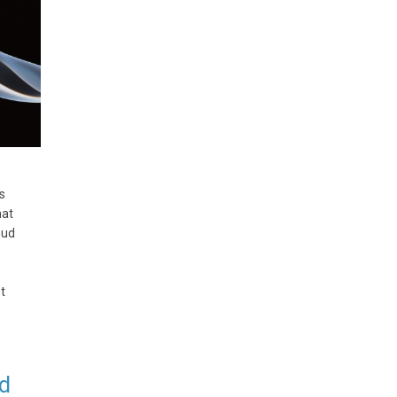
s
mat
nud
,
t
id