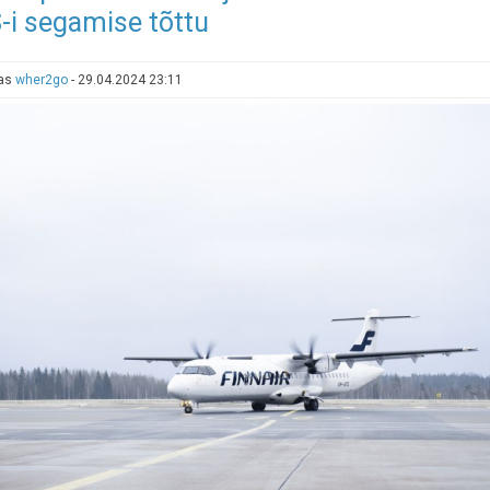
-i segamise tõttu
uusi
ikoonilisi
öömaju
tas
wher2go
-
29.04.2024 23:11
maailma
kuulsustelt