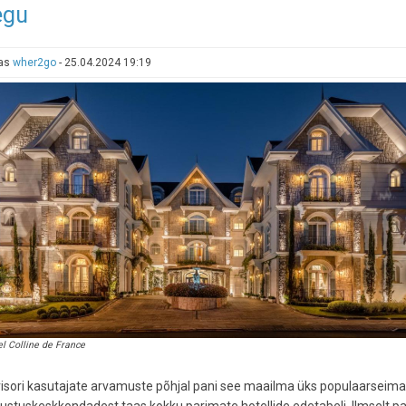
egu
alternatiivid:
tõhusad
asendusvõimalused
tas
wher2go
-
25.04.2024 19:19
el Colline de France
isori kasutajate arvamuste põhjal pani see maailma üks populaarseima
vustuskeskkondadest taas kokku parimate hotellide edetabeli. Ilmselt pa