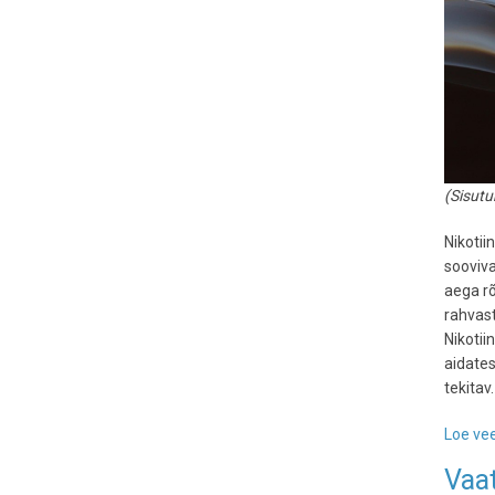
(Sisut
Nikoti
sooviva
aega rõ
rahvast
Nikotii
aidates
tekitav.
Loe vee
Vaat