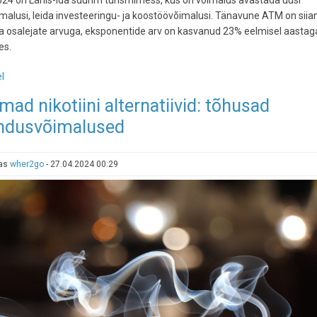
24 on Lähis-Ida suurim turismimess, kus on võimalus avastada uusi
malusi, leida investeeringu- ja koostöövõimalusi. Tänavune ATM on siian
a osalejate arvuga, eksponentide arv on kasvanud 23% eelmisel aastag
es.
l
-
Lähis-
mad nikotiini alternatiivid: tõhusad
Ida
ndusvõimalused
suurimal
tursimimessil
uuritakse,
tas
wher2go
-
27.04.2024 00:29
kuidas
ettevõtlus
ja
innovatsioon
muudavad
reisisektorit