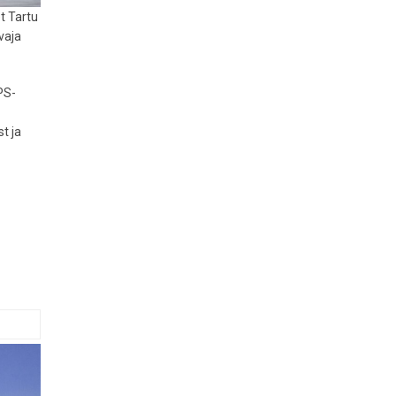
et Tartu
vaja
PS-
t ja