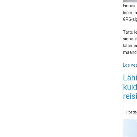
Finnair
lennuja
GPS-sig
Tartu 
signaal
lähenem
maandum
Loe vee
Lähi
kui
reis
Posti