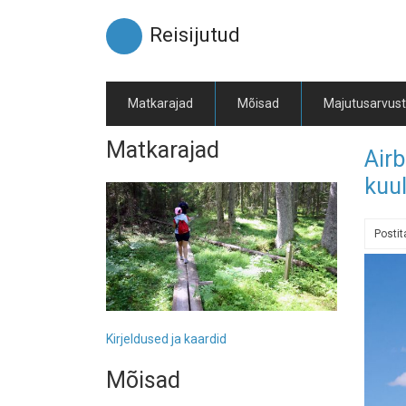
Liigu
edasi
Reisijutud
põhisisu
juurde
Matkarajad
Mõisad
Majutusarvus
Matkarajad
Airb
kuul
Posti
Kirjeldused ja kaardid
Mõisad