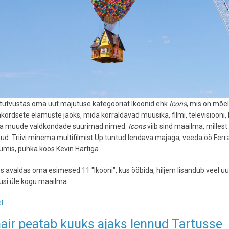
 tutvustas oma uut majutuse kategooriat Ikoonid ehk
Icons
, mis on mõe
rakordsete elamuste jaoks, mida korraldavad muusika, filmi, televisiooni, 
 ja muude valdkondade suurimad nimed.
Icons
viib sind maailma, millest
ud. Triivi minema multifilmist Up tuntud lendava majaga, veeda öö Ferra
mis, puhka koos Kevin Hartiga.
s avaldas oma esimesed 11 "Ikooni", kus ööbida, hiljem lisandub veel uu
si üle kogu maailma.
l
-
Airbnb
air peatab kuuks ajaks lennud Tartusse
tutvustab