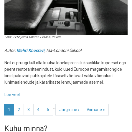
Foto: Er.Shyama Charan Prasad, Pexels
Autor:
Mehri Khosravi
, Ida-Londoni Ülikool
Neil ei pruugi küll olla kuulsa Idaekspressi luksuslikke kupeesid ega
peent restoraniteenindust, kuid uued Euroopa magamisrongide
liinid pakuvad puhkajatele tõsiseltvõetavat valikuvõimalust
lühimaalendude ja kärarikaste lennujaamade asemel.
Loe veel
-
Ärka
Pagination
…
otse
Eesolev
1
Page
2
Page
3
Page
4
Page
5
Järgmine
Järgmine ›
Viimane
Viimane »
puhkusesihtkohas:
leht
leht
leht
miks
Kuhu minna?
öised