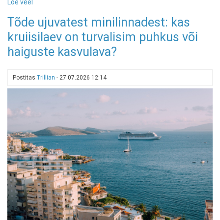
Loe veel
-
Peipsi
Tõde ujuvatest minilinnadest: kas
rannikul
kruiisilaev on turvalisim puhkus või
avab
uksed
haiguste kasvulava?
Kurro
loodusspaa
Postitas
Trillian
-
27.07.2026 12:14