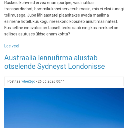
Raskeid kohvreid ei vea enam portjee, vaid nutikas
transpordirobot, hommikukohvi serveerib masin, mis ei eksi kunagi
tellimusega. Juba lähiaastatel plaanitakse avada maailma
esimene hotell, kus kogu meeskond koosneb ainult masinatest.
Kus selline innovatsioon täpselt teoks saab ning kas inimkäel on
sellises asutuses üldse enam kohta?
Loe veel
-
Maailma
Austraalia lennufirma alustab
esimene
otselende Sydneyst Londonisse
täielikult
robotite
juhitav
Postitas
wher2go
-
26.06.2026 00:11
hotell
avab
uksed
2027.
aastal