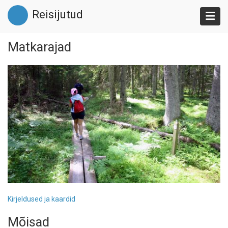
Liigu
Reisijutud
edasi
põhisisu
juurde
Matkarajad
Kirjeldused ja kaardid
Mõisad