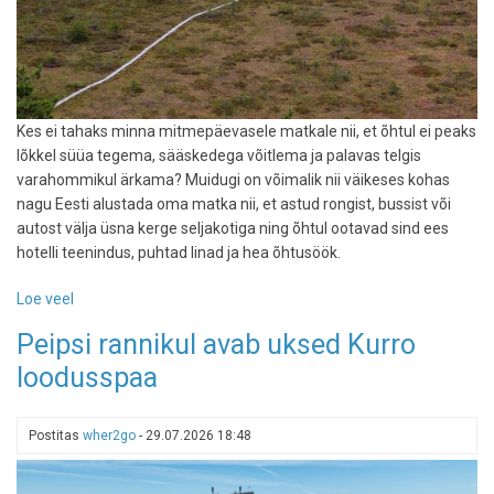
Kes ei tahaks minna mitmepäevasele matkale nii, et õhtul ei peaks
lõkkel süüa tegema, sääskedega võitlema ja palavas telgis
varahommikul ärkama? Muidugi on võimalik nii väikeses kohas
nagu Eesti alustada oma matka nii, et astud rongist, bussist või
autost välja üsna kerge seljakotiga ning õhtul ootavad sind ees
hotelli teenindus, puhtad linad ja hea õhtusöök.
Loe veel
-
Seljakotiga
Peipsi rannikul avab uksed Kurro
tsivilisatsiooni
loodusspaa
piiril:
3
mitmepäevast
Postitas
wher2go
-
29.07.2026 18:48
matka,
mis
lõppevad