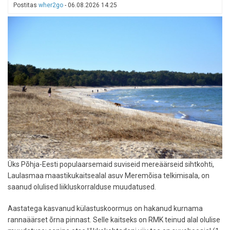
Postitas
wher2go
-
06.08.2026 14:25
Üks Põhja-Eesti populaarsemaid suviseid mereäärseid sihtkohti,
Laulasmaa maastikukaitsealal asuv Meremõisa telkimisala, on
saanud olulised liikluskorralduse muudatused.
Aastatega kasvanud külastuskoormus on hakanud kurnama
rannaäärset õrna pinnast. Selle kaitseks on RMK teinud alal olulise