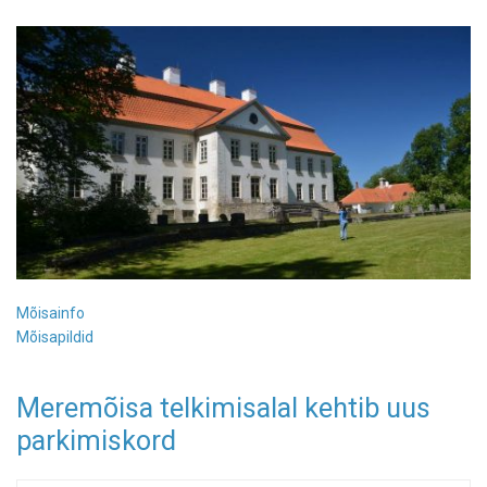
Mõisainfo
Mõisapildid
Meremõisa telkimisalal kehtib uus
parkimiskord