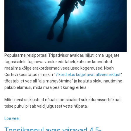
Populaarne reisiportaal Tripadvisor avaldas hiljuti oma lugejate
tagasisidele tugineva värske edetabeli, kuhu on koondatud
maailma kõige erakordsemad veealused kogemused. Noah
Cortezi koostatud nimekiri "
7 kord elus kogetavat allveeseiklust
"
tõestab, et vee all "aja mahavõtmine" ja kaaluta oleku nautimine
pakub elamusi, mida maa pealt kunagi ei leia.
Mõni neist seiklustest nõuab spetsiaalset sukeldumissertifikaati,
teise puhul piisab vaid julgusest vette hüpata.
Loe veel
-
Tripadvisor
Toosikannul avas väravad 4,5-