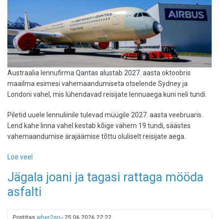
Austraalia lennufirma Qantas alustab 2027. aasta oktoobris
maailma esimesi vahemaandumiseta otselende Sydney ja
Londoni vahel, mis lühendavad reisijate lennuaega kuni neli tundi.
Piletid uuele lennuliinile tulevad müügile 2027. aasta veebruaris.
Lend kahe linna vahel kestab kõige vähem 19 tundi, säästes
vahemaandumise ärajäämise tõttu oluliselt reisijate aega.
Loe veel
-
Austraalia
Jägala joani ja tagasi rattaga mööda
lennufirma
asfalti
alustab
otselende
Sydneyst
Postitas
wher2go
-
25.06.2026 22:22