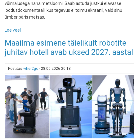
võimalusega näha metsloomi. Saab astuda justkui elavasse
loodusdokumentaali, kus tegevus ei toimu ekraanil, vaid sinu
ümber päris metsas.
Loe veel
-
Toosikannul
Maailma esimene täielikult robotite
avas
juhitav hotell avab uksed 2027. aastal
väravad
4,5-
kilomeetrine
Postitas
wher2go
-
28.06.2026 20:18
põnev
loodusrada