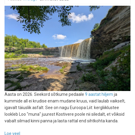
Londonisse
Aasta on 2026. Seekord sõtkume pedaale
9 aastat hiljem
ja
kummide all ei krudise enam mudane kruus, vaid laulab vaikselt,
igavalt täiuslik asfalt. See on nagu Euroopa Liit: kergliiklustee
lookleb Loo "muna" juurest Kostivere poole nii siledalt, et võiksid
vabalt silmad kinni panna ja lasta rattal end sihtkohta kanda.
Loe veel
-