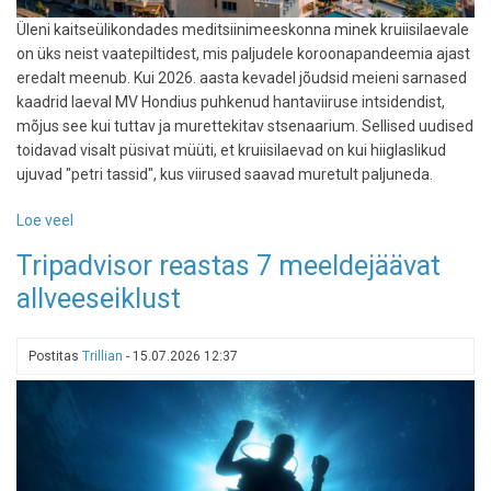
Üleni kaitseülikondades meditsiinimeeskonna minek kruiisilaevale
on üks neist vaatepiltidest, mis paljudele koroonapandeemia ajast
eredalt meenub. Kui 2026. aasta kevadel jõudsid meieni sarnased
kaadrid laeval MV Hondius puhkenud hantaviiruse intsidendist,
mõjus see kui tuttav ja murettekitav stsenaarium. Sellised uudised
toidavad visalt püsivat müüti, et kruiisilaevad on kui hiiglaslikud
ujuvad "petri tassid", kus viirused saavad muretult paljuneda.
Loe veel
-
Tõde
Tripadvisor reastas 7 meeldejäävat
ujuvatest
allveeseiklust
minilinnadest:
kas
kruiisilaev
Postitas
Trillian
-
15.07.2026 12:37
on
turvalisim
puhkus
või
haiguste
kasvulava?