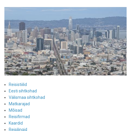
rongisõidud
on
Euroopas
uus
ja
roheline
tõusev
trend
Reisistiilid
Eesti sihtkohad
Välismaa sihtkohad
Matkarajad
Mõisad
Reisifirmad
Kaardid
Reisilingid