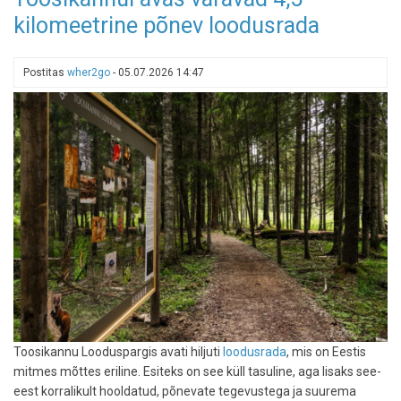
reastas
kilomeetrine põnev loodusrada
7
meeldejäävat
allveeseiklust
Postitas
wher2go
-
05.07.2026 14:47
Toosikannu Looduspargis avati hiljuti
loodusrada
, mis on Eestis
mitmes mõttes eriline. Esiteks on see küll tasuline, aga lisaks see-
eest korralikult hooldatud, põnevate tegevustega ja suurema