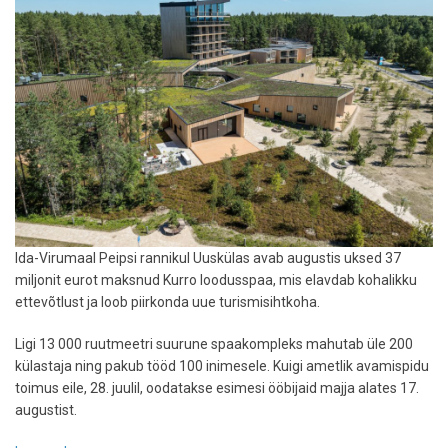
pehmes
voodis
Ida-Virumaal Peipsi rannikul Uuskülas avab augustis uksed 37
miljonit eurot maksnud Kurro loodusspaa, mis elavdab kohalikku
ettevõtlust ja loob piirkonda uue turismisihtkoha.
Ligi 13 000 ruutmeetri suurune spaakompleks mahutab üle 200
külastaja ning pakub tööd 100 inimesele. Kuigi ametlik avamispidu
toimus eile, 28. juulil, oodatakse esimesi ööbijaid majja alates 17.
augustist.