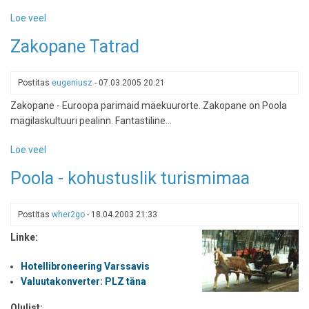
Loe veel
-
Poola
Zakopane Tatrad
Tatry
Postitas
eugeniusz
-
07.03.2005 20:21
Zakopane - Euroopa parimaid mäekuurorte. Zakopane on Poola
mägilaskultuuri pealinn. Fantastiline...
Loe veel
-
Zakopane
Poola - kohustuslik turismimaa
Tatrad
Postitas
wher2go
-
18.04.2003 21:33
Linke:
Hotellibroneering Varssavis
Valuutakonverter: PLZ täna
Olulist: