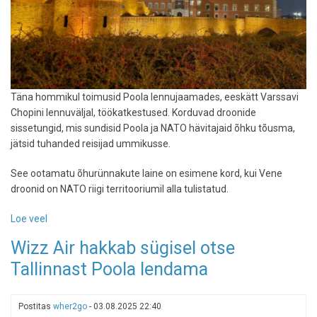
Täna hommikul toimusid Poola lennujaamades, eeskätt Varssavi
Chopini lennuväljal, töökatkestused. Korduvad droonide
sissetungid, mis sundisid Poola ja NATO hävitajaid õhku tõusma,
jätsid tuhanded reisijad ummikusse.
See ootamatu õhurünnakute laine on esimene kord, kui Vene
droonid on NATO riigi territooriumil alla tulistatud.
Loe veel
-
Poola
Wizz Air hakkab sügisel otse
lennujaamad
Tallinnast Poola lendama
on
taas
avatud
Postitas
wher2go
-
03.08.2025 22:40