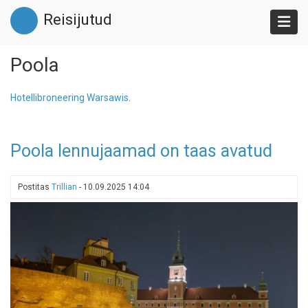
Liigu
Reisijutud
edasi
põhisisu
juurde
Poola
Hotellibroneering Warsawis
.
Poola lennujaamad on taas avatud
Postitas
Trillian
-
10.09.2025 14:04