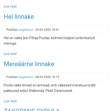
Loe veel
-
Reisisiht
Hel linnake
Poola
Postitas
eugeniusz
-
29.03.2005 18:01
Hel on väike linn Põhja Poolas, kolmest küljest ümbritsetud
merega.
Loe veel
-
Hel
Mereäärne linnake
linnake
Postitas
eugeniusz
-
08.03.2005 16:15
Poola väike linnad on armsad, eriti väikesed merekuurordid
pakkuvad erilist õhkkonda. Pildil: Dziwnowek
Loe veel
-
Mereäärne