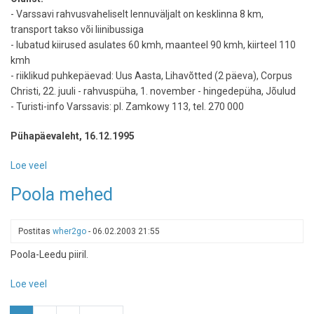
- Varssavi rahvusvaheliselt lennuväljalt on kesklinna 8 km,
transport takso või liinibussiga
- lubatud kiirused asulates 60 kmh, maanteel 90 kmh, kiirteel 110
kmh
- riiklikud puhkepäevad: Uus Aasta, Lihavõtted (2 päeva), Corpus
Christi, 22. juuli - rahvuspüha, 1. november - hingedepüha, Jõulud
- Turisti-info Varssavis: pl. Zamkowy 113, tel. 270 000
Pühapäevaleht, 16.12.1995
Loe veel
-
Poola
Poola mehed
-
kohustuslik
turismimaa
Postitas
wher2go
-
06.02.2003 21:55
Poola-Leedu piiril.
Loe veel
-
Poola
Pagination