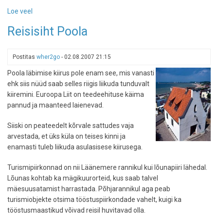
Loe veel
-
Wizz
Reisisiht Poola
Air
hakkab
sügisel
Postitas
wher2go
-
02.08.2007 21:15
otse
Poola läbimise kiirus pole enam see, mis vanasti
Tallinnast
ehk siis nüüd saab selles riigis liikuda tunduvalt
Poola
kiiremini. Euroopa Liit on teedeehituse käima
lendama
pannud ja maanteed laienevad.
Siiski on peateedelt kõrvale sattudes vaja
arvestada, et üks küla on teises kinni ja
enamasti tuleb liikuda asulasisese kiirusega.
Turismipiirkonnad on nii Läänemere rannikul kui lõunapiiri lähedal.
Lõunas kohtab ka mägikuurorteid, kus saab talvel
mäesuusatamist harrastada. Põhjarannikul aga peab
turismiobjekte otsima tööstuspiirkondade vahelt, kuigi ka
tööstusmaastikud võivad reisil huvitavad olla.