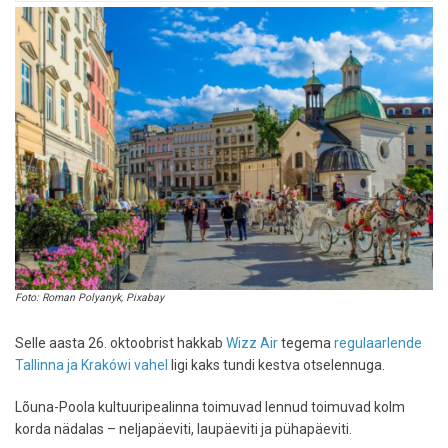
Foto: Roman Polyanyk, Pixabay
Selle aasta 26. oktoobrist hakkab
Wizz Air
tegema
regulaarlende
Tallinna ja Krakówi vahel
ligi kaks tundi kestva otselennuga.
Lõuna-Poola kultuuripealinna toimuvad lennud toimuvad kolm
korda nädalas – neljapäeviti, laupäeviti ja pühapäeviti.