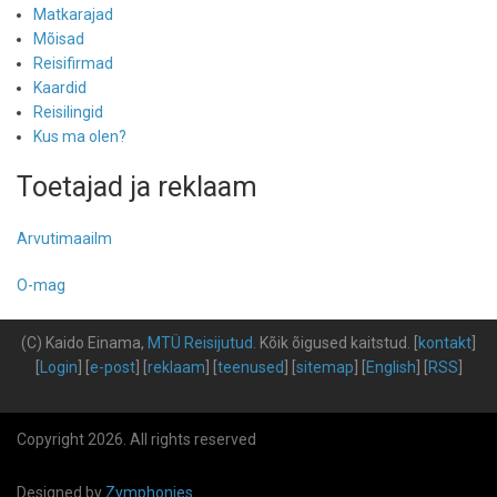
Matkarajad
Mõisad
Reisifirmad
Kaardid
Reisilingid
Kus ma olen?
Toetajad ja reklaam
Arvutimaailm
O-mag
(C) Kaido Einama,
MTÜ Reisijutud
.
Kõik õigused kaitstud
.
[
kontakt
]
[
Login
] [
e-post
] [
reklaam
] [
teenused
] [
sitemap
] [
English
] [
RSS
]
Copyright 2026. All rights reserved
Designed by
Zymphonies