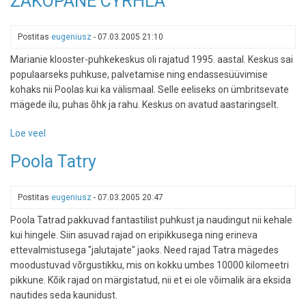
ZAKOPANE CYRHLA
linnake
Postitas
eugeniusz
-
07.03.2005 21:10
Marianie klooster-puhkekeskus oli rajatud 1995. aastal. Keskus sai
populaarseks puhkuse, palvetamise ning endassesüüvimise
kohaks nii Poolas kui ka välismaal. Selle eeliseks on ümbritsevate
mägede ilu, puhas õhk ja rahu. Keskus on avatud aastaringselt.
Loe veel
-
ZAKOPANE
Poola Tatry
CYRHLA
Postitas
eugeniusz
-
07.03.2005 20:47
Poola Tatrad pakkuvad fantastilist puhkust ja naudingut nii kehale
kui hingele. Siin asuvad rajad on eripikkusega ning erineva
ettevalmistusega "jalutajate" jaoks. Need rajad Tatra mägedes
moodustuvad võrgustikku, mis on kokku umbes 10000 kilomeetri
pikkune. Kõik rajad on märgistatud, nii et ei ole võimalik ära eksida
nautides seda kaunidust.