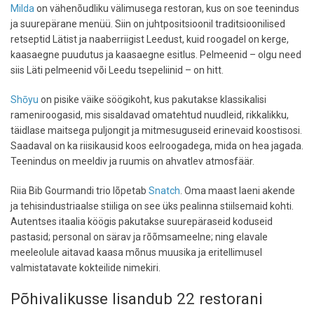
Milda
on vähenõudliku välimusega restoran, kus on soe teenindus
ja suurepärane menüü. Siin on juhtpositsioonil traditsioonilised
retseptid Lätist ja naaberriigist Leedust, kuid roogadel on kerge,
kaasaegne puudutus ja kaasaegne esitlus. Pelmeenid – olgu need
siis Läti pelmeenid või Leedu tsepeliinid – on hitt.
Shōyu
on pisike väike söögikoht, kus pakutakse klassikalisi
rameniroogasid, mis sisaldavad omatehtud nuudleid, rikkalikku,
täidlase maitsega puljongit ja mitmesuguseid erinevaid koostisosi.
Saadaval on ka riisikausid koos eelroogadega, mida on hea jagada.
Teenindus on meeldiv ja ruumis on ahvatlev atmosfäär.
Riia Bib Gourmandi trio lõpetab
Snatch
. Oma maast laeni akende
ja tehisindustriaalse stiiliga on see üks pealinna stiilsemaid kohti.
Autentses itaalia köögis pakutakse suurepäraseid koduseid
pastasid; personal on särav ja rõõmsameelne; ning elavale
meeleolule aitavad kaasa mõnus muusika ja eritellimusel
valmistatavate kokteilide nimekiri.
Põhivalikusse lisandub 22 restorani