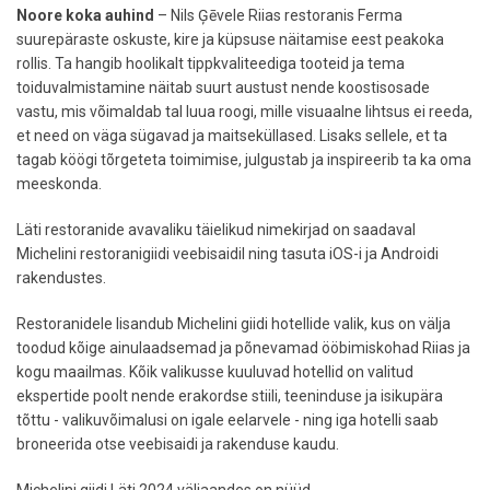
Noore koka auhind
– Nils Ģēvele Riias restoranis Ferma
suurepäraste oskuste, kire ja küpsuse näitamise eest peakoka
rollis. Ta hangib hoolikalt tippkvaliteediga tooteid ja tema
toiduvalmistamine näitab suurt austust nende koostisosade
vastu, mis võimaldab tal luua roogi, mille visuaalne lihtsus ei reeda,
et need on väga sügavad ja maitseküllased. Lisaks sellele, et ta
tagab köögi tõrgeteta toimimise, julgustab ja inspireerib ta ka oma
meeskonda.
Läti restoranide avavaliku täielikud nimekirjad on saadaval
Michelini restoranigiidi veebisaidil ning tasuta iOS-i ja Androidi
rakendustes.
Restoranidele lisandub Michelini giidi hotellide valik, kus on välja
toodud kõige ainulaadsemad ja põnevamad ööbimiskohad Riias ja
kogu maailmas. Kõik valikusse kuuluvad hotellid on valitud
ekspertide poolt nende erakordse stiili, teeninduse ja isikupära
tõttu - valikuvõimalusi on igale eelarvele - ning iga hotelli saab
broneerida otse veebisaidi ja rakenduse kaudu.
Michelini giidi Läti 2024 väljaandes on nüüd