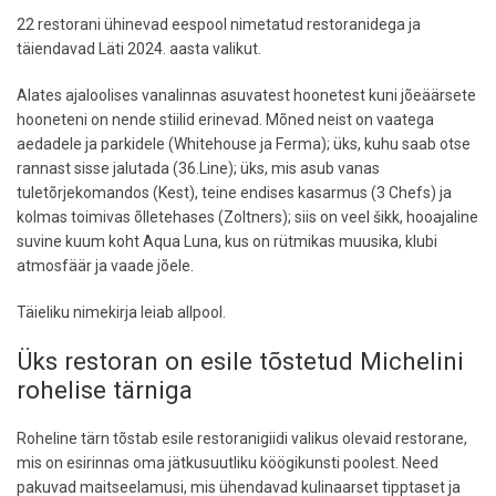
22 restorani ühinevad eespool nimetatud restoranidega ja
täiendavad Läti 2024. aasta valikut.
Alates ajaloolises vanalinnas asuvatest hoonetest kuni jõeäärsete
hooneteni on nende stiilid erinevad. Mõned neist on vaatega
aedadele ja parkidele (Whitehouse ja Ferma); üks, kuhu saab otse
rannast sisse jalutada (36.Line); üks, mis asub vanas
tuletõrjekomandos (Kest), teine endises kasarmus (3 Chefs) ja
kolmas toimivas õlletehases (Zoltners); siis on veel šikk, hooajaline
suvine kuum koht Aqua Luna, kus on rütmikas muusika, klubi
atmosfäär ja vaade jõele.
Täieliku nimekirja leiab allpool.
Üks restoran on esile tõstetud Michelini
rohelise tärniga
Roheline tärn tõstab esile restoranigiidi valikus olevaid restorane,
mis on esirinnas oma jätkusuutliku köögikunsti poolest. Need
pakuvad maitseelamusi, mis ühendavad kulinaarset tipptaset ja