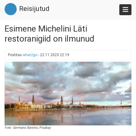
Liigu
Reisijutud
edasi
põhisisu
juurde
Esimene Michelini Läti
restoranigiid on ilmunud
Postitas
wher2go
-
22.11.2023 22:19
Foto: Germans Aļeņins, Pixabay