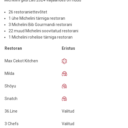
26 restoraniettevõtet
1 ühe Michelini tärniga restoran
3 Michelini Bib Gourmandi restorani
22 muud Michelini soovitatud restorani
1 Michelini rohelise tärniga restoran
Restoran
Eristus
Max Cekot Kitchen
Milda
Shōyu
Snatch
36.Line
Valitud
3 Chefs
Valitud