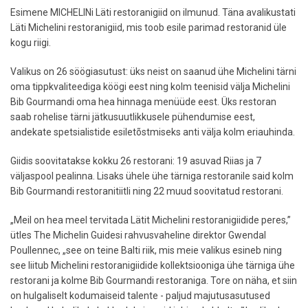
Esimene MICHELINi Läti restoranigiid on ilmunud. Täna avalikustati
Läti Michelini restoranigiid, mis toob esile parimad restoranid üle
kogu riigi.
Valikus on 26 söögiasutust: üks neist on saanud ühe Michelini tärni
oma tippkvaliteediga köögi eest ning kolm teenisid välja Michelini
Bib Gourmandi oma hea hinnaga menüüde eest. Üks restoran
saab rohelise tärni jätkusuutlikkusele pühendumise eest,
andekate spetsialistide esiletõstmiseks anti välja kolm eriauhinda.
Giidis soovitatakse kokku 26 restorani: 19 asuvad Riias ja 7
väljaspool pealinna. Lisaks ühele ühe tärniga restoranile said kolm
Bib Gourmandi restoranitiitli ning 22 muud soovitatud restorani.
„Meil on hea meel tervitada Lätit Michelini restoranigiidide peres,”
ütles The Michelin Guidesi rahvusvaheline direktor Gwendal
Poullennec, „see on teine Balti riik, mis meie valikus esineb ning
see liitub Michelini restoranigiidide kollektsiooniga ühe tärniga ühe
restorani ja kolme Bib Gourmandi restoraniga. Tore on näha, et siin
on hulgaliselt kodumaiseid talente - paljud majutusasutused