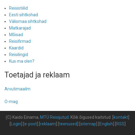
Reisistiilid
Eesti sihtkohad
Välismaa sihtkohad
Matkarajad
Mõisad
Reisifirmad
Kaardid
Reisilingid
Kus ma olen?
Toetajad ja reklaam
Arvutimaailm
O-mag
(C) Kaido Einama,
MTÜ Reisijutud
.
Kõik õigused kaitstud
.
[
kontakt
]
[
Login
] [
e-post
] [
reklaam
] [
teenused
] [
sitemap
] [
English
] [
RSS
]