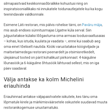
silmapaistvaid keskkonnasõbralikke kohustusi ning on
inspiratsiooniallikaks nii innukatele toidunautlejatele kui ka kogu
teenindavale valdkonnale.
Esimene Läti restoran, mis pälvis rohelise tärni, on
Pavāru māja
,
mis asub endises sünnitusmajas Līgatne küla serval. Siin
julgustatakse külalisi lõõgastuma oma armsas loodusvaatlusaias
– kohas, kus istuda, kuulata ja vaadata –, enne kui saabub aeg
oma einet tõeliselt nautida. Kööki varustatakse köögiviljade ja
maitsetaimedega restorani peenardelt ja otsimisretkedelt,
ülejäänud tooted on pärit kohalikust piirkonnast. 4-käiguline
lõunasöök ja 6-käiguline õhtusöök lähtuvad sellest, mis on iga
päev saadaval.
Välja antakse ka kolm Michelini
eriauhinda
Eriauhinnad antakse väljapaistvatele isikutele, kes tänu oma
lõpmatule kirele ja märkimisväärsetele oskustele suudavad muuta
restoranikogemuse unustamatuks.