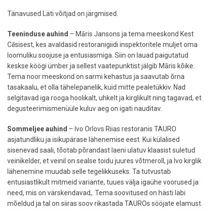
Tänavused Läti võitjad on järgmised.
Teeninduse auhind
– Māris Jansons ja tema meeskond Kest
Cēsisest, kes avaldasid restoranigiidi inspektoritele muljet oma
loomuliku soojuse ja entusiasmiga. Siin on lauad paigutatud
keskse köögi ümber ja sellest vaatepunktist jälgib Māris kõike.
Tema noor meeskond on sarmi kehastus ja saavutab õrna
tasakaalu, et olla tähelepanelik, kuid mitte pealetükkiv. Nad
selgitavad iga rooga hoolikalt, uhkelt ja kirglikult ning tagavad, et
degusteerimismenüüle kuluv aeg on igati nauditav.
Sommeljee auhind
– Ivo Orlovs Riias restoranis TAURO
asjatundliku ja isikupärase lähenemise eest. Kui külalised
sisenevad saali, tõotab põrandast laeni ulatuv klaasist suletud
veinikelder, et veinil on sealse toidu juures võtmeroll, ja Ivo kirglik
lähenemine muudab selle tegelikkuseks. Ta tutvustab
entusiastlikult mitmeid variante, tuues välja igaühe voorused ja
need, mis on värskendavad,. Tema soovitused on hästi läbi
mõeldud ja tal on siiras soov rikastada TAUROs sööjate elamust.