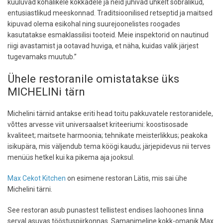
kuuluvad kohalikele kokkadele ja neid juhivad uhkelt sõbralikud,
entusiastlikud meeskonnad. Traditsioonilised retseptid ja maitsed
kipuvad olema esikohal ning suurejoonelistes roogades
kasutatakse esmaklassilisi tooteid. Meie inspektorid on nautinud
riigi avastamist ja ootavad huviga, et näha, kuidas valik järjest
tugevamaks muutub.”
Ühele restoranile omistatakse üks
MICHELINi tärn
Michelini tärnid antakse eriti head toitu pakkuvatele restoranidele,
võttes arvesse viit universaalset kriteeriumi: koostisosade
kvaliteet; maitsete harmoonia; tehnikate meisterlikkus; peakoka
isikupära, mis väljendub tema köögi kaudu; järjepidevus nii terves
menüüs hetkel kui ka pikema aja jooksul.
Max Cekot Kitchen
on esimene restoran Lätis, mis sai ühe
Michelini tärni.
See restoran asub punastest tellistest endises laohoones linna
serval asuvas tööstuspiirkonnas. Samanimeline kokk-omanik Max