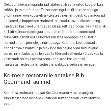
Cekot on kõik ise kujundanud, alates stiilsest avatud köögist kuni
mööbli ja toidunõudeni. Tema loomingulise üllatusmenüü iga
originaalne roog koosneb arvukatest elementidest, kus magusad,
soolased ja happelised maitsed tasakaalustavad üksteist ning
maitsvad kastmed ühendavad ideaalselt igat rooga. Ta viitab siiski
ka Läti kulinaarsetele juurtele, sest mõned traditsioonilised
retseptid ja maitsed esinevad sellistes roogades nagu hallid
herned austri, pomelo ja nuikapsaga. Kodused koostisosad on
sageli omakasvatatud ja Max lõpetab paljud oma toidud laua
ääres, nii et külastajad leiavad ta tõenäoliselt enda kõrval, kus ta
valmistab näiteks pestot oma köögi aias kasvatatud
maitsetaimedest ja lehtedest, et pakkuda seda siis leivaga.
Kolmele restoranile antakse Bib
Gourmandi auhind
Kolm Riia restorani saavad Bib Gourmandi – restoranigiidi
tunnustuse hea hinna ja kvaliteedi suhtega toidu valmistamise
eest.