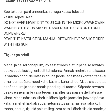
Teadmiseks relvaomanikule!
See tekst on pärit ameerikas relvaga kaasa tulevast
kasutusõpetusest:
DO NOT EVER NEVER DRY YOUR GUN IN THE MICROWAWE OWEN!
WARNING! THIS GUN MAY BE DANGEROUS IF USED OR STORED
SOMEWHERE!
READ THE INSTRUCTION MANUAL BETWEEN EVERY SHOT FIRED
WITH THIS GUN!
Tigudega reisil
Mehel ja naisel hõbepulm, 25 aastat koos elatud ja naise arvates
peaks seda kuidagi eriliselt tähistama. Annab mehele raha kaasa
ja saadab poodi delikatess tigude järele, aga mees kohtab tänaval
oma joomasõpru, need kohe küsima kuhu lähed. Mees siis seletab,
et hõbepulm ja naine saatis poodi tigusi tooma. Sõprade arvates
peaks ennem neile välja tegema ja alles siis naisele delikatesse
viima. Mees nõustub kiirelt ja läheb ilgeks joomaks, joovad päeva
kaks ja mehel hakkab südametunnistus piinama, aga raha kõik
maha joodud, tigusid pole millegi eest osta. Läheb siis aia maale ja