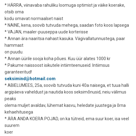
* HÄRRA, viinavaba rahuliku loomuga optimist ja väike koerake,
otsib oma
kodu omavat normaalset naist
* NAINE, kena, soovib tutvuda mehega, saadan foto koos lapsega
* VAJAN, maaler-puuseppa uude korterisse
* Annan ära naaritsa nahast kasuka. Vägivallatunnustega, paar
hammast
on puudu.
* Annan üürile sooja koha põues. Kuu üür alates 1000 kr
* Pakume naissoost isikutele intiimteenuseid. Intiimsus
garanteeritud!
seksimind@hotmail.com
* ABIELUMEES, 25a, soovib tutvuda kuni 40a naisega, et tuua halli
argipäeva vaheldust ja nautida koos seksimõnusid, neiu välimus
peaks
olema muljet avaldav, lühemat kasvu, heledate juustega ja õrna
kehaehitusega
* ÄRA ANDA KOERA POJAD, on ka tütreid, ema suur koer, isa veel
suurem
koer