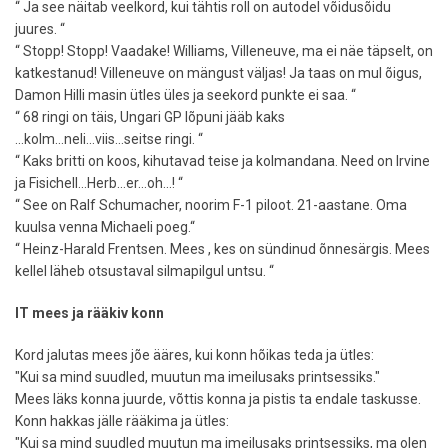
“ Ja see näitab veelkord, kui tähtis roll on autodel võidusõidu
juures. “
“ Stopp! Stopp! Vaadake! Williams, Villeneuve, ma ei näe täpselt, on
katkestanud! Villeneuve on mängust väljas! Ja taas on mul õigus,
Damon Hilli masin ütles üles ja seekord punkte ei saa. “
“ 68 ringi on täis, Ungari GP lõpuni jääb kaks
...kolm...neli...viis...seitse ringi. “
“ Kaks britti on koos, kihutavad teise ja kolmandana. Need on Irvine
ja Fisichell...Herb...er...oh...! “
“ See on Ralf Schumacher, noorim F-1 piloot. 21-aastane. Oma
kuulsa venna Michaeli poeg.“
“ Heinz-Harald Frentsen. Mees , kes on sündinud õnnesärgis. Mees
kellel läheb otsustaval silmapilgul untsu. “
IT mees ja rääkiv konn
Kord jalutas mees jõe ääres, kui konn hõikas teda ja ütles:
"Kui sa mind suudled, muutun ma imeilusaks printsessiks."
Mees läks konna juurde, võttis konna ja pistis ta endale taskusse.
Konn hakkas jälle rääkima ja ütles:
"Kui sa mind suudled muutun ma imeilusaks printsessiks, ma olen