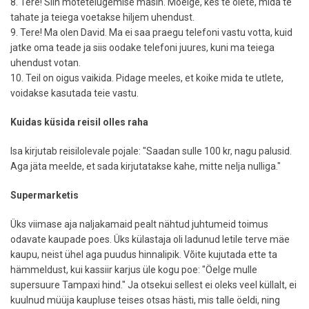
8. Tere! Siin motetelugemise masin. Moelge, kes te olete, mida te
tahate ja teiega voetakse hiljem uhendust.
9. Tere! Ma olen David. Ma ei saa praegu telefoni vastu votta, kuid
jatke oma teade ja siis oodake telefoni juures, kuni ma teiega
uhendust votan.
10. Teil on oigus vaikida. Pidage meeles, et koike mida te utlete,
voidakse kasutada teie vastu.
Kuidas küsida reisil olles raha
Isa kirjutab reisilolevale pojale: "Saadan sulle 100 kr, nagu palusid.
Aga jäta meelde, et sada kirjutatakse kahe, mitte nelja nulliga."
Supermarketis
Üks viimase aja naljakamaid pealt nähtud juhtumeid toimus
odavate kaupade poes. Üks külastaja oli ladunud letile terve mäe
kaupu, neist ühel aga puudus hinnalipik. Võite kujutada ette ta
hämmeldust, kui kassiir karjus üle kogu poe: "Öelge mulle
supersuure Tampaxi hind." Ja otsekui sellest ei oleks veel küllalt, ei
kuulnud müüja kaupluse teises otsas hästi, mis talle öeldi, ning