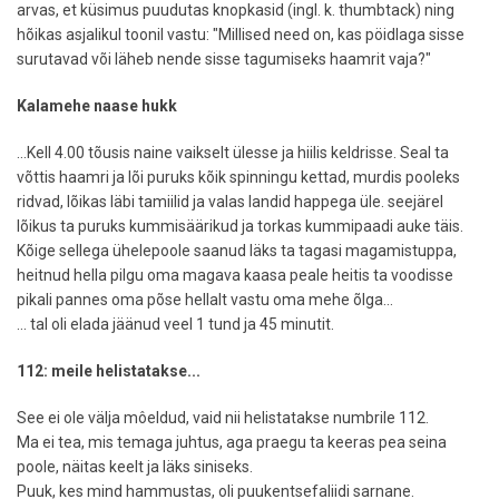
arvas, et küsimus puudutas knopkasid (ingl. k. thumbtack) ning
hõikas asjalikul toonil vastu: "Millised need on, kas pöidlaga sisse
surutavad või läheb nende sisse tagumiseks haamrit vaja?"
Kalamehe naase hukk
...Kell 4.00 tõusis naine vaikselt ülesse ja hiilis keldrisse. Seal ta
võttis haamri ja lõi puruks kõik spinningu kettad, murdis pooleks
ridvad, lõikas läbi tamiilid ja valas landid happega üle. seejärel
lõikus ta puruks kummisäärikud ja torkas kummipaadi auke täis.
Kõige sellega ühelepoole saanud läks ta tagasi magamistuppa,
heitnud hella pilgu oma magava kaasa peale heitis ta voodisse
pikali pannes oma põse hellalt vastu oma mehe õlga...
... tal oli elada jäänud veel 1 tund ja 45 minutit.
112: meile helistatakse...
See ei ole välja môeldud, vaid nii helistatakse numbrile 112.
Ma ei tea, mis temaga juhtus, aga praegu ta keeras pea seina
poole, näitas keelt ja läks siniseks.
Puuk, kes mind hammustas, oli puukentsefaliidi sarnane.