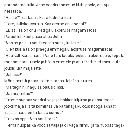
parandama tulla. John seadis sammud klubi poole, et koju
helistada.
"Halloo?" vastas väikese tüdruku hääl.
"Tere, kullake, issi siin. Kas emme on lähedal?"
"Ei, issi. Ta on onu Frediga ülakorruse magamistoas."
Pärast lühikest pausi ütles John:
"Aga sa pole ju onu Fredi näinudki, kullake!"
"Olen küll ja ta on praegu emmega ülakorruse magamistoas!"
"Hea küll. Kuula nüüd. Pane toru lauale, jookse ülakorrusele, koputa
magamistoa uksele ja hõika emmele ja onu Fredile, et minu auto
jõudis just maja ette."
"Jah, issi!"
Mõne minuti pärast oli tirts tagasi telefoni juures:
"Ma tegin nii nagu sa palusid, issi."
"Ja mis juhtus?"
"Emme hüppas voodist välja ja hakkas kiljuma ja edasi-tagasi
jooksma ja siis ta komistas vaiba taha ja kukkus hooga aknast
välja ja nüüd on ta täitsa surnud."
"Taevas appi! Aga onu Fred?"
"Tema hüppas ka voodist välja ja oli väga hirmul ja ta hüppas taga-