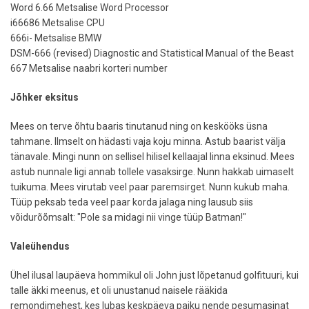
Word 6.66 Metsalise Word Processor
i66686 Metsalise CPU
666i- Metsalise BMW
DSM-666 (revised) Diagnostic and Statistical Manual of the Beast
667 Metsalise naabri korteri number
Jõhker eksitus
Mees on terve õhtu baaris tinutanud ning on keskööks üsna
tahmane. Ilmselt on hädasti vaja koju minna. Astub baarist välja
tänavale. Mingi nunn on sellisel hilisel kellaajal linna eksinud. Mees
astub nunnale ligi annab tollele vasaksirge. Nunn hakkab uimaselt
tuikuma. Mees virutab veel paar paremsirget. Nunn kukub maha.
Tüüp peksab teda veel paar korda jalaga ning lausub siis
võidurõõmsalt: "Pole sa midagi nii vinge tüüp Batman!"
Valeühendus
Ühel ilusal laupäeva hommikul oli John just lõpetanud golfituuri, kui
talle äkki meenus, et oli unustanud naisele rääkida
remondimehest, kes lubas keskpäeva paiku nende pesumasinat