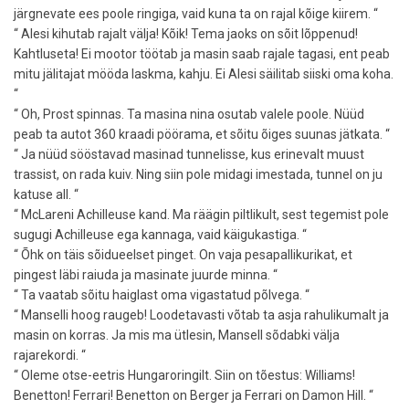
järgnevate ees poole ringiga, vaid kuna ta on rajal kõige kiirem. “
“ Alesi kihutab rajalt välja! Kõik! Tema jaoks on sõit lõppenud!
Kahtluseta! Ei mootor töötab ja masin saab rajale tagasi, ent peab
mitu jälitajat mööda laskma, kahju. Ei Alesi säilitab siiski oma koha.
“
“ Oh, Prost spinnas. Ta masina nina osutab valele poole. Nüüd
peab ta autot 360 kraadi pöörama, et sõitu õiges suunas jätkata. “
“ Ja nüüd sööstavad masinad tunnelisse, kus erinevalt muust
trassist, on rada kuiv. Ning siin pole midagi imestada, tunnel on ju
katuse all. “
“ McLareni Achilleuse kand. Ma räägin piltlikult, sest tegemist pole
sugugi Achilleuse ega kannaga, vaid käigukastiga. “
“ Õhk on täis sõidueelset pinget. On vaja pesapallikurikat, et
pingest läbi raiuda ja masinate juurde minna. “
“ Ta vaatab sõitu haiglast oma vigastatud põlvega. “
“ Manselli hoog raugeb! Loodetavasti võtab ta asja rahulikumalt ja
masin on korras. Ja mis ma ütlesin, Mansell sõdabki välja
rajarekordi. “
“ Oleme otse-eetris Hungaroringilt. Siin on tõestus: Williams!
Benetton! Ferrari! Benetton on Berger ja Ferrari on Damon Hill. “