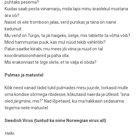
puhtaks pesema?
Kuidas saab pesta viinamarju, mida laps minu äraolekul mustana
ära sôi?
Naisel oli eile tromboon jalas, verd purskas ja täna on naine
kadunud.
Mu vend on Türgis, ta jäi haigeks, öelge, mis tablette ta vôtta vôib?
Mind hammustas puuk, kas mul nüüd tekib vähktôbi?
Palun saatke kiirabi, mu mees jôi viina ja nüüd on tal
koordinatsioonihäired ja paha olla.
Mis erakonnast te ôige olete, et te välja ei sôida?
Pulmas ja matustel
Kõik need vanad tädid tulid pulmades minu juurde, torkasid mulle
oma kondise sõrmega ribidesse, kõkutasid naerda ja ütlesid: "sina
oled järgmine, mis?" Nad lõpetasid, kui ma hakkasin sedasama
tegema neile matustel.
Swedish Virus (tuntud ka nime Norwegian virus all)
Hello.