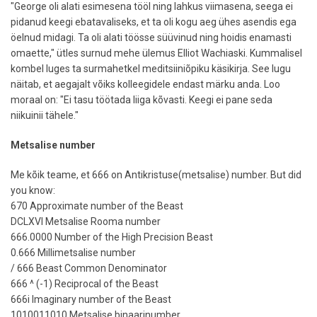
"George oli alati esimesena tööl ning lahkus viimasena, seega ei
pidanud keegi ebatavaliseks, et ta oli kogu aeg ühes asendis ega
öelnud midagi. Ta oli alati töösse süüvinud ning hoidis enamasti
omaette," ütles surnud mehe ülemus Elliot Wachiaski. Kummalisel
kombel luges ta surmahetkel meditsiiniõpiku käsikirja. See lugu
näitab, et aegajalt võiks kolleegidele endast märku anda. Loo
moraal on: "Ei tasu töötada liiga kõvasti. Keegi ei pane seda
niikuinii tähele."
Metsalise number
Me kõik teame, et 666 on Antikristuse(metsalise) number. But did
you know:
670 Approximate number of the Beast
DCLXVI Metsalise Rooma number
666.0000 Number of the High Precision Beast
0.666 Millimetsalise number
/ 666 Beast Common Denominator
666 ^ (-1) Reciprocal of the Beast
666i Imaginary number of the Beast
1010011010 Metsalise binaarinumber