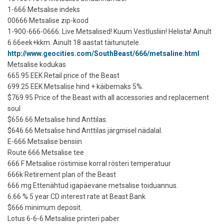
1-666 Metsalise indeks
00666 Metsalise zip-kood
1-900-666-0666: Live Metsalised! Kuum Vestlusliin! Helista! Ainult
6.66eek+kkm. Ainult 18 aastat täitunutele.
http://www.geocities.com/SouthBeast/666/metsaline.html
Metsalise kodukas
665.95 EEK Retail price of the Beast
699.25 EEK Metsalise hind + käibemaks 5%.
$769.95 Price of the Beast with all accessories and replacement
soul
$656.66 Metsalise hind Anttilas.
$646.66 Metsalise hind Anttilas järgmisel nädalal.
E-666 Metsalise bensiin
Route 666 Metsalise tee
666 F Metsalise röstimise korral rösteri temperatuur
666k Retirement plan of the Beast
666 mg Ettenähtud igapäevane metsalise toiduannus.
6.66 % 5 year CD interest rate at Beast Bank
$666 minimum deposit.
Lotus 6-6-6 Metsalise printeri paber