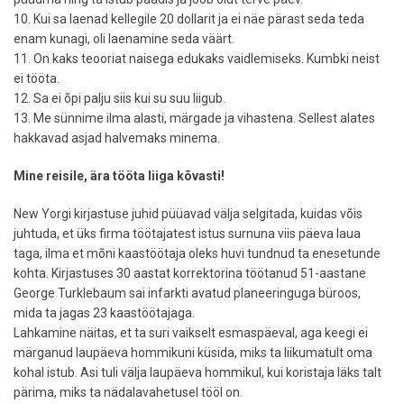
10. Kui sa laenad kellegile 20 dollarit ja ei näe pärast seda teda
enam kunagi, oli laenamine seda väärt.
11. On kaks teooriat naisega edukaks vaidlemiseks. Kumbki neist
ei tööta.
12. Sa ei õpi palju siis kui su suu liigub.
13. Me sünnime ilma alasti, märgade ja vihastena. Sellest alates
hakkavad asjad halvemaks minema.
Mine reisile, ära tööta liiga kõvasti!
New Yorgi kirjastuse juhid püüavad välja selgitada, kuidas võis
juhtuda, et üks firma töötajatest istus surnuna viis päeva laua
taga, ilma et mõni kaastöötaja oleks huvi tundnud ta enesetunde
kohta. Kirjastuses 30 aastat korrektorina töötanud 51-aastane
George Turklebaum sai infarkti avatud planeeringuga büroos,
mida ta jagas 23 kaastöötajaga.
Lahkamine näitas, et ta suri vaikselt esmaspäeval, aga keegi ei
märganud laupäeva hommikuni küsida, miks ta liikumatult oma
kohal istub. Asi tuli välja laupäeva hommikul, kui koristaja läks talt
pärima, miks ta nädalavahetusel tööl on.