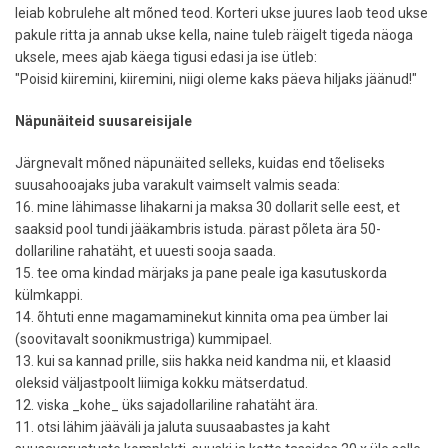
leiab kobrulehe alt mõned teod. Korteri ukse juures laob teod ukse
pakule ritta ja annab ukse kella, naine tuleb räigelt tigeda näoga
uksele, mees ajab käega tigusi edasi ja ise ütleb:
"Poisid kiiremini, kiiremini, niigi oleme kaks päeva hiljaks jäänud!"
Näpunäiteid suusareisijale
Järgnevalt mõned näpunäited selleks, kuidas end tõeliseks
suusahooajaks juba varakult vaimselt valmis seada:
16. mine lähimasse lihakarni ja maksa 30 dollarit selle eest, et
saaksid pool tundi jääkambris istuda. pärast põleta ära 50-
dollariline rahatäht, et uuesti sooja saada.
15. tee oma kindad märjaks ja pane peale iga kasutuskorda
külmkappi.
14. õhtuti enne magamaminekut kinnita oma pea ümber lai
(soovitavalt soonikmustriga) kummipael.
13. kui sa kannad prille, siis hakka neid kandma nii, et klaasid
oleksid väljastpoolt liimiga kokku mätserdatud.
12. viska _kohe_ üks sajadollariline rahatäht ära.
11. otsi lähim jääväli ja jaluta suusaabastes ja kaht