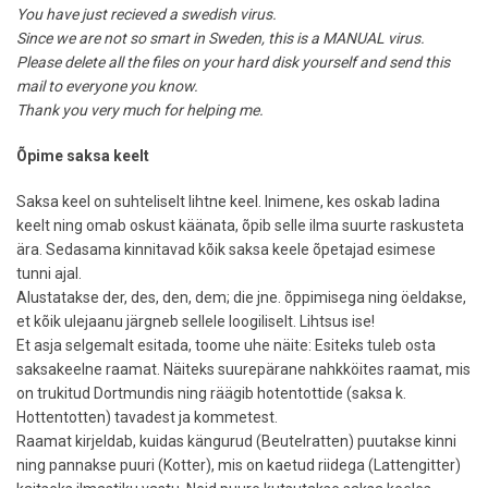
You have just recieved a swedish virus.
Since we are not so smart in Sweden, this is a MANUAL virus.
Please delete all the files on your hard disk yourself and send this
mail to everyone you know.
Thank you very much for helping me.
Õpime saksa keelt
Saksa keel on suhteliselt lihtne keel. Inimene, kes oskab ladina
keelt ning omab oskust käänata, õpib selle ilma suurte raskusteta
ära. Sedasama kinnitavad kõik saksa keele õpetajad esimese
tunni ajal.
Alustatakse der, des, den, dem; die jne. õppimisega ning öeldakse,
et kõik ulejaanu järgneb sellele loogiliselt. Lihtsus ise!
Et asja selgemalt esitada, toome uhe näite: Esiteks tuleb osta
saksakeelne raamat. Näiteks suurepärane nahkköites raamat, mis
on trukitud Dortmundis ning räägib hotentottide (saksa k.
Hottentotten) tavadest ja kommetest.
Raamat kirjeldab, kuidas kängurud (Beutelratten) puutakse kinni
ning pannakse puuri (Kotter), mis on kaetud riidega (Lattengitter)