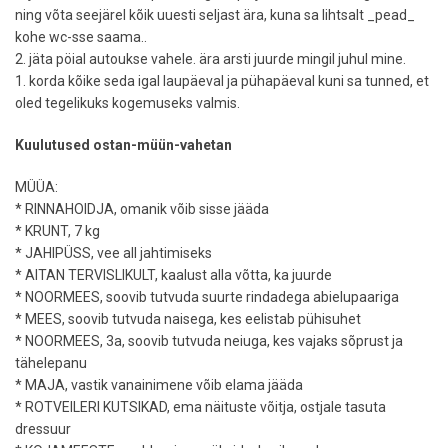
ning võta seejärel kõik uuesti seljast ära, kuna sa lihtsalt _pead_
kohe wc-sse saama..
2. jäta pöial autoukse vahele. ära arsti juurde mingil juhul mine.
1. korda kõike seda igal laupäeval ja pühapäeval kuni sa tunned, et
oled tegelikuks kogemuseks valmis.
Kuulutused ostan-müün-vahetan
MÜÜA:
* RINNAHOIDJA, omanik võib sisse jääda
* KRUNT, 7 kg
* JAHIPÜSS, vee all jahtimiseks
* AITAN TERVISLIKULT, kaalust alla võtta, ka juurde
* NOORMEES, soovib tutvuda suurte rindadega abielupaariga
* MEES, soovib tutvuda naisega, kes eelistab pühisuhet
* NOORMEES, 3a, soovib tutvuda neiuga, kes vajaks sõprust ja
tähelepanu
* MAJA, vastik vanainimene võib elama jääda
* ROTVEILERI KUTSIKAD, ema näituste võitja, ostjale tasuta
dressuur