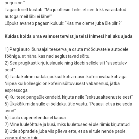
purjus on."
Tagaistmelt kostab: "Ma ju ütlesin Teile, et see trikk varastatud
autoga meil läbi ei lähe!"
Lõpuks avaneb pagasnikuluuk: "Kas me oleme juba üle piiri?"
Kuidas hoida oma vaimset tervist ja teisi inimesi hulluks ajada
1) Pargi auto lõunaajal teeserva ja osuta mööduvatele autodele
fööniga, et näha, kas nad aeglustavad sõitu.
2) Sea prügikast kirjutuslauale ning kleebi sellele silt "sissetulev
post".
3) Täida kolme nädala jooksul kohvimasin kofeiinivaba kohviga.
Niipea kui kolleegid on kofeiinisõltuvusest vabanenud, jätka
espressoga.
4) Kui teed pangaülekandeid, kirjuta neile "seksuaalteenuste eest"
5) Ükskõik mida sulle ei öeldaks, ütle vastu: "Peaasi, et sa ise seda
usud"
6) Laula ooperietendusel kaasa.
7) Mine luuleõhtule ja küsi, miks luuletused ei ole riimis kirjutatud.
8) Ütle sõpradele juba viis päeva ette, et sa ei tule nende peole,
kuna sul pole tuju.