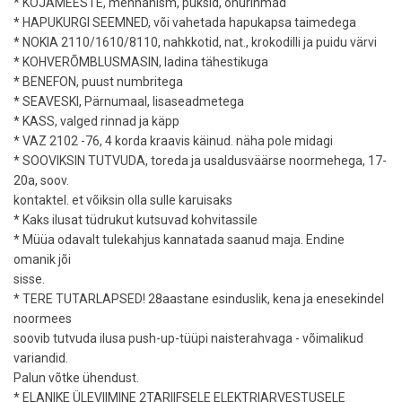
* KOJAMEESTE, mehhanism, püksid, ohurihmad
* HAPUKURGI SEEMNED, või vahetada hapukapsa taimedega
* NOKIA 2110/1610/8110, nahkkotid, nat., krokodilli ja puidu värvi
* KOHVERÕMBLUSMASIN, ladina tähestikuga
* BENEFON, puust numbritega
* SEAVESKI, Pärnumaal, lisaseadmetega
* KASS, valged rinnad ja käpp
* VAZ 2102 -76, 4 korda kraavis käinud. näha pole midagi
* SOOVIKSIN TUTVUDA, toreda ja usaldusväärse noormehega, 17-
20a, soov.
kontaktel. et võiksin olla sulle karuisaks
* Kaks ilusat tüdrukut kutsuvad kohvitassile
* Müüa odavalt tulekahjus kannatada saanud maja. Endine
omanik jõi
sisse.
* TERE TUTARLAPSED! 28aastane esinduslik, kena ja enesekindel
noormees
soovib tutvuda ilusa push-up-tüüpi naisterahvaga - võimalikud
variandid.
Palun võtke ühendust.
* ELANIKE ÜLEVIIMINE 2TARIIFSELE ELEKTRIARVESTUSELE