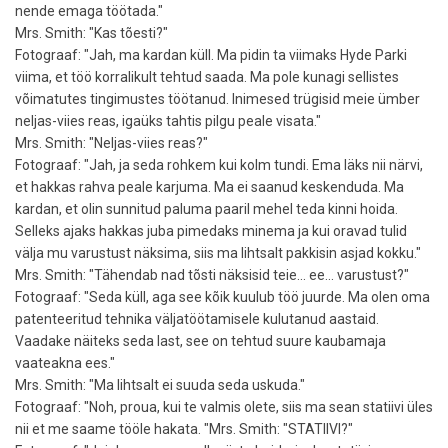
nende emaga töötada."
Mrs. Smith: "Kas tõesti?"
Fotograaf: "Jah, ma kardan küll. Ma pidin ta viimaks Hyde Parki
viima, et töö korralikult tehtud saada. Ma pole kunagi sellistes
võimatutes tingimustes töötanud. Inimesed trügisid meie ümber
neljas-viies reas, igaüks tahtis pilgu peale visata."
Mrs. Smith: "Neljas-viies reas?"
Fotograaf: "Jah, ja seda rohkem kui kolm tundi. Ema läks nii närvi,
et hakkas rahva peale karjuma. Ma ei saanud keskenduda. Ma
kardan, et olin sunnitud paluma paaril mehel teda kinni hoida.
Selleks ajaks hakkas juba pimedaks minema ja kui oravad tulid
välja mu varustust näksima, siis ma lihtsalt pakkisin asjad kokku."
Mrs. Smith: "Tähendab nad tõsti näksisid teie... ee... varustust?"
Fotograaf: "Seda küll, aga see kõik kuulub töö juurde. Ma olen oma
patenteeritud tehnika väljatöötamisele kulutanud aastaid.
Vaadake näiteks seda last, see on tehtud suure kaubamaja
vaateakna ees."
Mrs. Smith: "Ma lihtsalt ei suuda seda uskuda."
Fotograaf: "Noh, proua, kui te valmis olete, siis ma sean statiivi üles
nii et me saame tööle hakata. "Mrs. Smith: "STATIIVI?"