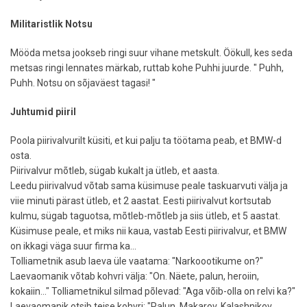
Militaristlik Notsu
Mööda metsa jookseb ringi suur vihane metskult. Öökull, kes seda
metsas ringi lennates märkab, ruttab kohe Puhhi juurde. " Puhh,
Puhh. Notsu on sõjaväest tagasi! "
Juhtumid piiril
Poola piirivalvurilt küsiti, et kui palju ta töötama peab, et BMW-d
osta.
Piirivalvur mõtleb, sügab kukalt ja ütleb, et aasta.
Leedu piirivalvud võtab sama küsimuse peale taskuarvuti välja ja
viie minuti pärast ütleb, et 2 aastat. Eesti piirivalvut kortsutab
kulmu, sügab taguotsa, mõtleb-mõtleb ja siis ütleb, et 5 aastat.
Küsimuse peale, et miks nii kaua, vastab Eesti piirivalvur, et BMW
on ikkagi väga suur firma ka...
Tolliametnik asub laeva üle vaatama: "Narkoootikume on?"
Laevaomanik võtab kohvri välja: "On. Näete, palun, heroiin,
kokaiin..." Tolliametnikul silmad põlevad: "Aga võib-olla on relvi ka?"
Laevaomanik otsib teise kohvri: "Palun, Makarov, Kalashnikov,