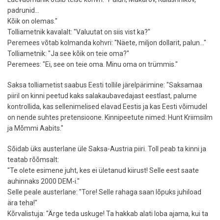
padrunid...
Kõik on olemas."
Tolliametnik kavalalt: "Valuutat on siis vist ka?"
Peremees võtab kolmanda kohvri: "Näete, miljon dollarit, palun..."
Tolliametnik: "Ja see kõik on teie oma?"
Peremees: "Ei, see on teie oma. Minu oma on trümmis."
Saksa tolliametist saabus Eesti tollile järelpärimine: "Saksamaa
piiril on kinni peetud kaks salakaubavedajast eestlast, palume
kontrollida, kas sellenimelised elavad Eestis ja kas Eesti võimudel
on nende suhtes pretensioone. Kinnipeetute nimed: Hunt Kriimsilm
ja Mõmmi Aabits."
Sõidab üks austerlane üle Saksa-Austria piiri. Toll peab ta kinni ja
teatab rõõmsalt:
"Te olete esimene juht, kes ei ületanud kiirust! Selle eest saate
auhinnaks 2000 DEM-i."
Selle peale austerlane: "Tore! Selle rahaga saan lõpuks juhiload
ära teha!"
Kõrvalistuja: "Ärge teda uskuge! Ta hakkab alati loba ajama, kui ta