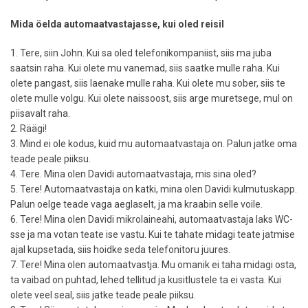
Mida öelda automaatvastajasse, kui oled reisil
1. Tere, siin John. Kui sa oled telefonikompaniist, siis ma juba
saatsin raha. Kui olete mu vanemad, siis saatke mulle raha. Kui
olete pangast, siis laenake mulle raha. Kui olete mu sober, siis te
olete mulle volgu. Kui olete naissoost, siis arge muretsege, mul on
piisavalt raha.
2. Räägi!
3. Mind ei ole kodus, kuid mu automaatvastaja on. Palun jatke oma
teade peale piiksu.
4. Tere. Mina olen Davidi automaatvastaja, mis sina oled?
5. Tere! Automaatvastaja on katki, mina olen Davidi kulmutuskapp.
Palun oelge teade vaga aeglaselt, ja ma kraabin selle voile.
6. Tere! Mina olen Davidi mikrolaineahi, automaatvastaja laks WC-
sse ja ma votan teate ise vastu. Kui te tahate midagi teate jatmise
ajal kupsetada, siis hoidke seda telefonitoru juures.
7. Tere! Mina olen automaatvastja. Mu omanik ei taha midagi osta,
ta vaibad on puhtad, lehed tellitud ja kusitlustele ta ei vasta. Kui
olete veel seal, siis jatke teade peale piiksu.