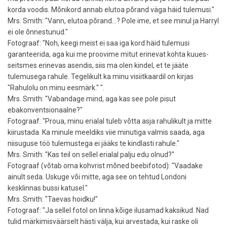
korda voodis. Mõnikord annab elutoa põrand väga häid tulemusi."
Mrs. Smith: "Vann, elutoa põrand...? Pole ime, et see minul ja Harryl
ei ole õnnestunud."
Fotograaf: "Noh, keegi meist ei saa iga kord häid tulemusi
garanteerida, aga kui me proovime mitut erinevat kohta kuues-
seitsmes erinevas asendis, siis ma olen kindel, et te jääte
tulemusega rahule. Tegelikult ka minu visiitkaardil on kirjas
"Rahulolu on minu eesmärk." ".
Mrs. Smith: "Vabandage mind, aga kas see pole pisut
ebakonventsionaalne?"
Fotograaf: "Proua, minu erialal tuleb võtta asja rahulikult ja mitte
kiirustada. Ka minule meeldiks viie minutiga valmis saada, aga
niisuguse töö tulemustega ei jääks te kindlasti rahule."
Mrs. Smith: "Kas teil on sellel erialal palju edu olnud?"
Fotograaf (võtab oma kohvrist mõned beebifotod): "Vaadake
ainult seda. Uskuge või mitte, aga see on tehtud Londoni
kesklinnas bussi katusel."
Mrs. Smith: "Taevas hoidku!"
Fotograaf: "Ja sellel fotol on linna kõige ilusamad kaksikud. Nad
tulid märkimisväärselt hästi välja, kui arvestada, kui raske oli