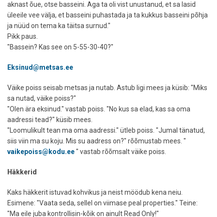
aknast õue, otse basseini. Aga ta oli vist unustanud, et sa lasid
üleeile vee välja, et basseini puhastada ja ta kukkus basseini põhja
ja nüüd on tema ka täitsa surnud."
Pikk paus.
"Bassein? Kas see on 5-55-30-40?"
Eksinud@metsas.ee
Väike poiss seisab metsas ja nutab. Astub ligi mees ja küsib: "Miks
sa nutad, väike poiss?"
"Olen ära eksinud." vastab poiss. "No kus sa elad, kas sa oma
aadressi tead?" küsib mees.
"Loomulikult tean ma oma aadressi." ütleb poiss. "Jumal tänatud,
siis viin ma su koju. Mis su aadress on?" rõõmustab mees. "
vaikepoiss@kodu.ee
" vastab rõõmsalt väike poiss.
Häkkerid
Kaks häkkerit istuvad kohvikus ja neist möödub kena neiu.
Esimene: "Vaata seda, sellel on viimase peal properties." Teine:
"Ma eile juba kontrollisin-kõik on ainult Read Only!"