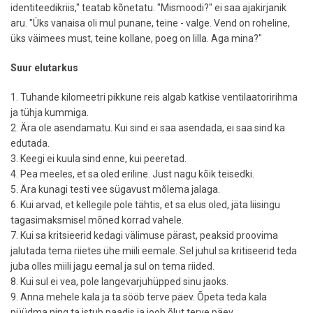
identiteedikriis," teatab kõnetatu. "Mismoodi?" ei saa ajakirjanik
aru. "Üks vanaisa oli mul punane, teine - valge. Vend on roheline,
üks väimees must, teine kollane, poeg on lilla. Aga mina?"
Suur elutarkus
1. Tuhande kilomeetri pikkune reis algab katkise ventilaatoririhma
ja tühja kummiga.
2. Ära ole asendamatu. Kui sind ei saa asendada, ei saa sind ka
edutada.
3. Keegi ei kuula sind enne, kui peeretad.
4. Pea meeles, et sa oled eriline. Just nagu kõik teisedki.
5. Ära kunagi testi vee sügavust mõlema jalaga.
6. Kui arvad, et kellegile pole tähtis, et sa elus oled, jäta liisingu
tagasimaksmisel mõned korrad vahele.
7. Kui sa kritsieerid kedagi välimuse pärast, peaksid proovima
jalutada tema riietes ühe miili eemale. Sel juhul sa kritiseerid teda
juba olles miili jagu eemal ja sul on tema riided.
8. Kui sul ei vea, pole langevarjuhüpped sinu jaoks.
9. Anna mehele kala ja ta sööb terve päev. Õpeta teda kala
püüdma ning ta istub paadis ja joob õlut terve päev.