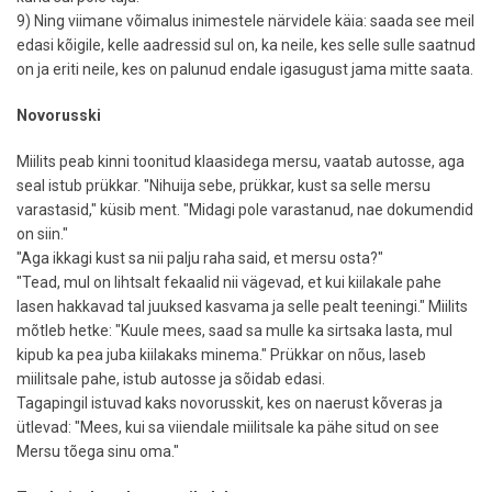
9) Ning viimane võimalus inimestele närvidele käia: saada see meil
edasi kõigile, kelle aadressid sul on, ka neile, kes selle sulle saatnud
on ja eriti neile, kes on palunud endale igasugust jama mitte saata.
Novorusski
Miilits peab kinni toonitud klaasidega mersu, vaatab autosse, aga
seal istub prükkar. "Nihuija sebe, prükkar, kust sa selle mersu
varastasid," küsib ment. "Midagi pole varastanud, nae dokumendid
on siin."
"Aga ikkagi kust sa nii palju raha said, et mersu osta?"
"Tead, mul on lihtsalt fekaalid nii vägevad, et kui kiilakale pahe
lasen hakkavad tal juuksed kasvama ja selle pealt teeningi." Miilits
mõtleb hetke: "Kuule mees, saad sa mulle ka sirtsaka lasta, mul
kipub ka pea juba kiilakaks minema." Prükkar on nõus, laseb
miilitsale pahe, istub autosse ja sõidab edasi.
Tagapingil istuvad kaks novorusskit, kes on naerust kõveras ja
ütlevad: "Mees, kui sa viiendale miilitsale ka pähe situd on see
Mersu tõega sinu oma."