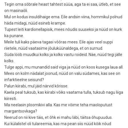
Tegin oma sôbrale heast tahtest süüa, aga ta ei saa, ütleb, et see
on masinaôli.
Mul on kodus insuldihaige ema. Eile andsin viina, hommikul polnud
häda midagi, nüüd esineb krampe.
Tupest leiti kardionellapisik, mees nôudis suuseksi ja nüüd on kurk
ka punane.
Meile tuli kaks päeva tagasi vôôras mees. Eile ajas veel suppi
riietele, nüüd vaatasime jôuluküünaldega, et on surnud.
Süda lööb muudkui kolks ja kolks vastu roideid. Näe, nüüd tegi jälle
kolks.
Tulge appi, mu munandid said viga ja nüüd on koos kusega laua all.
Mees on kolm nädalat joonud, nüüd on valu südames, kas see on
infarktieelne seisund?
Palun kiirabi, mul jäid närvid kôrisse.
Kaela peal tuksub, kas kiirabi vôiks vaatama tulla, tuksub nagu liiga
kiiresti.
Ma neelasin ploomikivi alla. Kas me vôime teha maoloputust
margantsovkaga?
Neerud on nii kive täis, et ôhk ei mahu läbi, täitsa ôhupuudus.
Kui külalistel oli tulareemia, kas ma pean siis nüüd kôik nôud