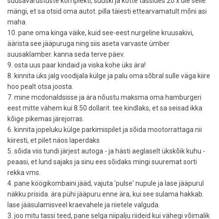
suusavarustuste komplekti, suuski ja kotte tassides 20 x üle selle.
mängi, et sa otsid oma autot. pilla täiesti ettearvamatult mõni asi
maha.
10. pane oma kinga väike, kuid see-eest nurgeline kruusakivi,
äärista see jääpuruga ning siis aseta varvaste ümber
suusaklamber. kanna seda terve päev.
9. osta uus paar kindaid ja viska kohe üks ära!
8. kinnita üks jalg voodijala külge ja palu oma sõbral sulle väga kiire
hoo pealt otsa joosta.
7. mine mcdonaldsisse ja ära nõustu maksma oma hamburgeri
eest mitte vähem kui 8.50 dollarit. tee kindlaks, et sa seisad ikka
kõige pikemas järejorras.
6. kinnita jopeluku külge parkimispilet ja sõida mootorrattaga nii
kiiresti, et pilet näos laperdaks
5. sõida viis tundi järjest autoga - ja hästi aeglaselt ükskõik kuhu -
peaasi, et lund sajaks ja sinu ees sõidaks mingi suuremat sorti
rekka vms.
4. pane köögikombaini jääd, vajuta 'pulse' nupule ja lase jääpurul
näkku prisida. ära pühi jääpuru enne ära, kui see sulama hakkab.
lase jääsulamisveel kraevahele ja riietele valguda.
3. joo mitu tassi teed, pane selga niipalju riideid kui vähegi võimalik