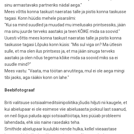
sinu armastavaks partneriks nädal aega."
Mees võttis konna taskust naeratas talle ja pistis konna taskusse
tagasi. Konn hüüdis mehele pisarsilmi:
"Kui sa mind suudled ja muudad mu imeilusaks printsessiks, jään
ma sinu juurde terveks aastaks ja teen KÕIKE mida sa soovid."
Uuesti võttis mees konna taskust naeratas talle ja pistis konna
taskusse tagasi Lõpuks konn küsis: "Mis sul viga on? Ma ütlesin
sulle, et ma olen ilus printsess ja, et ma jään sinuga terveks
aastaks ja olen nõus tegema kõike mida sa soovid miks sa ei
suudle mind?"
Mees vastu: "Vaata, ma töötan arvutitega, mul ei ole aega mingi
tibi jaoks, aga rääkiv konn on lahe."
Beebifotograaf
Briti valitsuse sotsiaalmeditsiinipoliitika jõudis hiljuti nii kaugele, et
kui abielupaar ei ole esimese viie abieluaasta jooksul last saanud,
on neil õigus paluda appi sotsiaaltöötaja, kes püüab probleemi
lahendada, ehk siis naine rasedaks teha.
Smithide abielupaar kuulubki nende hulka, kellel viieaastase