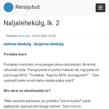
Liigu
Reisijutud
edasi
põhisisu
juurde
Naljalehekülg, lk. 2
Postitas
wher2go
-
03.02.2003 15:20
eelmine lehekülg
:
Järgmine lehekülg
Poolaka mure
Poolakas muretseb oma pangas oleva raha pärast. Ametnik
rahustab teda: "Panga pankroti puhul maksab riik, riigi pankroti
puhul aga NSVL." Poolakas: "Aga kui NSVL ära laguneb?" - "See
vaatepilt oleks ometi kahe nädala palka väärt!"
Mis värvi on identiteedikriis?
"Miks astusite parteisse, kui poliitika Teid ei huvita?" pärib
ajakirjanik väsinud olemisega mehelt. "Sest mul on