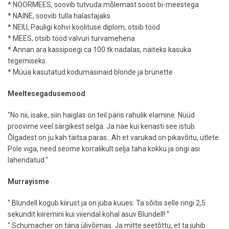
* NOORMEES, soovib tutvuda mõlemast soost bi-meestega
* NAINE, soovib tulla halastajaks
* NEIU, Pauligi kohvi koolituse diplom, otsib tööd
* MEES, otsib tööd valvuri turvamehena
* Annan ara kassipoegi ca 100 tk nädalas, näiteks kasuka
tegemiseks.
* Müüa kasutatud kodumasinaid blonde ja brünette
Meeltesegadusemood
"No nii, isake, siin haiglas on teil päris rahulik elamine. Nüüd
proovime veel särgikest selga. Ja näe kui kenasti see istub.
Õlgadest on ju kah täitsa paras...Ah et varukad on pikavõitu, ütlete.
Pole viga, need seome korralikult selja taha kokku ja ongi asi
lahendatud."
Murrayisme
“ Blundell kogub kiirust ja on juba kuues. Ta sõitis selle ringi 2,5
sekundit kiiremini kui viiendal kohal asuv Blundell! “
“ Schumacher on täna ülivõimas. Ja mitte seetõttu, et ta juhib