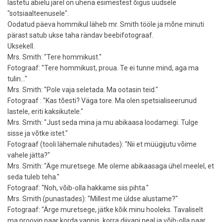
lastetu abielu järel on ühena esimestest õigus uudsele
"sotsiaalteenusele".
Oodatud päeva hommikul läheb mr. Smith tööle ja mõne minuti
pärast satub ukse taha rändav beebifotograaf.
Uksekell.
Mrs. Smith: "Tere hommikust."
Fotograaf: "Tere hommikust, proua. Te ei tunne mind, aga ma
tulin..."
Mrs. Smith: "Pole vaja seletada. Ma ootasin teid."
Fotograaf : "Kas tõesti? Väga tore. Ma olen spetsialiseerunud
lastele, eriti kaksikutele."
Mrs. Smith: "Just seda mina ja mu abikaasa loodamegi. Tulge
sisse ja võtke istet."
Fotograaf (tooli lähemale nihutades): "Nii et müügijutu võime
vahele jätta?"
Mrs. Smith: "Äge muretsege. Me oleme abikaasaga ühel meelel, et
seda tuleb teha."
Fotograaf: "Noh, võib-olla hakkame siis pihta."
Mrs. Smith (punastades): "Millest me üldse alustame?"
Fotograaf: "Ärge muretsege, jätke kõik minu hooleks. Tavaliselt
ma proovin paar korda vannis, korra diivani peal ja võib-olla paar