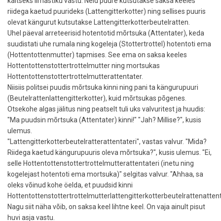
kaitseks ilmastiku vastu. Neid puure kutsutakse saksa keeles
riidega kaetud puurideks (Lattengitterkotter) ning sellises puuris
olevat kängurut kutsutakse Lattengitterkotterbeutelratten.
Uhel päeval arreteerisid hotentotid mõrtsuka (Attentater), keda
suudistati uhe rumala ning kogeleja (Stottertrottel) hotentoti ema
(Hottentottenmutter) tapmises. See ema on saksa keeles
Hottentottenstottertrottelmutter ning mortsukas
Hottentottenstottertrottelmutterattentater.
Niisiis politsei puudis mõrtsuka kinni ning pani ta kängurupuuri
(Beutelrattenlattengitterkotter), kuid mõrtsukas põgenes.
Otsekohe algas jälitus ning peatselt tuli uks valvuritest ja huudis:
"Ma puudsin mõrtsuka (Attentater) kinni!" "Jah? Millise?", kusis
ulemus.
"Lattengitterkotterbeutelratterattentateri", vastas valvur. "Mida?
Riidega kaetud kängurupuuris oleva mõrtsuka?", kusis ulemus. "Ei,
selle Hottentottenstottertrottelmutterattentateri (inetu ning
kogelejast hotentoti ema mortsuka)" selgitas valvur. "Ahhaa, sa
oleks võinud kohe öelda, et puudsid kinni
Hottentottenstottertrottelmutterlattengitterkotterbeutelrattenattent
Nagu siit näha võib, on saksa keel lihtne keel. On vaja ainult pisut
huvi asja vastu.