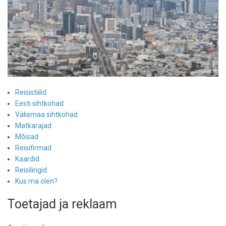
Reisistiilid
Eesti sihtkohad
Välismaa sihtkohad
Matkarajad
Mõisad
Reisifirmad
Kaardid
Reisilingid
Kus ma olen?
Toetajad ja reklaam