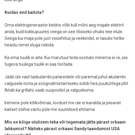
Kuidas end kaitsta?
Oma elektrigeneraator keldris võib küll mõni aeg majale elektrit
anda, kuid kokkupuutes veega on see tõsiseks ohuks teie elule.
Seega kui maja pole just vesiehitus ja veekindel, ei tasuks hetke
heaolu nimel eluga riskida.
Ka oma tuulik ei aita. Kui marutuul teda sootuks minema ei vii, siis
tugeva tuulega tuulik ei saa töötada.
Jääb üle vaid taskulambi patareidele või paremal juhul akulambi
valgusele loota ja söögivalmistamiseks sobib hea puuküttega pliit.
Aitab ka grillahi, saab suupoolist ja valguskuma.
Inimene pole kõikvõimas, loodust me üle ei kavalda ja piisavat
kaitset stiihia vastu pole me suutelised ehitama.
Mis on kõige olulisem teha või tegemata jätta pärast orkaani
lahkumist? Näiteks pärast orkaani Sandy taandumist USA