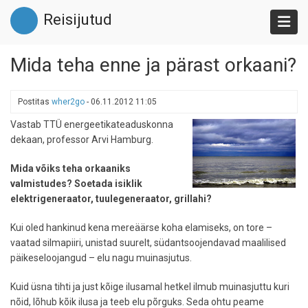
Liigu
Reisijutud
edasi
põhisisu
juurde
Mida teha enne ja pärast orkaani?
Postitas
wher2go
-
06.11.2012 11:05
Vastab TTÜ energeetikateaduskonna
dekaan, professor Arvi Hamburg.
Mida võiks teha orkaaniks
valmistudes? Soetada isiklik
elektrigeneraator, tuulegeneraator, grillahi?
Kui oled hankinud kena mereäärse koha elamiseks, on tore –
vaatad silmapiiri, unistad suurelt, südantsoojendavad maalilised
päikeseloojangud – elu nagu muinasjutus.
Kuid üsna tihti ja just kõige ilusamal hetkel ilmub muinasjuttu kuri
nõid, lõhub kõik ilusa ja teeb elu põrguks. Seda ohtu peame