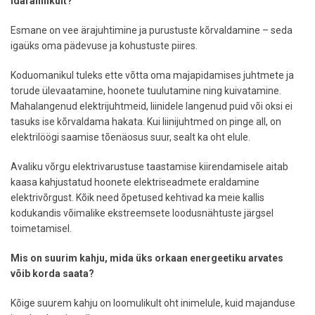
idarannikult?
Esmane on vee ärajuhtimine ja purustuste kõrvaldamine – seda
igaüks oma pädevuse ja kohustuste piires.
Koduomanikul tuleks ette võtta oma majapidamises juhtmete ja
torude ülevaatamine, hoonete tuulutamine ning kuivatamine.
Mahalangenud elektrijuhtmeid, liinidele langenud puid või oksi ei
tasuks ise kõrvaldama hakata. Kui liinijuhtmed on pinge all, on
elektrilöögi saamise tõenäosus suur, sealt ka oht elule.
Avaliku võrgu elektrivarustuse taastamise kiirendamisele aitab
kaasa kahjustatud hoonete elektriseadmete eraldamine
elektrivõrgust. Kõik need õpetused kehtivad ka meie kallis
kodukandis võimalike ekstreemsete loodusnähtuste järgsel
toimetamisel.
Mis on suurim kahju, mida üks orkaan energeetiku arvates
võib korda saata?
Kõige suurem kahju on loomulikult oht inimelule, kuid majanduse