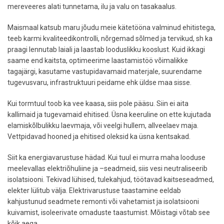
mereveeres alati tunnetama, ilu ja valu on tasakaalus.
Maismaal katsub maru jõudu meie kätetööna valminud ehitistega,
teeb karmi kvaliteedikontrolli, nõrgemad sõlmed ja tervikud, sh ka
praagi lennutab laiali ja laastab looduslikku kooslust. Kuid ikkagi
saame end kaitsta, optimeerime laastamistöö võimalikke
tagajärgi, kasutame vastupidavamaid materjale, suurendame
tugevusvaru, infrastruktuuri peidame ehk üldse maa sisse.
Kui tormtuul toob ka vee kaasa, siis pole pääsu. Siin ei aita
kallimaid ja tugevamaid ehitised. Üsna keeruline on ette kujutada
elamiskõlbulikku laevmaja, või veelgi hullem, allveelaev maja.
Vettpidavad hooned ja ehitised oleksid ka üsna kentsakad.
Siit ka energiavarustuse hädad. Kui tuul ei murra maha looduse
meelevallas elektriõhuliine ja –seadmeid, siis vesi neutraliseerib
isolatsiooni. Tekivad lühised, tulekahjud, töötavad kaitseseadmed,
elekter lülitub välja. Elektrivarustuse taastamine eeldab
kahjustunud seadmete remonti või vahetamist ja isolatsiooni
kuivamist, isoleerivate omaduste taastumist. Mõistagi võtab see
kõik aega.