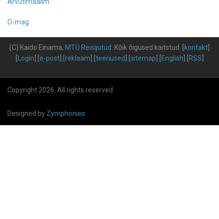
Arvutimaailm
O-mag
(C) Kaido Einama,
MTÜ Reisijutud
.
Kõik õigused kaitstud
.
[
kontakt
]
[
Login
] [
e-post
] [
reklaam
] [
teenused
] [
sitemap
] [
English
] [
RSS
]
Copyright 2026. All rights reserved
Designed by
Zymphonies