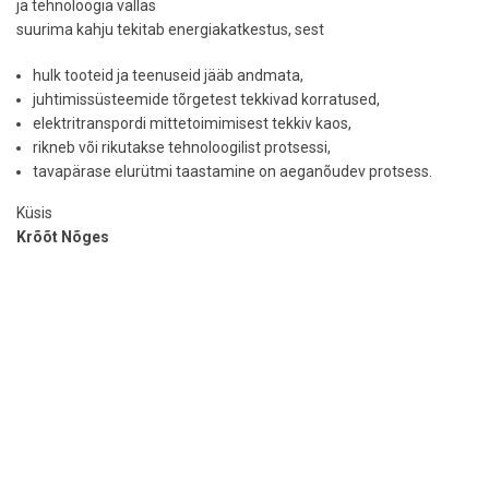
ja tehnoloogia vallas
suurima kahju tekitab energiakatkestus, sest
hulk tooteid ja teenuseid jääb andmata,
juhtimissüsteemide tõrgetest tekkivad korratused,
elektritranspordi mittetoimimisest tekkiv kaos,
rikneb või rikutakse tehnoloogilist protsessi,
tavapärase elurütmi taastamine on aeganõudev protsess.
Küsis
Krõõt Nõges