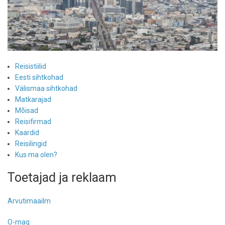
Reisistiilid
Eesti sihtkohad
Välismaa sihtkohad
Matkarajad
Mõisad
Reisifirmad
Kaardid
Reisilingid
Kus ma olen?
Toetajad ja reklaam
Arvutimaailm
O-mag