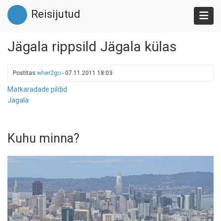
Liigu
Reisijutud
edasi
põhisisu
juurde
Jägala rippsild Jägala külas
Postitas
wher2go
-
07.11.2011 18:03
Matkaradade pildid
Jägala
Kuhu minna?