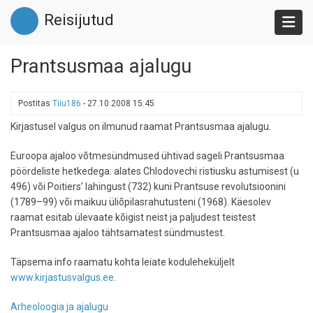
Liigu
Reisijutud
edasi
põhisisu
juurde
Prantsusmaa ajalugu
Postitas
Tiiu186
-
27.10.2008 15:45
Kirjastusel valgus on ilmunud raamat Prantsusmaa ajalugu.
Euroopa ajaloo võtmesündmused ühtivad sageli Prantsusmaa
pöördeliste hetkedega: alates Chlodovechi ristiusku astumisest (u
496) või Poitiers’ lahingust (732) kuni Prantsuse revolutsioonini
(1789–99) või maikuu üliõpilasrahutusteni (1968). Käesolev
raamat esitab ülevaate kõigist neist ja paljudest teistest
Prantsusmaa ajaloo tähtsamatest sündmustest.
Täpsema info raamatu kohta leiate koduleheküljelt
www.kirjastusvalgus.ee
.
Arheoloogia ja ajalugu