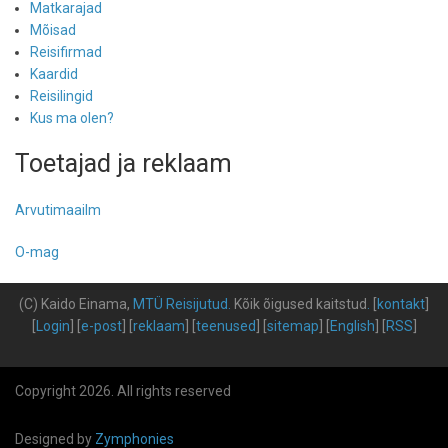
Matkarajad
Mõisad
Reisifirmad
Kaardid
Reisilingid
Kus ma olen?
Toetajad ja reklaam
Arvutimaailm
O-mag
(C) Kaido Einama,
MTÜ Reisijutud
.
Kõik õigused kaitstud
.
[
kontakt
]
[
Login
] [
e-post
] [
reklaam
] [
teenused
] [
sitemap
] [
English
] [
RSS
]
Copyright 2026. All rights reserved
Designed by
Zymphonies