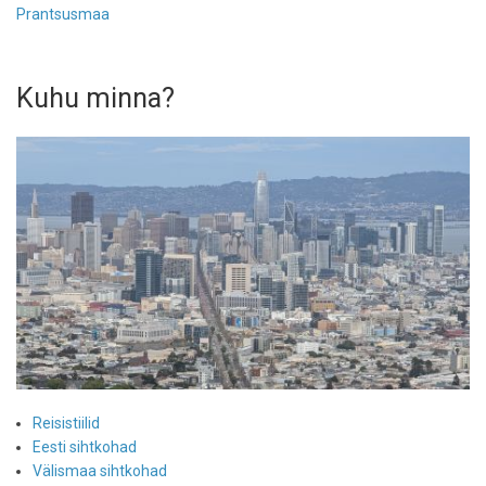
Prantsusmaa
Kuhu minna?
Reisistiilid
Eesti sihtkohad
Välismaa sihtkohad