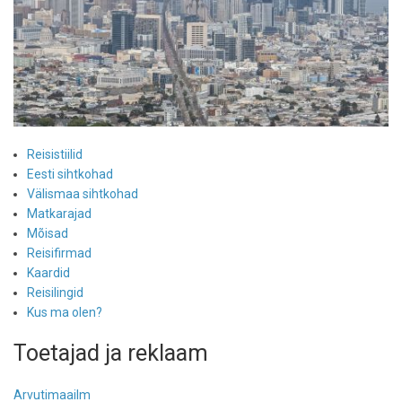
Reisistiilid
Eesti sihtkohad
Välismaa sihtkohad
Matkarajad
Mõisad
Reisifirmad
Kaardid
Reisilingid
Kus ma olen?
Toetajad ja reklaam
Arvutimaailm