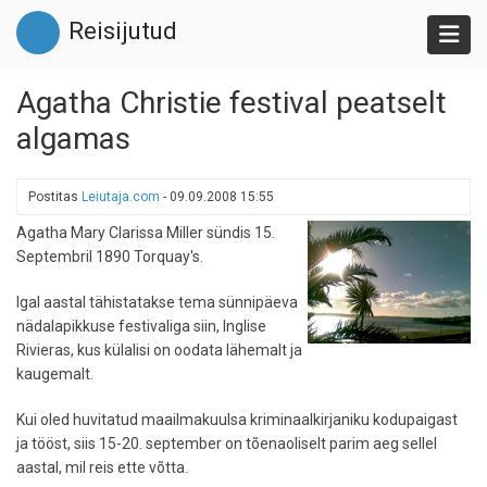
Liigu
Reisijutud
edasi
põhisisu
juurde
Agatha Christie festival peatselt
algamas
Postitas
Leiutaja.com
-
09.09.2008 15:55
Agatha Mary Clarissa Miller sündis 15.
Septembril 1890 Torquay's.
Igal aastal tähistatakse tema sünnipäeva
nädalapikkuse festivaliga siin, Inglise
Rivieras, kus külalisi on oodata lähemalt ja
kaugemalt.
Kui oled huvitatud maailmakuulsa kriminaalkirjaniku kodupaigast
ja tööst, siis 15-20. september on tõenaoliselt parim aeg sellel
aastal, mil reis ette võtta.