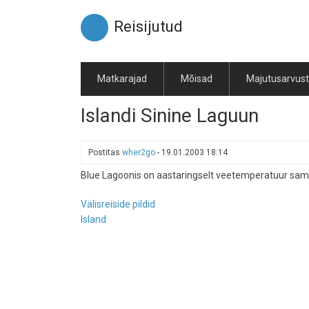
Liigu
edasi
Reisijutud
põhisisu
juurde
Matkarajad
Mõisad
Majutusarvus
Islandi Sinine Laguun
Postitas
wher2go
-
19.01.2003 18:14
Blue Lagoonis on aastaringselt veetemperatuur sama,
Välisreiside pildid
Island