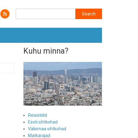
Search
Search
Kuhu minna?
Reisistiilid
Eesti sihtkohad
Välismaa sihtkohad
Matkarajad