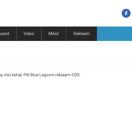
tused
Video
Meist
Reklaam
 mis kehal. Pilt Blue Lagooni reklaam-CDlt.