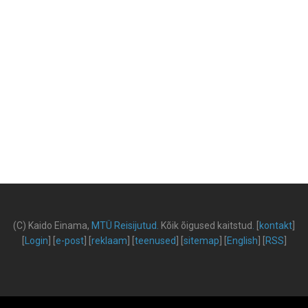
(C) Kaido Einama,
MTÜ Reisijutud
.
Kõik õigused kaitstud
.
[
kontakt
]
[
Login
] [
e-post
] [
reklaam
] [
teenused
] [
sitemap
] [
English
] [
RSS
]