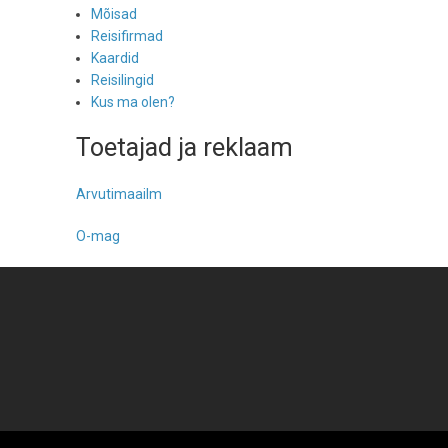
Mõisad
Reisifirmad
Kaardid
Reisilingid
Kus ma olen?
Toetajad ja reklaam
Arvutimaailm
O-mag