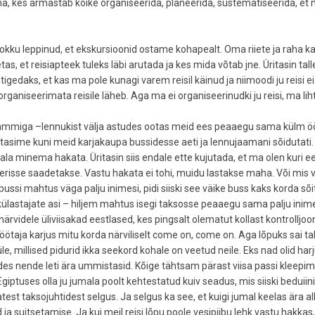
anna, kes armastab kõike organiseerida, planeerida, süstematiseerida, et
 kokku leppinud, et ekskursioonid ostame kohapealt. Oma riiete ja raha k
, et reisiapteek tuleks läbi arutada ja kes mida võtab jne. Üritasin tall
 tigedaks, et kas ma pole kunagi varem reisil käinud ja niimoodi ju reisi ei
i organiseerimata reisile läheb. Aga ma ei organiseerinudki ju reisi, ma lih
rammiga –lennukist välja astudes ootas meid ees peaaegu sama külm öö
ootasime kuni meid karjakaupa bussidesse aeti ja lennujaamani sõidutati.
la minema hakata. Üritasin siis endale ette kujutada, et ma olen kuri ee
erisse saadetakse. Vastu hakata ei tohi, muidu lastakse maha. Või mis 
bussi mahtus väga palju inimesi, pidi siiski see väike buss kaks korda sõ
külastajate asi – hiljem mahtus isegi taksosse peaaegu sama palju inime
id närvidele üliviisakad eestlased, kes pingsalt olematut kollast kontrolljo
litöötaja karjus mitu korda närviliselt come on, come on. Aga lõpuks sai tal
üle, millised pidurid ikka seekord kohale on veetud neile. Eks nad olid ha
es nende leti ära ummistasid. Kõige tähtsam pärast viisa passi kleepimi
Egiptuses olla ju jumala poolt kehtestatud kuiv seadus, mis siiski beduiini
atest taksojuhtidest selgus. Ja selgus ka see, et kuigi jumal keelas ära al
ja suitsetamise. Ja kui meil reisi lõpu poole vesipiibu lehk vastu hakkas,