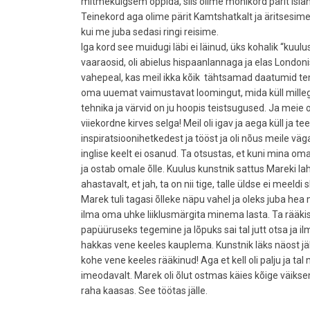
mitmekülgsem õppida, siis olime mõnikord pärit Isla
Teinekord aga olime pärit Kamtshatkalt ja äritsesime 
kui me juba sedasi ringi reisime.
Iga kord see muidugi läbi ei läinud, üks kohalik “kuu
vaaraosid, oli abielus hispaanlannaga ja elas Londonis.
vahepeal, kas meil ikka kõik tähtsamad daatumid tema
oma uuemat vaimustavat loomingut, mida küll millegi
tehnika ja värvid on ju hoopis teistsugused. Ja meie o
viiekordne kirves selga! Meil oli igav ja aega küll ja 
inspiratsioonihetkedest ja tööst ja oli nõus meile v
inglise keelt ei osanud. Ta otsustas, et kuni mina o
ja ostab omale õlle. Kuulus kunstnik sattus Mareki la
ahastavalt, et jah, ta on nii tige, talle üldse ei mee
Marek tuli tagasi õlleke näpu vahel ja oleks juba h
ilma oma uhke liiklusmärgita minema lasta. Ta rääki
papüüruseks tegemine ja lõpuks sai tal jutt otsa ja ilm
hakkas vene keeles kauplema. Kunstnik läks näost jäll
kohe vene keeles rääkinud! Aga et kell oli palju ja tal
imeodavalt. Marek oli õlut ostmas käies kõige väiks
raha kaasas. See töötas jälle.