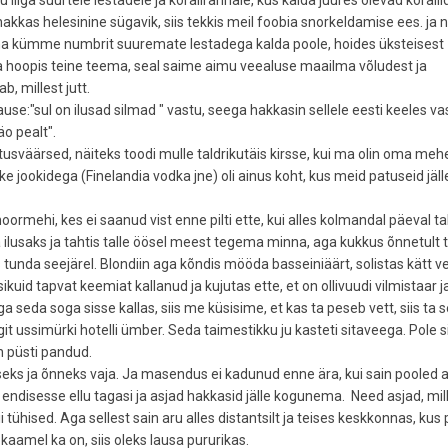
 liiga suurtele lestadele ja korallrannale, kus kalda juures olevad koralli
hakkas helesinine sügavik, siis tekkis meil foobia snorkeldamise ees. ja 
 oma kümme numbrit suuremate lestadega kalda poole, hoides üksteisest
ga hoopis teine teema, seal saime aimu veealuse maailma võludest ja
, millest jutt.
se:"sul on ilusad silmad " vastu, seega hakkasin sellele eesti keeles v
äo pealt".
tusväärsed, näiteks toodi mulle taldrikutäis kirsse, kui ma olin oma meh
e jookidega (Finelandia vodka jne) oli ainus koht, kus meid patuseid jäl
ormehi, kes ei saanud vist enne pilti ette, kui alles kolmandal päeval ta
a ilusaks ja tahtis talle öösel meest tegema minna, aga kukkus õnnetult t
pis tunda seejärel. Blondiin aga kõndis mööda basseiniäärt, solistas kätt v
sikuid tapvat keemiat kallanud ja kujutas ette, et on ollivuudi vilmistaar j
seda soga sisse kallas, siis me küsisime, et kas ta peseb vett, siis ta s
it ussimürki hotelli ümber. Seda taimestikku ju kasteti sitaveega. Pole s
on püsti pandud.
miseks ja õnneks vaja. Ja masendus ei kadunud enne ära, kui sain pooled 
 endisesse ellu tagasi ja asjad hakkasid jälle kogunema. Need asjad, mil
i tühised. Aga sellest sain aru alles distantsilt ja teises keskkonnas, kus 
 kaamel ka on, siis oleks lausa pururikas.