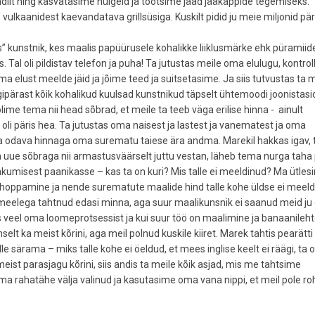
ndilt ning kasvatasime hülgeid ja tootsime jääd jääkappide tegemiseks.
vulkaanidest kaevandatava grillsüsiga. Kuskilt pidid ju meie miljonid pä
lus” kunstnik, kes maalis papüürusele kohalikke liiklusmärke ehk püramiide
 Tal oli pildistav telefon ja puha! Ta jutustas meile oma elulugu, kontroll
 elust meelde jäid ja jõime teed ja suitsetasime. Ja siis tutvustas ta m
pärast kõik kohalikud kuulsad kunstnikud täpselt ühtemoodi joonistasi
lime tema nii head sõbrad, et meile ta teeb väga erilise hinna - ainult
tee oli päris hea. Ta jutustas oma naisest ja lastest ja vanematest ja oma
äga odava hinnaga oma surematu taiese ära andma. Marekil hakkas igav, 
ma uue sõbraga nii armastusväärselt juttu vestan, läheb tema nurga taha
hkumisest paanikasse – kas ta on kuri? Mis talle ei meeldinud? Ma ütlesi
ldi shoppamine ja nende surematute maalide hind talle kohe üldse ei meeld
ea meelega tahtnud edasi minna, aga suur maalikunsnik ei saanud meid ju
s veel oma loomeprotsessist ja kui suur töö on maalimine ja banaanileh
selt ka meist kõrini, aga meil polnud kuskile kiiret. Marek tahtis pearätti
e särama – miks talle kohe ei öeldud, et mees inglise keelt ei räägi, ta 
 meist parasjagu kõrini, siis andis ta meile kõik asjad, mis me tahtsime
ema rahatähe välja valinud ja kasutasime oma vana nippi, et meil pole 