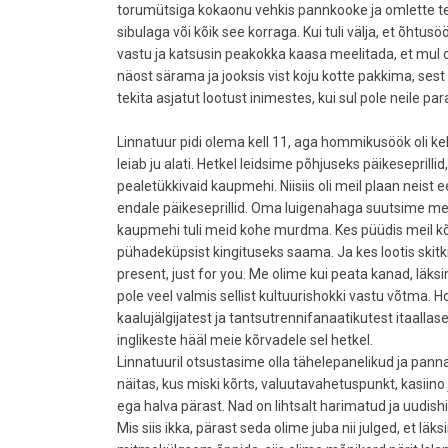
torumütsiga kokaonu vehkis pannkooke ja omlette teha 
sibulaga või kõik see korraga. Kui tuli välja, et õht
vastu ja katsusin peakokka kaasa meelitada, et mul ol
näost särama ja jooksis vist koju kotte pakkima, ses
tekita asjatut lootust inimestes, kui sul pole neile 
Linnatuur pidi olema kell 11, aga hommikusöök oli kel
leiab ju alati. Hetkel leidsime põhjuseks päikesepril
pealetükkivaid kaupmehi. Niisiis oli meil plaan neist 
endale päikeseprillid. Oma luigenahaga suutsime m
kaupmehi tuli meid kohe murdma. Kes püüdis meil kõr
pühadeküpsist kingituseks saama. Ja kes lootis skitk
present, just for you. Me olime kui peata kanad, lä
pole veel valmis sellist kultuurishokki vastu võtma. H
kaalujälgijatest ja tantsutrennifanaatikutest itaallase
inglikeste hääl meie kõrvadele sel hetkel.
Linnatuuril otsustasime olla tähelepanelikud ja pann
näitas, kus miski kõrts, valuutavahetuspunkt, kasii
ega halva pärast. Nad on lihtsalt harimatud ja uudi
Mis siis ikka, pärast seda olime juba nii julged, et lä