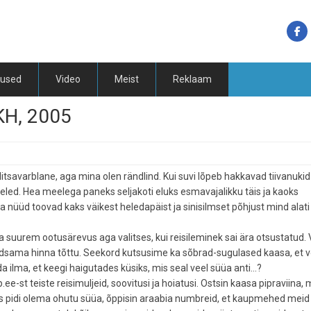
tused
Video
Meist
Reklaam
KH, 2005
itsavarblane, aga mina olen rändlind. Kui suvi lõpeb hakkavad tiivanukid
led. Hea meelega paneks seljakoti eluks esmavajalikku täis ja kaoks
 ja nüüd toovad kaks väikest heledapäist ja sinisilmset põhjust mind alati
a suurem ootusärevus aga valitses, kui reisileminek sai ära otsustatud. V
odsama hinna tõttu. Seekord kutsusime ka sõbrad-sugulased kaasa, et v
 ilma, et keegi haigutades küsiks, mis seal veel süüa anti...?
p.ee-st teiste reisimuljeid, soovitusi ja hoiatusi. Ostsin kaasa pipraviina, m
kus pidi olema ohutu süüa, õppisin araabia numbreid, et kaupmehed meid