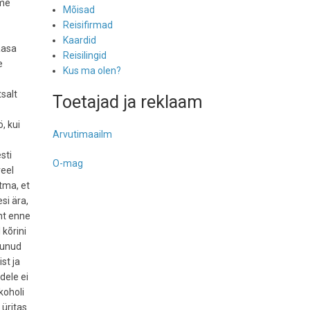
 me
Mõisad
Reisifirmad
Kaardid
aasa
Reisilingid
e
Kus ma olen?
tsalt
Toetajad ja reklaam
, kui
Arvutimaailm
sti
O-mag
veel
itma, et
si ära,
ont enne
 kõrini
rjunud
st ja
dele ei
koholi
 üritas