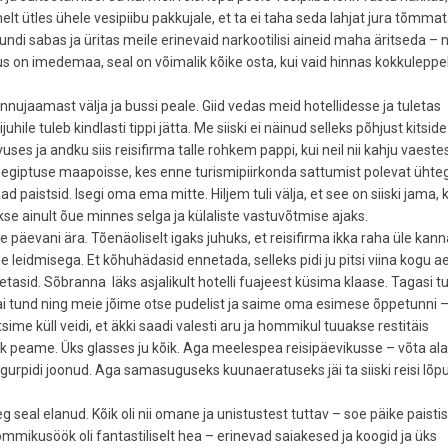
 ütles ühele vesipiibu pakkujale, et ta ei taha seda lahjat jura tõmmat
ol tundi sabas ja üritas meile erinevaid narkootilisi aineid maha äritseda 
us on imedemaa, seal on võimalik kõike osta, kui vaid hinnas kokkuleppe
lennujaamast välja ja bussi peale. Giid vedas meid hotellidesse ja tuletas
ile tuleb kindlasti tippi jätta. Me siiski ei näinud selleks põhjust kitside
vuses ja andku siis reisifirma talle rohkem pappi, kui neil nii kahju vaeste
id egiptuse maapoisse, kes enne turismipiirkonda sattumist polevat ühteg
d paistsid. Isegi oma ema mitte. Hiljem tuli välja, et see on siiski jama,
kse ainult õue minnes selga ja külaliste vastuvõtmise ajaks.
e päevani ära. Tõenäoliselt igaks juhuks, et reisifirma ikka raha üle kan
e leidmisega. Et kõhuhädasid ennetada, selleks pidi ju pitsi viina kogu a
tasid. Sõbranna läks asjalikult hotelli fuajeest küsima klaase. Tagasi tu
ai tund ning meie jõime otse pudelist ja saime oma esimese õppetunni –
tsime küll veidi, et äkki saadi valesti aru ja hommikul tuuakse restitäis
ik peame. Üks glasses ju kõik. Aga meelespea reisipäevikusse – võta ala
gurpidi joonud. Aga samasuguseks kuunaeratuseks jäi ta siiski reisi lõpun
g seal elanud. Kõik oli nii omane ja unistustest tuttav – soe päike paisti
 Hommikusöök oli fantastiliselt hea – erinevad saiakesed ja koogid ja üks