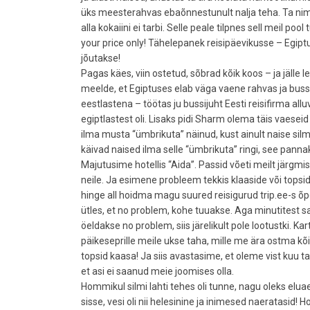
üks meesterahvas ebaõnnestunult nalja teha. Ta nimelt
alla kokaiini ei tarbi. Selle peale tilpnes sell meil po
your price only! Tähelepanek reisipäevikusse – Egipt
jõutakse!
Pagas käes, viin ostetud, sõbrad kõik koos – ja jälle 
meelde, et Egiptuses elab väga vaene rahvas ja bussijuh
eestlastena – töötas ju bussijuht Eesti reisifirma allu
egiptlastest oli. Lisaks pidi Sharm olema täis vaese
ilma musta “ümbrikuta” näinud, kust ainult naise silma
käivad naised ilma selle “ümbrikuta” ringi, see panna
Majutusime hotellis “Aida”. Passid võeti meilt järgmis
neile. Ja esimene probleem tekkis klaaside või topsid
hinge all hoidma magu suured reisigurud trip.ee-s õpe
ütles, et no problem, kohe tuuakse. Aga minutitest s
öeldakse no problem, siis järelikult pole lootustki. Kar
päikeseprille meile ukse taha, mille me ära ostma kõ
topsid kaasa! Ja siis avastasime, et oleme vist kuu ta
et asi ei saanud meie joomises olla.
Hommikul silmi lahti tehes oli tunne, nagu oleks eluae
sisse, vesi oli nii helesinine ja inimesed naeratasid!