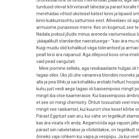
Snorkeldamine oli olnud meil kindlalt plaanis, aga tänu
tundusid olevat kõrvetavalt lähedal ja pärast koralle 
merehädas võtsid üksteisel kätest kinni ja liipasid
kinni kukkumisohtu sattumise eest. Allveelaev oli a
armusime punasesse merre. Kes on kogenud, see teab
Nädala jooksul jõudis minus areneda vastumeelsus lau
jääajalikult standardse naeratusega– "kao ära mu n
Kuigi muidu olid kohalikud väga tolerantsed ja armas
pealt kirsi ära näpanud. Aga öllepood koos oma imelik
vaid pead vangutati.
Meie joomine selleks, aga reisikaaslaste hulgas oli no
tagasi olles. Üks jõi ühe vananeva blondiini nooreks j
alla ja pea lõhki ja sai kohalikku arstiabi hellust hoo
kuhu just veidi aega tagasi oli basseinipoiss mingit pi
mingit iba otse kaamerasse. Kui basseinipoiss ämbriga 
et see on mingi chemistry. Õhtuti tossustati veel ming
mingit vee raiskamist, kui kuurort otse keset kõrbe 
Pärast Egiptust sain aru, kui vähe on tegelikult ela
kas ära visata või anda. Aegamööda aga vajusin jälle
pärast siin rabeletakse ja võideldakse, on tegelikult ni
õnneks vaja rohkem kui vaipa ja vesipiipu. Ja kui veel