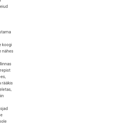
d
neiud
astama
e koogi
le nähes
llinnas
repist
ees,
a rääkis
eletas,
iin
asjad
le
pole