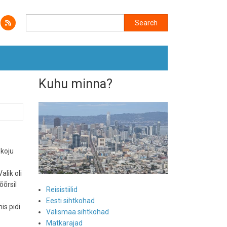
Search
Search
Kuhu minna?
 koju
alik oli
õõrsil
Reisistiilid
Eesti sihtkohad
is pidi
Välismaa sihtkohad
Matkarajad