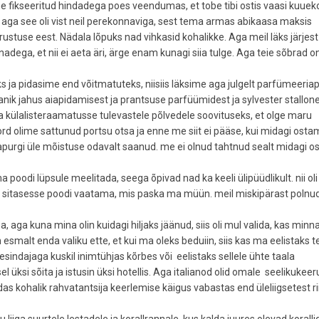
me fikseeritud hindadega poes veendumas, et tobe tibi ostis vaasi kuue
:( aga see oli vist neil perekonnaviga, sest tema armas abikaasa maksis
stuse eest. Nädala lõpuks nad vihkasid kohalikke. Aga meil läks järjest
adega, et nii ei aeta äri, ärge enam kunagi siia tulge. Aga teie sõbrad on
ja pidasime end võitmatuteks, niisiis läksime aga julgelt parfümeeria
ik jahus aiapidamisest ja prantsuse parfüümidest ja sylvester stallone
ina külalisteraamatusse tulevastele põlvedele soovituseks, et olge maru
kord olime sattunud portsu otsa ja enne me siit ei pääse, kui midagi osta
napurgi üle mõistuse odavalt saanud. me ei olnud tahtnud sealt midagi os
a poodi lüpsule meelitada, seega õpivad nad ka keeli ülipüüdlikult. nii oli
u sitasesse poodi vaatama, mis paska ma müün. meil miskipärast polnu
, aga kuna mina olin kuidagi hiljaks jäänud, siis oli mul valida, kas minn
n esmalt enda valiku ette, et kui ma oleks beduiin, siis kas ma eelistaks 
sindajaga kuskil inimtühjas kõrbes või eelistaks sellele ühte taala
l üksi sõita ja istusin üksi hotellis. Aga italianod olid omale seelikukeer
kuidas kohalik rahvatantsija keerlemise käigus vabastas end üleliigsetest ri