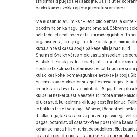
sinisilmseid pügada ei saaks jne. Ja siis ütles sõbr
peaks kamba kokku ajama ja reisi läbi arutama.
Ma ei saanud aru, miks? Piletid olid olemas ja olime
pakkimine on ka nagu igaühe oma asi. Sõbranna seletas
seletada, et sealt saab osta, kui midagi juhtub. Ta sai
organiseerita, ta ei julge teistele öeldagi, et niimood
kutsusin teisi kaasa sooja päikese alla ja nad tulid.
Sharm el Sheikh võttis meid vastu sisseelamisprog
Eestiski. Lennuk peatus keset platsi ja seal me siis 
Hoolimata külmast ootamisest ei tohtinud me sinna ja
kulak, kes kohe loomavagunisse aetakse ja sooja Sib
hullem - saadetakse lennukiga Eestisse tagasi. Kuigi 
lennukitäis rahvast ära sõidutada. Algajate egiptuse
kui sellel hetkel bussi. Vaestele tollitöötajatele käis
ei ületanud, kui eelmine oli luugi eest ära läinud. Tol
ja hakkas teise töötajaga lõõpima, tõenäoliselt selle 
itaallastega, kes käratseva parvena passidega vehkid
pagasi ootamist, oli osta tax-free poest viina kaasa. 
kehtinud, nagu hiljem turistide pudelitest õlut kaaniv
ja alasti naised, unustas ta ära keelata narkootikumid 