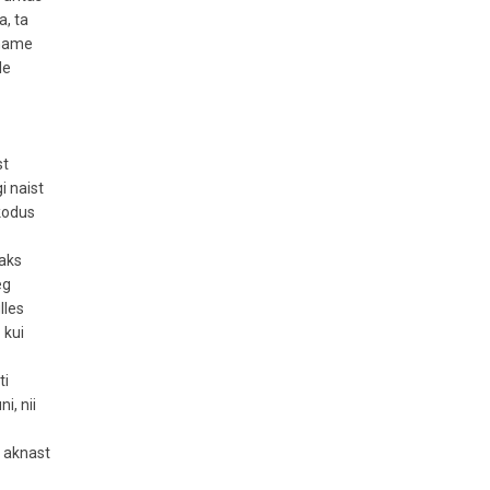
a, ta
– name
le
st
i naist
 kodus
naks
eg
lles
 kui
ti
i, nii
s aknast