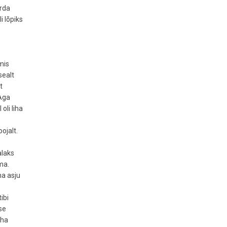
orda
i lõpiks
s
mis
sealt
t
.Aga
oli liha
ojalt.
alaks
ma.
ma asju
ibi
se
aha