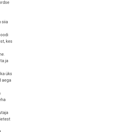
kordse
 siia
poodi
st, kes
me.
ta ja
 ka üks
d aega
a
teha
utaja
ietest