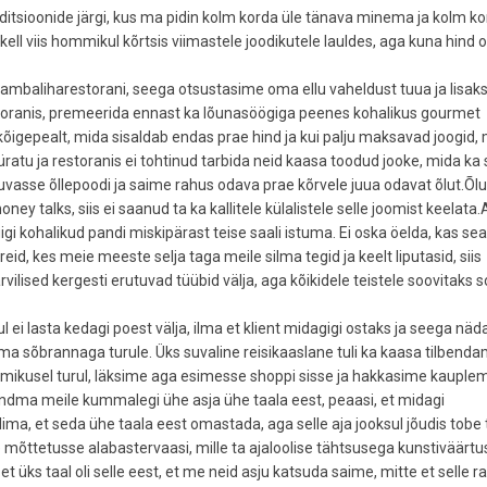
ditsioonide järgi, kus ma pidin kolm korda üle tänava minema ja kolm k
ell viis hommikul kõrtsis viimastele joodikutele lauldes, aga kuna hind ol
 lambaliharestorani, seega otsustasime oma ellu vaheldust tuua ja lisak
storanis, premeerida ennast ka lõunasöögiga peenes kohalikus gourmet
e kõigepealt, mida sisaldab endas prae hind ja kui palju maksavad joogid, 
üratu ja restoranis ei tohtinud tarbida neid kaasa toodud jooke, mida ka 
asuvasse õllepoodi ja saime rahus odava prae kõrvele juua odavat õlut.Õlu
ey talks, siis ei saanud ta ka kallitele külalistele selle joomist keelata
 kohalikud pandi miskipärast teise saali istuma. Ei oska öelda, kas seal 
id, kes meie meeste selja taga meile silma tegid ja keelt liputasid, siis
vilised kergesti erutuvad tüübid välja, aga kõikidele teistele soovitaks so
i lasta kedagi poest välja, ilma et klient midagigi ostaks ja seega näd
llima sõbrannaga turule. Üks suvaline reisikaaslane tuli ka kaasa tilbenda
mikusel turul, läksime aga esimesse shoppi sisse ja hakkasime kauple
dma meile kummalegi ühe asja ühe taala eest, peaasi, et midagi
ima, et seda ühe taala eest omastada, aga selle aja jooksul jõudis tobe t
 mõttetusse alabastervaasi, mille ta ajaloolise tähtsusega kunstiväärtu
 et üks taal oli selle eest, et me neid asju katsuda saime, mitte et selle r