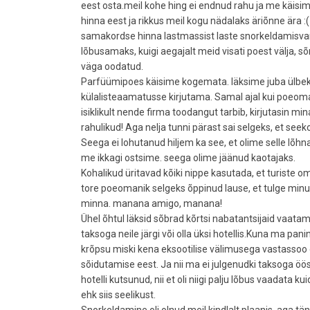
eest osta.meil kohe hing ei endnud rahu ja me käisi
hinna eest ja rikkus meil kogu nädalaks äriõnne ära 
samakordse hinna lastmassist laste snorkeldamisvaru
lõbusamaks, kuigi aegajalt meid visati poest välja, sõn
väga oodatud.
Parfüümipoes käisime kogemata. läksime juba ülbeks 
külalisteaamatusse kirjutama. Samal ajal kui poeoman
isiklikult nende firma toodangut tarbib, kirjutasin m
rahulikud! Aga nelja tunni pärast sai selgeks, et see
Seega ei lohutanud hiljem ka see, et olime selle lõh
me ikkagi ostsime. seega olime jäänud kaotajaks.
Kohalikud üritavad kõiki nippe kasutada, et turiste om
tore poeomanik selgeks õppinud lause, et tulge min
minna. manana amigo, manana!
Ühel õhtul läksid sõbrad kõrtsi nabatantsijaid vaatama
taksoga neile järgi või olla üksi hotellis.Kuna ma pani
krõpsu miski kena eksootilise välimusega vastassoo e
sõidutamise eest. Ja nii ma ei julgenudki taksoga ööse
hotelli kutsunud, nii et oli niigi palju lõbus vaadata 
ehk siis seelikust.