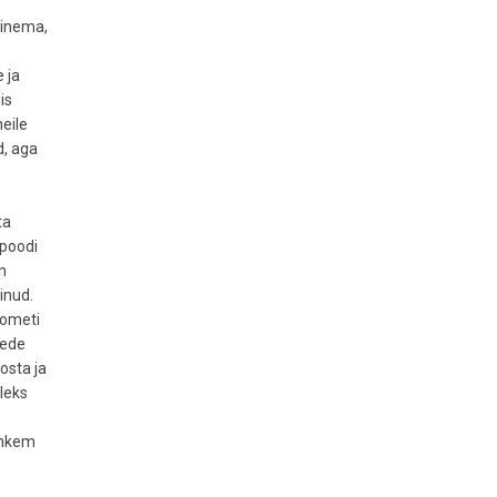
rinema,
 ja
is
eile
d, aga
ta
 poodi
n
inud.
 ometi
tede
 osta ja
oleks
rohkem