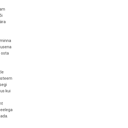
nam
õi
 ära
a minna
udusena
g osta
tle
süsteem
segi
dus kui
ht
meelega
dada.