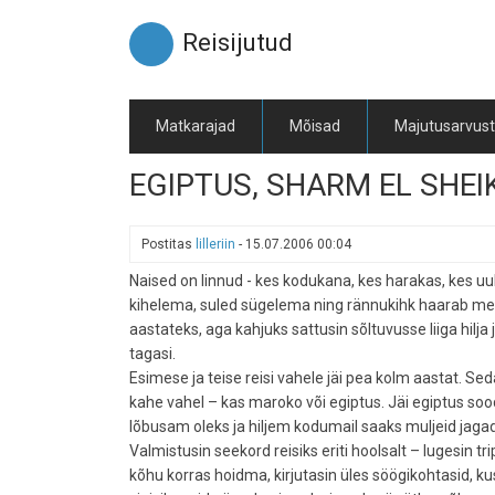
Liigu
edasi
Reisijutud
põhisisu
juurde
Matkarajad
Mõisad
Majutusarvus
EGIPTUS, SHARM EL SHEI
Postitas
lilleriin
-
15.07.2006 00:04
Naised on linnud - kes kodukana, kes harakas, kes uul
kihelema, suled sügelema ning rännukihk haarab mee
aastateks, aga kahjuks sattusin sõltuvusse liiga hilja
tagasi.
Esimese ja teise reisi vahele jäi pea kolm aastat. Sed
kahe vahel – kas maroko või egiptus. Jäi egiptus so
lõbusam oleks ja hiljem kodumail saaks muljeid jagada
Valmistusin seekord reisiks eriti hoolsalt – lugesin tri
kõhu korras hoidma, kirjutasin üles söögikohtasid, 