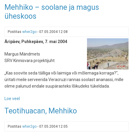
MÜÜDUD!
Mehhiko – soolane ja magus
Soodusmajutus
üheskoos
Mehhikos
Postitas
wher2go
-
07.05.2004 12:08
Äripäev, Puhkepäev, 7. mai 2004
Margus Mändmets
SRV Kinnisvara projektijuht
„Kas soovite seda tšilliga või laimiga või mõlemaga korraga?“,
üritati meile serveerida Veracruzi rannas soolast ananassi, mille
olime palunud endale suupärasteks lõikudeks tükeldada.
Loe veel
-
Mehhiko
Teotihuacan, Mehhiko
–
soolane
ja
Postitas
wher2go
-
07.05.2004 12:05
magus