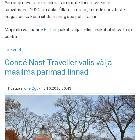
Siin ongi ülevaade maailma suurimate turismiveebide
soovitustest 2024. aastaks. Üllatus-üllatus, ühtede soovituste
hulgas on ka Eesti sihtkoht ning see pole Tallinn.
Majandusväljaanne
Forbes
pakub välja sellise esikohal oleva lõpp-
punkti:
Loe veel
-
Eksperdid
Condé Nast Traveller valis välja
ei
maailma parimad linnad
saa
ju
eksida:
Postitas
wher2go
-
13.10.2020 00:43
need
on
enimsoovitatud
sihtkohad
2024.
aastal