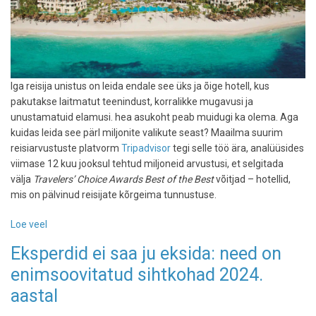
Iga reisija unistus on leida endale see üks ja õige hotell, kus
pakutakse laitmatut teenindust, korralikke mugavusi ja
unustamatuid elamusi. hea asukoht peab muidugi ka olema. Aga
kuidas leida see pärl miljonite valikute seast? Maailma suurim
reisiarvustuste platvorm
Tripadvisor
tegi selle töö ära, analüüsides
viimase 12 kuu jooksul tehtud miljoneid arvustusi, et selgitada
välja
Travelers’ Choice Awards Best of the Best
võitjad – hotellid,
mis on pälvinud reisijate kõrgeima tunnustuse.
Loe veel
-
Reisijad
Eksperdid ei saa ju eksida: need on
otsustasid:
enimsoovitatud sihtkohad 2024.
need
on
aastal
maailma