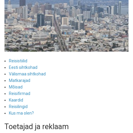
Reisistiilid
Eesti sihtkohad
Välismaa sihtkohad
Matkarajad
Mõisad
Reisifirmad
Kaardid
Reisilingid
Kus ma olen?
Toetajad ja reklaam