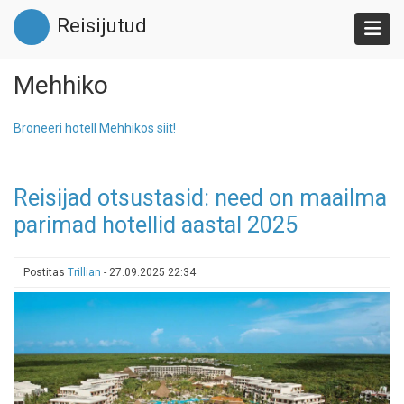
Liigu
Reisijutud
edasi
põhisisu
juurde
Mehhiko
Broneeri hotell Mehhikos siit!
Reisijad otsustasid: need on maailma
parimad hotellid aastal 2025
Postitas
Trillian
-
27.09.2025 22:34