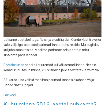
Jätkame edetabelitega. Reisi- ja elustiiliajakiri Condé Nast traveller
valis välja iga-aastased parimad linnad, kuhu reisida. Muidugi siis,
kui juba saab reisida. Maailma parimate sekka sattus mitu
sihtkohta päris lähedal.
Edetabelissse
pandi nii suuremad kui väiksemad linnad. Need n
kohad, kuhu tasub minna, kui reisimine jälle soovitatav ja võimalik.
33. korda juba valisid maailma parimad linnad sihkohana välja
Condé Nasti lugejad.
Loe veel
-
Condé
Kuhu minna 2016. aastal puhkama?