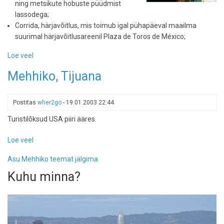
ning metsikute hobuste püüdmist
lassodega;
Corrida, härjavõitlus, mis toimub igal pühapäeval maailma
suurimal härjavõitlusareenil Plaza de Toros de México;
Loe veel
-
Omapead
Mehhiko, Tijuana
Mehhikos
Postitas
wher2go
-
19.01.2003 22:44
Turistilõksud USA piiri ääres.
Loe veel
-
Mehhiko,
Asu Mehhiko teemat jälgima
Tijuana
Kuhu minna?