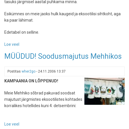
tasuks järgmisel aastal puhkama minna.
Esikümnes on meie jaoks hulk kaugeid ja eksootilisi sihtkoht, aga
ka paar lähimat.
Edetabel on selline.
Loe veel
-
Kuhu
MÜÜDUD! Soodusmajutus Mehhikos
minna
2016.
aastal
Postitas
wher2go
-
24.11.2006 13:37
puhkama?
KAMPAANIA ON LÕPPENUD!
Tripadvisori
TOP
Meie Mehhiko sõbrad pakuvad soodsat
10
majutust järgmistes eksootilistes kohtades
korralikes hotellides kuni 4. detsembrini:
Loe veel
-