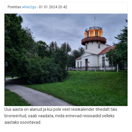
parimad
hotellid
Postitas
wher2go
-
01.01.2024 20:42
aastal
2025
Uus aasta on alanud ja kui pole veel reisikalender tihedalt täis
broneeritud, saab vaadata, mida erinevad reisisaidid selleks
aastaks soovitavad.