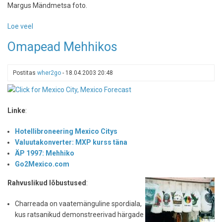
Margus Mändmetsa foto.
üheskoos
Loe veel
-
Teotihuacan,
Omapead Mehhikos
Mehhiko
Postitas
wher2go
-
18.04.2003 20:48
Linke
:
Hotellibroneering Mexico Citys
Valuutakonverter: MXP kurss täna
ÄP 1997: Mehhiko
Go2Mexico.com
Rahvuslikud lõbustused
:
Charreada on vaatemänguline spordiala,
kus ratsanikud demonstreerivad härgade