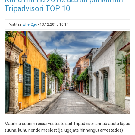
Nast
Tripadvisori TOP 10
Traveller
valis
välja
Postitas
wher2go
-
13.12.2015 16:14
maailma
parimad
linnad
Maailma suurim reisiarvustuste sait Tripadvisor annab aasta lõpus
suuna, kuhu nende meelest (ja lugejate hinnangut arvestades)