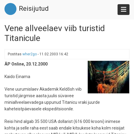
Liigu
Reisijutud
edasi
põhisisu
juurde
Vene allveelaev viib turistid
Titanicule
Postitas
wher2go
-
11.02.2003 16:42
ÄP Online, 20.12.2000
Kaido Einama
Vene uurumislaev Akademik Keldõsh viib
turistid järgmise aasta juulis süvavee
miniallveelaevadega uppunud Titanicu vraki juurde
kaheteistpäevasele ekspeditsioonile.
Reisi hind algab 35 500 USA dollarist (616 000 krooni) inimese
kohta ja selle raha eest saab endale kitsukese koha kolm reisijat