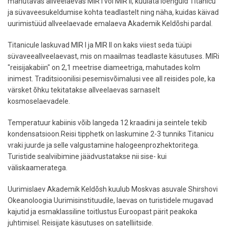
mahutavas allveelaevas MIR I või MIR II, kuulata loenguid Titanicu
ja süvaveesukeldumise kohta teadlastelt ning näha, kuidas käivad
uurimistüüd allveelaevade emalaeva Akademik Keldõshi pardal.
Titanicule laskuvad MIR I ja MIR II on kaks viiest seda tüüpi
süvaveeallveelaevast, mis on maailmas teadlaste käsutuses. MIRi
"reisijakabiin" on 2,1 meetrise diameetriga, mahutades kolm
inimest. Traditsioonilisi pesemisvõimalusi vee all reisides pole, ka
värsket õhku tekitatakse allveelaevas sarnaselt
kosmoselaevadele.
Temperatuur kabiinis võib langeda 12 kraadini ja seintele tekib
kondensatsioon.Reisi tipphetk on laskumine 2-3 tunniks Titanicu
vraki juurde ja selle valgustamine halogeenprozhektoritega.
Turistide sealviibimine jäädvustatakse nii sise- kui
väliskaameratega.
Uurimislaev Akademik Keldõsh kuulub Moskvas asuvale Shirshovi
Okeanoloogia Uurimisinstituudile, laevas on turistidele mugavad
kajutid ja esmaklassiline toitlustus Euroopast pärit peakoka
juhtimisel. Reisijate käsutuses on satelliitside.