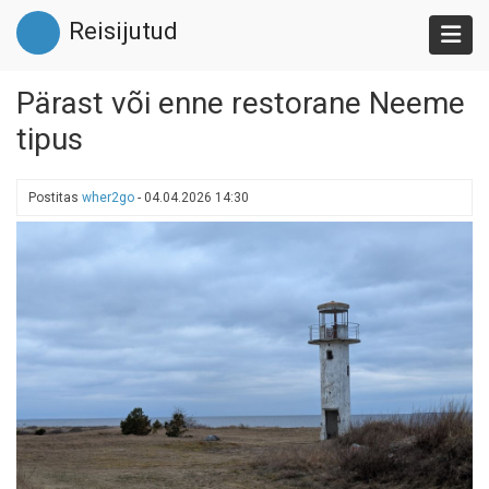
Liigu
Reisijutud
edasi
põhisisu
juurde
Pärast või enne restorane Neeme
tipus
Postitas
wher2go
-
04.04.2026 14:30