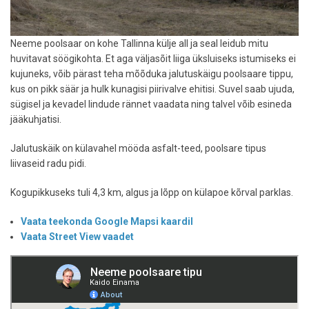
Neeme poolsaar on kohe Tallinna külje all ja seal leidub mitu
huvitavat söögikohta. Et aga väljasõit liiga üksluiseks istumiseks ei
kujuneks, võib pärast teha mõõduka jalutuskäigu poolsaare tippu,
kus on pikk säär ja hulk kunagisi piirivalve ehitisi. Suvel saab ujuda,
sügisel ja kevadel lindude rännet vaadata ning talvel võib esineda
jääkuhjatisi.
Jalutuskäik on külavahel mööda asfalt-teed, poolsare tipus
liivaseid radu pidi.
Kogupikkuseks tuli 4,3 km, algus ja lõpp on külapoe kõrval parklas.
Vaata teekonda Google Mapsi kaardil
Vaata Street View vaadet