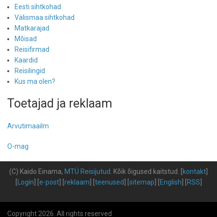
Eesti sihtkohad
Välismaa sihtkohad
Matkarajad
Mõisad
Reisifirmad
Kaardid
Reisilingid
Kus ma olen?
Toetajad ja reklaam
Arvutimaailm
O-mag
(C) Kaido Einama,
MTÜ Reisijutud
.
Kõik õigused kaitstud
.
[
kontakt
]
[
Login
] [
e-post
] [
reklaam
] [
teenused
] [
sitemap
] [
English
] [
RSS
]
Copyright 2026. All rights reserved