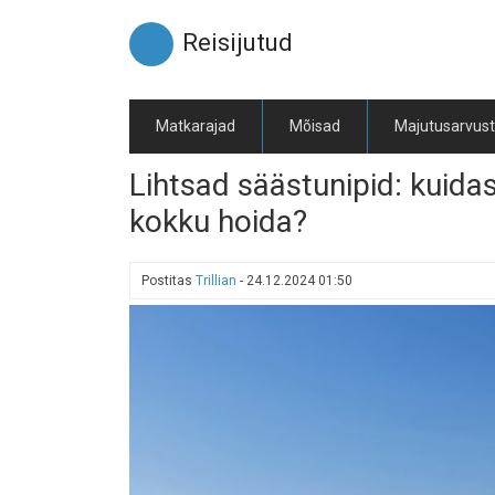
Liigu
edasi
Reisijutud
põhisisu
juurde
Matkarajad
Mõisad
Majutusarvus
Lihtsad säästunipid: kuidas
kokku hoida?
Postitas
Trillian
-
24.12.2024 01:50