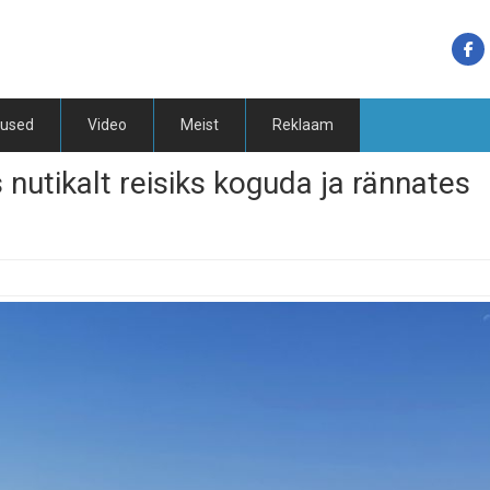
tused
Video
Meist
Reklaam
 nutikalt reisiks koguda ja rännates