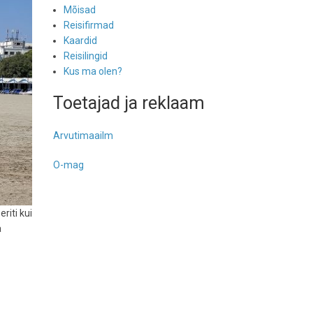
Mõisad
Reisifirmad
Kaardid
Reisilingid
Kus ma olen?
Toetajad ja reklaam
Arvutimaailm
O-mag
riti kui
a