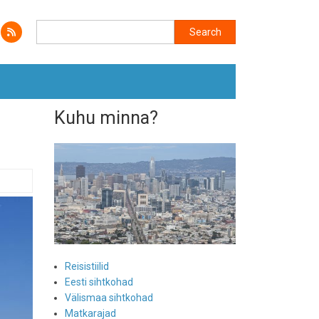
Search
Search
Kuhu minna?
Reisistiilid
Eesti sihtkohad
Välismaa sihtkohad
Matkarajad