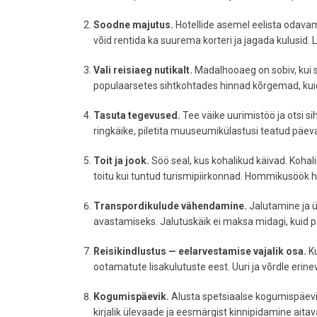
Soodne majutus.
Hotellide asemel eelista odavam
võid rentida ka suurema korteri ja jagada kulusid.
Vali reisiaeg nutikalt.
Madalhooaeg on sobiv, kui so
populaarsetes sihtkohtades hinnad kõrgemad, kuid
Tasuta tegevused.
Tee väike uurimistöö ja otsi s
ringkäike, piletita muuseumikülastusi teatud päev
Toit ja jook.
Söö seal, kus kohalikud käivad. Kohal
toitu kui tuntud turismipiirkonnad. Hommikusöök ho
Transpordikulude vähendamine.
Jalutamine ja ü
avastamiseks. Jalutuskäik ei maksa midagi, kuid p
Reisikindlustus — eelarvestamise vajalik osa.
Ku
ootamatute lisakulutuste eest. Uuri ja võrdle erine
Kogumispäevik.
Alusta spetsiaalse kogumispäevik
kirjalik ülevaade ja eesmärgist kinnipidamine aitav