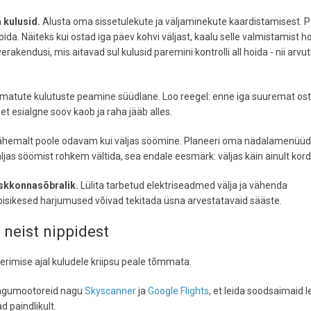
 kulusid.
Alusta oma sissetulekute ja väljaminekute kaardistamisest. 
oida. Näiteks kui ostad iga päev kohvi väljast, kaalu selle valmistamist h
kendusi, mis aitavad sul kulusid paremini kontrolli all hoida - nii arvuti
amatute kulutuste peamine süüdlane. Loo reegel: enne iga suuremat os
et esialgne soov kaob ja raha jääb alles.
 vähemalt poole odavam kui väljas söömine. Planeeri oma nädalamenüüd
jas söömist rohkem vältida, sea endale eesmärk: väljas käin ainult kord
eskkonnasõbralik.
Lülita tarbetud elektriseadmed välja ja vähenda
pisikesed harjumused võivad tekitada üsna arvestatavaid sääste.
 neist nippidest
eerimise ajal kuludele kriipsu peale tõmmata.
ingumootoreid nagu
Skyscanner
ja
Google Flights
, et leida soodsaimaid l
d paindlikult.