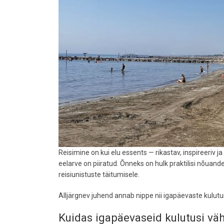
Reisimine on kui elu essents — rikastav, inspireeriv j
eelarve on piiratud. Õnneks on hulk praktilisi nõuan
reisiunistuste täitumisele.
Alljärgnev juhend annab nippe nii igapäevaste kulutu
Kuidas igapäevaseid kulutusi v