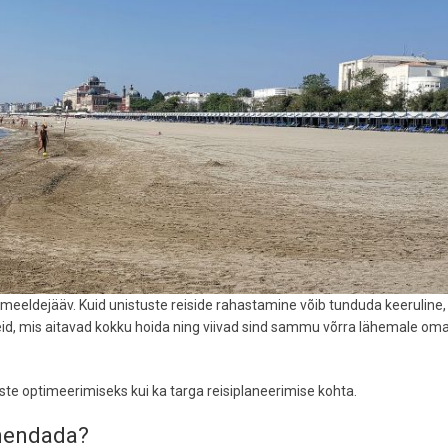
a meeldejääv. Kuid unistuste reiside rahastamine võib tunduda keeruline, e
deid, mis aitavad kokku hoida ning viivad sind sammu võrra lähemale om
ste optimeerimiseks kui ka targa reisiplaneerimise kohta.
ähendada?