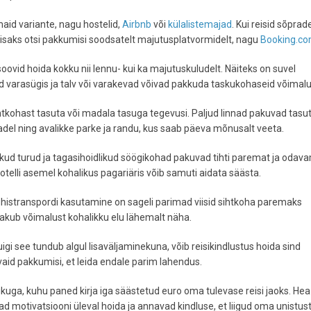
aid variante, nagu hostelid,
Airbnb
või
külalistemajad
. Kui reisid sõprad
 Lisaks otsi pakkumisi soodsatelt majutusplatvormidelt, nagu
Booking.c
ovid hoida kokku nii lennu- kui ka majutuskuludelt. Näiteks on suvel
 varasügis ja talv või varakevad võivad pakkuda taskukohaseid võimalu
ihtkohast tasuta või madala tasuga tegevusi. Paljud linnad pakuvad tasu
adel ning avalikke parke ja randu, kus saab päeva mõnusalt veeta.
ikud turud ja tagasihoidlikud söögikohad pakuvad tihti paremat ja odav
telli asemel kohalikus pagariäris võib samuti aidata säästa.
histranspordi kasutamine on sageli parimad viisid sihtkoha paremaks
akub võimalust kohalikku elu lähemalt näha.
igi see tundub algul lisaväljaminekuna, võib reisikindlustus hoida sind
vaid pakkumisi, et leida endale parim lahendus.
uga, kuhu paned kirja iga säästetud euro oma tulevase reisi jaoks. Hea
ad motivatsiooni üleval hoida ja annavad kindluse, et liigud oma unistus