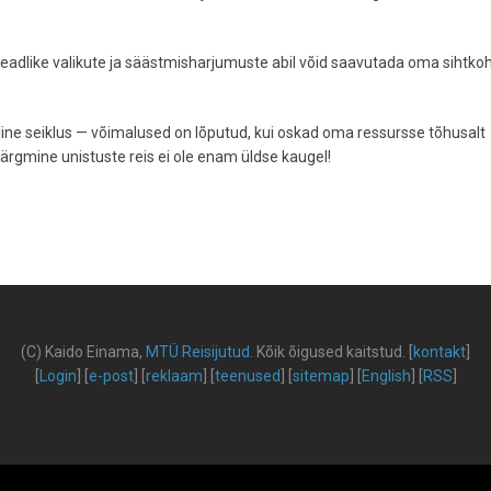
teadlike valikute ja säästmisharjumuste abil võid saavutada oma sihtko
line seiklus — võimalused on lõputud, kui oskad oma ressursse tõhusalt
rgmine unistuste reis ei ole enam üldse kaugel!
(C) Kaido Einama,
MTÜ Reisijutud
.
Kõik õigused kaitstud
.
[
kontakt
]
[
Login
] [
e-post
] [
reklaam
] [
teenused
] [
sitemap
] [
English
] [
RSS
]