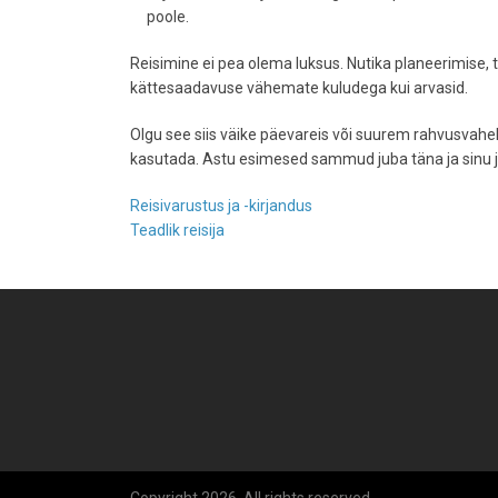
poole.
Reisimine ei pea olema luksus. Nutika planeerimise, 
kättesaadavuse vähemate kuludega kui arvasid.
Olgu see siis väike päevareis või suurem rahvusvahe
kasutada. Astu esimesed sammud juba täna ja sinu jä
Reisivarustus ja -kirjandus
Teadlik reisija
Copyright 2026. All rights reserved