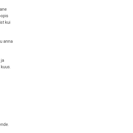
Pane
oopis
st kui
tu anna
 ja
 kuus.
ende.