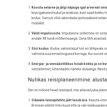
Koosta eelarve ja jälgi näpuga igal arvereal oma
kirja igakuised kulud ja analüüsi, kust saad kokku h
kodus. Samuti võid rakendada spetsiaalseid eelarvera
mobiilist.
Väldi impulssoste.
Impulsiivne ostlemine on oot
endale 48 tundi mõtlemisaega. Üsna tihti avastad, 
Söö kodus.
Kodus valmistatud toit on tihtipeale
valmista suuremad kogused korraga. Kui soovid väl
Energia- ja veesäästlikkus hoiab kokku ja on k
veetarbimist, lühendades näiteks dušiaega. Need 
Nutikas reisiplaneerimine: alusta
Siin on mõned head reisinipid, mis aitavad juba plan
Odavate lennupiletite jaht tasub ära.
Kasuta ots
Broneeri piletid mitu kuud ette ja vali reisikuupäeva