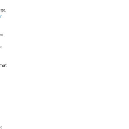
ega,
om
.
si.
ta
amat
te