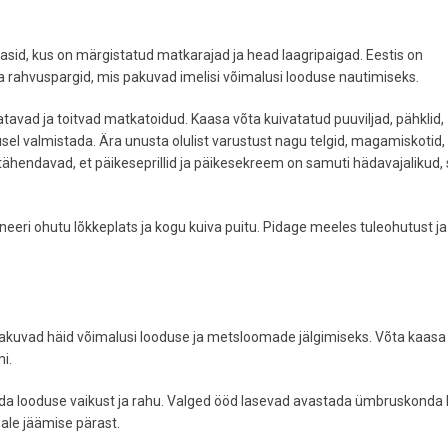
alasid, kus on märgistatud matkarajad ja head laagripaigad. Eestis on
rahvuspargid, mis pakuvad imelisi võimalusi looduse nautimiseks.
atavad ja toitvad matkatoidud. Kaasa võta kuivatatud puuviljad, pähklid,
musel valmistada. Ära unusta olulist varustust nagu telgid, magamiskotid,
ähendavad, et päikeseprillid ja päikesekreem on samuti hädavajalikud,
eeri ohutu lõkkeplats ja kogu kuiva puitu. Pidage meeles tuleohutust ja
akuvad häid võimalusi looduse ja metsloomade jälgimiseks. Võta kaasa
i.
geda looduse vaikust ja rahu. Valged ööd lasevad avastada ümbruskonda
ale jäämise pärast.