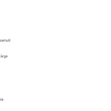
 samuti
 ärge
 ka