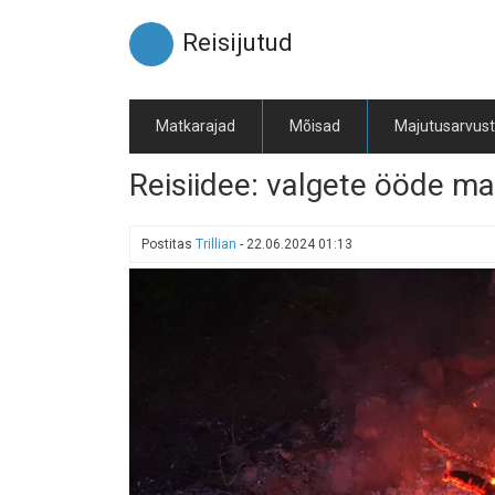
Liigu
edasi
Reisijutud
põhisisu
juurde
Matkarajad
Mõisad
Majutusarvus
Reisiidee: valgete ööde m
Postitas
Trillian
-
22.06.2024 01:13