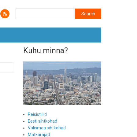
Search
Search
Kuhu minna?
Reisistiilid
Eesti sihtkohad
Välismaa sihtkohad
Matkarajad