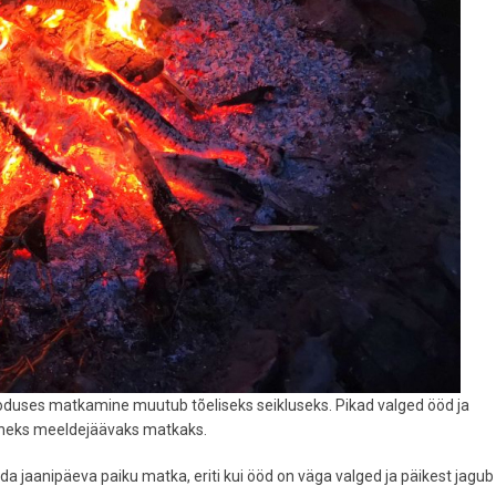
oduses matkamine muutub tõeliseks seikluseks. Pikad valged ööd ja
 üheks meeldejäävaks matkaks.
a jaanipäeva paiku matka, eriti kui ööd on väga valged ja päikest jagub 