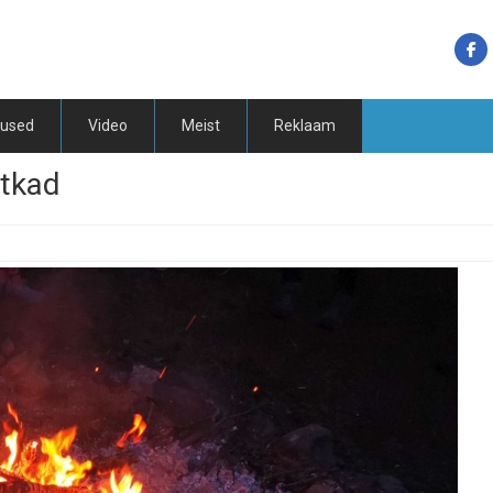
tused
Video
Meist
Reklaam
atkad