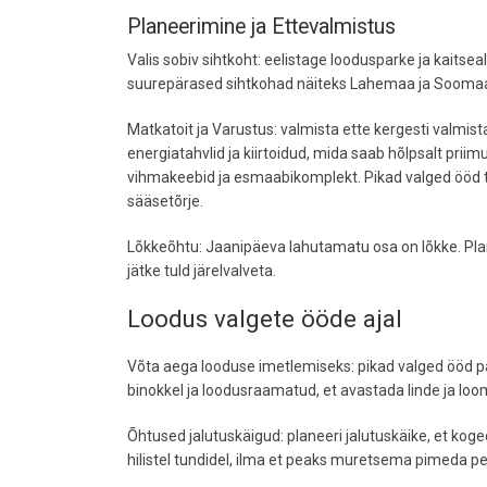
Planeerimine ja Ettevalmistus
Valis sobiv sihtkoht: eelistage loodusparke ja kaitse
suurepärased sihtkohad näiteks Lahemaa ja Soomaa 
Matkatoit ja Varustus: valmista ette kergesti valmist
energiatahvlid ja kiirtoidud, mida saab hõlpsalt prii
vihmakeebid ja esmaabikomplekt. Pikad valged ööd t
sääsetõrje.
Lõkkeõhtu: Jaanipäeva lahutamatu osa on lõkke. Plan
jätke tuld järelvalveta.
Loodus valgete ööde ajal
Võta aega looduse imetlemiseks: pikad valged ööd p
binokkel ja loodusraamatud, et avastada linde ja loom
Õhtused jalutuskäigud: planeeri jalutuskäike, et ko
hilistel tundidel, ilma et peaks muretsema pimeda pe