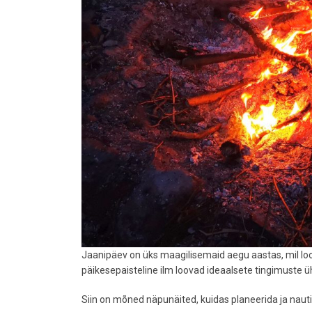
Jaanipäev on üks maagilisemaid aegu aastas, mil lo
päikesepaisteline ilm loovad ideaalsete tingimuste
Siin on mõned näpunäited, kuidas planeerida ja nautid