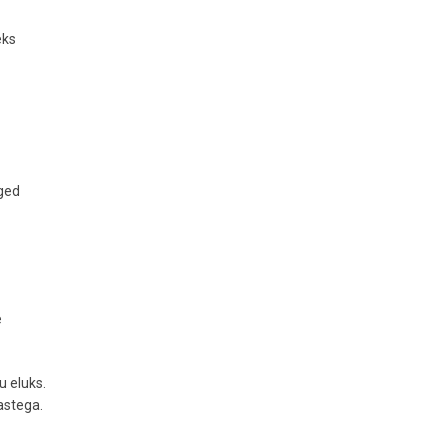
eks
lged
e
 eluks.
dastega.