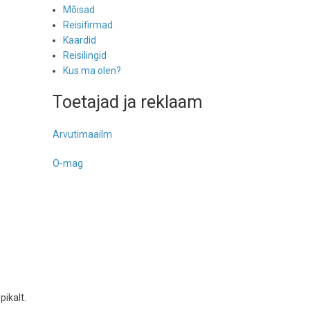
Mõisad
Reisifirmad
Kaardid
Reisilingid
Kus ma olen?
Toetajad ja reklaam
Arvutimaailm
O-mag
pikalt.