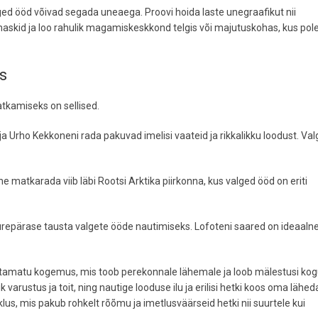
ed ööd võivad segada uneaega. Proovi hoida laste unegraafikut nii
askid ja loo rahulik magamiskeskkond telgis või majutuskohas, kus pol
s
tkamiseks on sellised.
 Urho Kekkoneni rada pakuvad imelisi vaateid ja rikkalikku loodust. Va
ine matkarada viib läbi Rootsi Arktika piirkonna, kus valged ööd on eriti
urepärase tausta valgete ööde nautimiseks. Lofoteni saared on ideaaln
tamatu kogemus, mis toob perekonnale lähemale ja loob mälestusi kogu
 varustus ja toit, ning nautige looduse ilu ja erilisi hetki koos oma lähe
us, mis pakub rohkelt rõõmu ja imetlusväärseid hetki nii suurtele kui