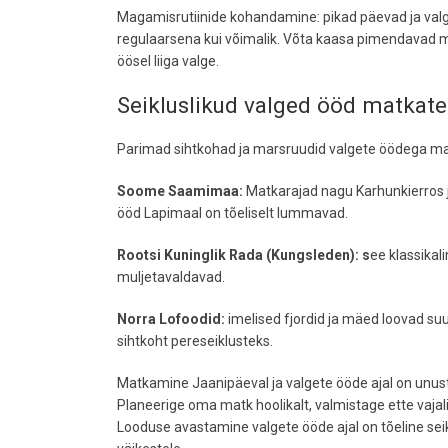
Magamisrutiinide kohandamine: pikad päevad ja valg
regulaarsena kui võimalik. Võta kaasa pimendavad m
öösel liiga valge.
Seikluslikud valged ööd matkate
Parimad sihtkohad ja marsruudid valgete öödega ma
Soome Saamimaa:
Matkarajad nagu Karhunkierros ja
ööd Lapimaal on tõeliselt lummavad.
Rootsi Kuninglik Rada (Kungsleden): s
ee klassikal
muljetavaldavad.
Norra Lofoodid:
imelised fjordid ja mäed loovad su
sihtkoht pereseiklusteks.
Matkamine Jaanipäeval ja valgete ööde ajal on unus
Planeerige oma matk hoolikalt, valmistage ette vajalik
Looduse avastamine valgete ööde ajal on tõeline seikl