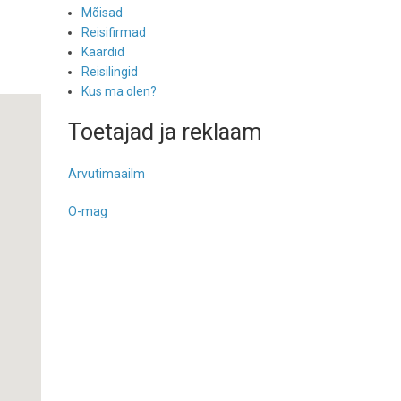
Mõisad
Reisifirmad
Kaardid
Reisilingid
Kus ma olen?
Toetajad ja reklaam
Arvutimaailm
O-mag