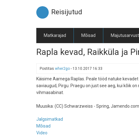
Liigu
edasi
Reisijutud
põhisisu
juurde
Matkarajad
Mõisad
Majutusarvus
Rapla kevad, Raikküla ja Pi
Postitas
wher2go
-
13.10.2017 16:33
Käisime Aarnega Raplas. Peale tööd natuke kevadet 
saviaugud, Pirgu. Praegu on just see aeg, kui kõik on
vihmasabinat.
Muusika: (CC) Schwarzweiss - Spring, Jamendo.co
Jalgsimatkad
Mõisad
Video