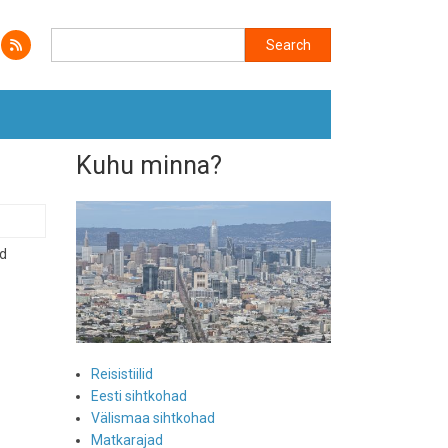
Search
Search
Kuhu minna?
ed
Reisistiilid
Eesti sihtkohad
Välismaa sihtkohad
Matkarajad