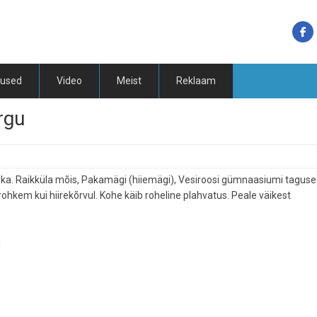
tused
Video
Meist
Reklaam
rgu
ka. Raikküla mõis, Pakamägi (hiiemägi), Vesiroosi gümnaasiumi tagus
 rohkem kui hiirekõrvul. Kohe käib roheline plahvatus. Peale väikest
m