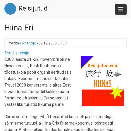
Liigu
Reisijutud
edasi
põhisisu
juurde
Hiina Eri
Postitas
wher2go
-
02.12.2008 00:56
Teadlik reisija
2008. aasta 21.-22. novembril olime
Hiinas messil, Eesti Kaubandus-
tööstuskoja poolt organiseeritud reis
Italasia Ecoutorism and sustainable
Travel 2008 konverentsile aitas Eesti
loodusturismifirmadel kokku saada
firmadega Aasiast ja Euroopast, et
vastastiku turistid liikuma panna.
Olime seal meiegi - MTÜ Reisijutud koos leti ja assistendiga,
sõlmisime tutvusi ja Hiina-Eris üritame kogemusi teistegagi
jagada. Alates sellest, kuidas kohale saada, jätkates sellega,