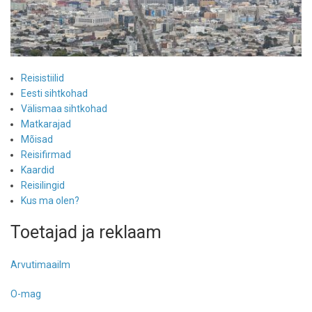
Reisistiilid
Eesti sihtkohad
Välismaa sihtkohad
Matkarajad
Mõisad
Reisifirmad
Kaardid
Reisilingid
Kus ma olen?
Toetajad ja reklaam
Arvutimaailm
O-mag