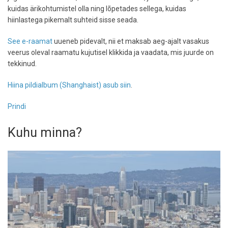
kuidas ärikohtumistel olla ning lõpetades sellega, kuidas
hiinlastega pikemalt suhteid sisse seada.
See e-raamat
uueneb pidevalt, nii et maksab aeg-ajalt vasakus
veerus oleval raamatu kujutisel klikkida ja vaadata, mis juurde on
tekkinud.
Hiina pildialbum (Shanghaist) asub siin
.
Prindi
Kuhu minna?