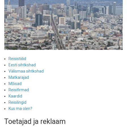
Reisistiilid
Eesti sihtkohad
Välismaa sihtkohad
Matkarajad
Mõisad
Reisifirmad
Kaardid
Reisilingid
Kus ma olen?
Toetajad ja reklaam