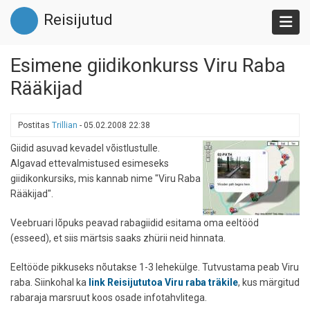
Liigu
Reisijutud
edasi
põhisisu
juurde
Esimene giidikonkurss Viru Raba
Rääkijad
Postitas
Trillian
-
05.02.2008 22:38
Giidid asuvad kevadel võistlustulle.
Algavad ettevalmistused esimeseks
giidikonkursiks, mis kannab nime "Viru Raba
Rääkijad".
Veebruari lõpuks peavad rabagiidid esitama oma eeltööd
(esseed), et siis märtsis saaks zhürii neid hinnata.
Eeltööde pikkuseks nõutakse 1-3 lehekülge. Tutvustama peab Viru
raba. Siinkohal ka
link Reisijututoa Viru raba träkile
, kus märgitud
rabaraja marsruut koos osade infotahvlitega.