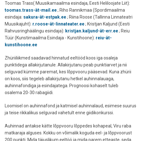
Toomas Trass( Muusikamaailma esindaja, Eesti Heliloojate Liit):
toomas.trass-ät-mail.ee
; Riho Rannikmaa (Spordimaailma
esindaja:
sakura-ät-estpak.ee
; Riina Roose (Tallinna Linnateatri
Muusikajuht):
r.roose-ät-linnateater.ee
; Kristjan Kaljund (Eesti
Rahvusringhäälingu esindaja):
kristjan.kaljund-ät-err.ee
; Reiu
Tüür (Kunstimaailma Esindaja - Kunstihoone):
reiu-ät-
kunstihoone.ee
Zhüriiliikmed saadavad hinnatud eeltööd koos iga osaleja
punktidega allakirjutanule. Allakirjutanu peab punktiarvet ja nii
selguvad kümme paremat, kes lõppvooru pääsevad. Kuna zhürii
on koos, siis tegeleb allakirjutanu hetkel auhinnalauaga,
auhinnafondiga ja esindajatega. Prognoosi kohaselt tuleb
osalema 20-30 rabagiidi.
Loomisel on auhinnafond ja katmisel auhinnalaud, esimese suurus
ja teise rikkalikus selguvad vahetult enne giidikonkurssi.
Auhinnad antakse kätte lõppvooru lõppedes kohapeal, Viru raba
matkaraja alguses. Kokku on võimalik koguda eel- ja lõppvoorust
200 punkti. Mida täiuslikum eeltöö ja mida parem etteaste, seda