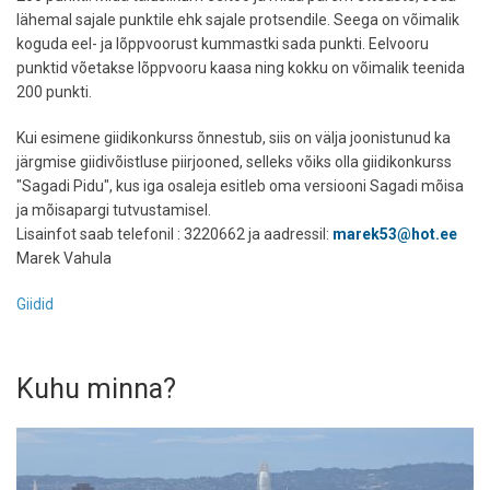
lähemal sajale punktile ehk sajale protsendile. Seega on võimalik
koguda eel- ja lõppvoorust kummastki sada punkti. Eelvooru
punktid võetakse lõppvooru kaasa ning kokku on võimalik teenida
200 punkti.
Kui esimene giidikonkurss õnnestub, siis on välja joonistunud ka
järgmise giidivõistluse piirjooned, selleks võiks olla giidikonkurss
"Sagadi Pidu", kus iga osaleja esitleb oma versiooni Sagadi mõisa
ja mõisapargi tutvustamisel.
Lisainfot saab telefonil : 3220662 ja aadressil:
marek53@hot.ee
Marek Vahula
Giidid
Kuhu minna?