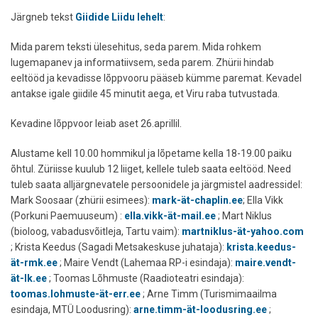
Järgneb tekst
Giidide Liidu lehelt
:
Mida parem teksti ülesehitus, seda parem. Mida rohkem
lugemapanev ja informatiivsem, seda parem. Zhürii hindab
eeltööd ja kevadisse lõppvooru pääseb kümme paremat. Kevadel
antakse igale giidile 45 minutit aega, et Viru raba tutvustada.
Kevadine lõppvoor leiab aset 26.aprillil.
Alustame kell 10.00 hommikul ja lõpetame kella 18-19.00 paiku
õhtul. Züriisse kuulub 12 liiget, kellele tuleb saata eeltööd. Need
tuleb saata alljärgnevatele persoonidele ja järgmistel aadressidel:
Mark Soosaar (zhürii esimees):
mark-ät-chaplin.ee
; Ella Vikk
(Porkuni Paemuuseum) :
ella.vikk-ät-mail.ee
; Mart Niklus
(bioloog, vabadusvõitleja, Tartu vaim):
martniklus-ät-yahoo.com
; Krista Keedus (Sagadi Metsakeskuse juhataja):
krista.keedus-
ät-rmk.ee
; Maire Vendt (Lahemaa RP-i esindaja):
maire.vendt-
ät-lk.ee
; Toomas Lõhmuste (Raadioteatri esindaja):
toomas.lohmuste-ät-err.ee
; Arne Timm (Turismimaailma
esindaja, MTÜ Loodusring):
arne.timm-ät-loodusring.ee
;