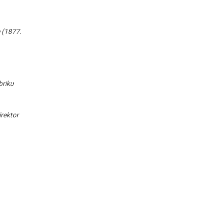
 (1877.
briku
irektor