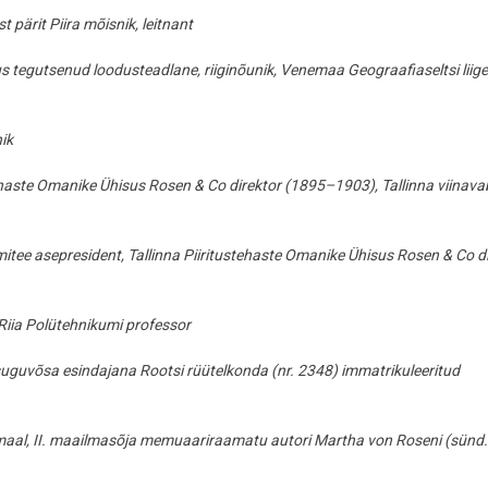
ärit Piira mõisnik, leitnant
tegutsenud loodusteadlane, riiginõunik, Venemaa Geograafiaseltsi liige
ik
haste Omanike Ühisus Rosen & Co direktor (1895–1903), Tallinna viinava
itee asepresident, Tallinna Piiritustehaste Omanike Ühisus Rosen & Co d
iia Polütehnikumi professor
uguvõsa esindajana Rootsi rüütelkonda (nr. 2348) immatrikuleeritud
aal, II. maailmasõja memuaariraamatu autori Martha von Roseni (sünd.