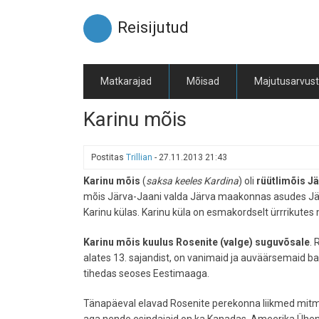
Liigu
edasi
Reisijutud
põhisisu
juurde
Matkarajad
Mõisad
Majutusarvus
Karinu mõis
Postitas
Trillian
-
27.11.2013 21:43
Karinu mõis
(
saksa keeles Kardina
) oli
rüütlimõis J
mõis Järva-Jaani valda Järva maakonnas asudes Jä
Karinu külas. Karinu küla on esmakordselt ürrrikutes
Karinu mõis kuulus Rosenite (valge) suguvõsale
. 
alates 13. sajandist, on vanimaid ja auväärsemaid ba
tihedas seoses Eestimaaga.
Tänapäeval elavad Rosenite perekonna liikmed mitme