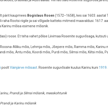
kides, Brasiilias ja Austraalias. Viimati said Rosenite suguvõsa järeltu
lt pärit kaupmees
Bogislaus Rosen
(1572–1658), kes sai 1603. aastal T
li raha Rootsi riigile ja sai võlgade katteks mitmeid maavaldusi. 1617. aa
 ka Karinu mõisa esimene mõisnik.
edasi) roose. Et teha vahet põlise Liivimaa Rosenite suguvõsaga, kutsuti
 Roosna-Alliku mõis, Lehmja mõis, Jõepere mõis, Ramma mõis, Karinu 
ndi mõis, Äntu mõis, Koordi mõis, Purdi mõis, Silmsi mõis, Kiltsi mõis, P
i
poolt
Väinjärve mõisast
. Rosenite suguvõsale kuulus Karinu kuni
1919
.
rinu, Prandi ja Silmsi mõisnik, meeskohtunik
Prandi ja Karinu mõisnik