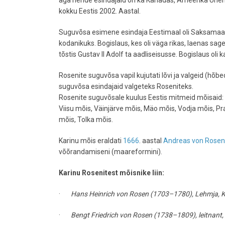
aga nende esindajaid on ka Kanadas, Ameerika Ühendrii
kokku Eestis 2002. Aastal.
Suguvõsa esimene esindaja Eestimaal oli Saksamaa
kodanikuks. Bogislaus, kes oli väga rikas, laenas sage
tõstis Gustav II Adolf ta aadliseisusse. Bogislaus oli
Rosenite suguvõsa vapil kujutati lõvi ja valgeid (hõb
suguvõsa esindajaid valgeteks Roseniteks.
Rosenite suguvõsale kuulus Eestis mitmeid mõisaid:
Viisu mõis, Väinjärve mõis, Mäo mõis, Vodja mõis, Pra
mõis, Tolka mõis.
Karinu mõis eraldati
1666
. aastal
Andreas von Rosen
võõrandamiseni (maareformini).
Karinu Rosenitest mõisnike liin:
·
Hans Heinrich von Rosen (1703–1780), Lehmja, Ka
·
Bengt Friedrich von Rosen (1738–1809), leitnant, 