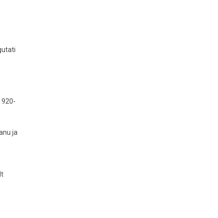
gutati
 1920-
anu ja
lt