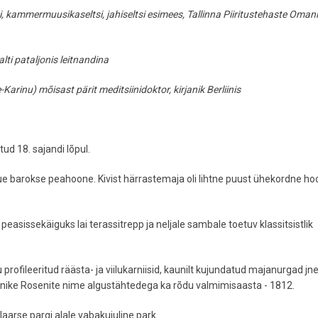
i, kammermuusikaseltsi, jahiseltsi esimees, Tallinna Piiritustehaste Oman
ti pataljonis leitnandina
inu) mõisast pärit meditsiinidoktor, kirjanik Berliinis
tud 18. sajandi lõpul.
uue barokse peahoone. Kivist härrastemaja oli lihtne puust ühekordne h
peasissekäiguks lai terassitrepp ja neljale sambale toetuv klassitsistlik
rofileeritud räästa- ja viilukarniisid, kaunilt kujundatud majanurgad jn
snike Rosenite nime algustähtedega ka rõdu valmimisaasta - 1812.
aarse pargi alale vabakujuline park.