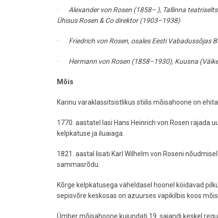
·
Alexander von Rosen (1858– ), Tallinna teatriselts
Ühisus Rosen & Co direktor (1903–1938)
·
Friedrich von Rosen, osales Eesti Vabadussõjas Bal
·
Hermann von Rosen (1858–1930), Kuusna (Väike-Kar
Mõis
Karinu varaklassitsistlikus stiilis mõisahoone on ehita
1770. aastatel lasi Hans Heinrich von Rosen rajada 
kelpkatuse ja iluaiaga.
1821. aastal lisati Karl Wilhelm von Roseni nõudmisel 
sammasrõdu.
Kõrge kelpkatusega väheldasel hoonel köidavad pilku p
sepisvõre keskosas on azuurses vapikilbis koos mõi
Ümber mõisahoone kujundati 19. sajandi keskel regul