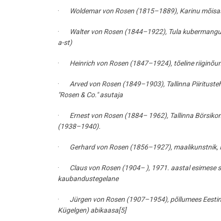
·
Woldemar von Rosen (1815–1889), Karinu mõisast p
·
Walter von Rosen (1844–1922), Tula kubermangus 
a-st)
·
Heinrich von Rosen (1847–1924), tõeline riiginõun
·
Arved von Rosen (1849–1903), Tallinna Piirituste
"Rosen & Co." asutaja
·
Ernest von Rosen (1884– 1962), Tallinna Börsikom
(1938–1940).
·
Gerhard von Rosen (1856–1927), maalikunstnik, R
·
Claus von Rosen (1904– ), 1971. aastal esimese s
kaubandustegelane
·
Jürgen von Rosen (1907–1954), põllumees Eestim
Kügelgen) abikaasa[5]