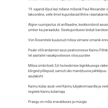
19. sajandi lõpul lasi tollane mõisnik Paul Alexander
lakooniline, selle ilmet kujundavad lihtne räästakarnii
Algne ruumijaotus oli anfilaadne, keskkoridorid asusi
ümber ka paraaduks. Sisekujunduses leidub barokseid, 
Von Rosenitele kuulunud mõisa viimane omanik enne
Peale võõrandamist asus peahoonesse Karinu Põhikool
tel aastatel vasakpoolsesse otsa juurdee
Mõisa ümbritseb 3,6 ha keskmise liigirikkusega väike 
kõrgeid põlispuid, samuti üks mandžuuria pähklipuu. 
asulakoht.
Karinu külas asub veel Karinu lubjakivimaardla ja veek
tegeleb Karinu külamaja.
Praegu on mõis eravalduses ja müügis.