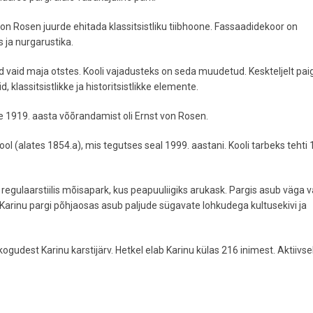
 von Rosen juurde ehitada klassitsistliku tiibhoone. Fassaadidekoor on
s ja nurgarustika.
d vaid maja otstes. Kooli vajadusteks on seda muudetud. Keskteljelt pai
klassitsistlikke ja historitsistlikke elemente.
 1919. aasta võõrandamist oli Ernst von Rosen.
 (alates 1854.a), mis tegutses seal 1999. aastani. Kooli tarbeks tehti
regulaarstiilis mõisapark, kus peapuuliigiks arukask. Pargis asub väga v
Karinu pargi põhjaosas asub paljude sügavate lohkudega kultusekivi ja
ogudest Karinu karstijärv. Hetkel elab Karinu külas 216 inimest. Aktiivse