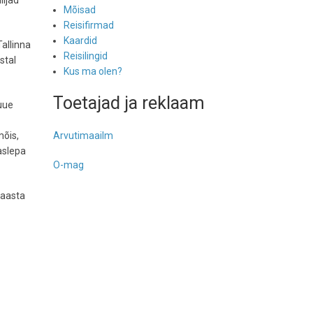
lijad
Mõisad
Reisifirmad
Kaardid
allinna
Reisilingid
stal
Kus ma olen?
Toetajad ja reklaam
 uue
mõis,
Arvutimaailm
aslepa
O-mag
 aasta