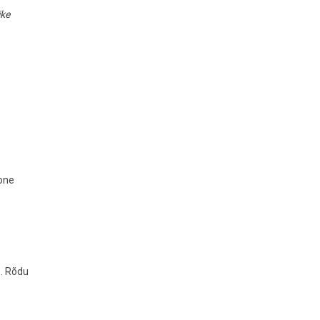
ike
oone
e. Rõdu