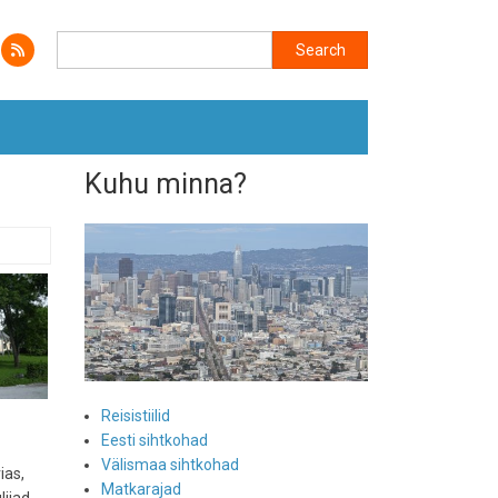
Search
Search
Kuhu minna?
Reisistiilid
Eesti sihtkohad
Välismaa sihtkohad
ias,
Matkarajad