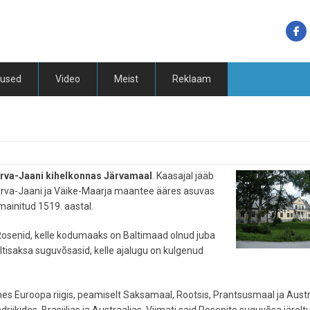
tused
Video
Meist
Reklaam
ärva-Jaani kihelkonnas Järvamaal
. Kaasajal jääb
rva-Jaani ja Väike-Maarja maantee ääres asuvas
 mainitud 1519. aastal.
Rosenid, kelle kodumaaks on Baltimaad olnud juba
ltisaksa suguvõsasid, kelle ajalugu on kulgenud
s Euroopa riigis, peamiselt Saksamaal, Rootsis, Prantsusmaal ja Austr