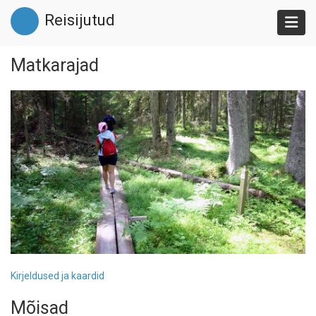
Liigu
Reisijutud
edasi
põhisisu
juurde
Matkarajad
Kirjeldused ja kaardid
Mõisad