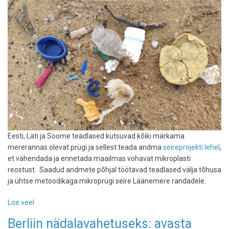
Eesti, Läti ja Soome teadlased kutsuvad kõiki märkama
mererannas olevat prügi ja sellest teada andma
seireprojekti lehel
,
et vähendada ja ennetada maailmas vohavat mikroplasti
reostust. Saadud andmete põhjal töötavad teadlased välja tõhusa
ja ühtse metoodikaga mikroprügi seire Läänemere randadele.
Loe veel
-
Osale
Berliin nädalavahetuseks: avasta
teadustöös: