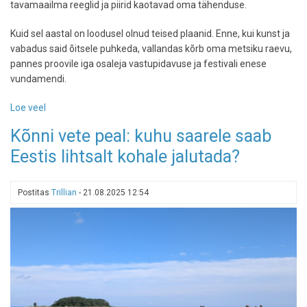
tavamaailma reeglid ja piirid kaotavad oma tähenduse.
Kuid sel aastal on loodusel olnud teised plaanid. Enne, kui kunst ja
vabadus said õitsele puhkeda, vallandas kõrb oma metsiku raevu,
pannes proovile iga osaleja vastupidavuse ja festivali enese
vundamendi.
Loe veel
-
Kõrbefestivali
Kõnni vete peal: kuhu saarele saab
vaimu
Eestis lihtsalt kohale jalutada?
paneb
proovile
looduse
Postitas
Trillian
-
21.08.2025 12:54
raev:
Burning
Man
2025
alustas
kaose
ja
purustustega