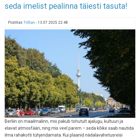
seda imelist pealinna täiesti tasuta!
märka
prügi
rannas
Postitas
Trillian
-
13.07.2025 22:48
ja
anna
sellest
teada
Berliin on maailmalinn, mis pakub tohutult ajalugu, kultuuri ja
elavat atmosfääri, ning mis veel parem – seda kõike saab nautida
ilma rahakotti tühjendamata. Kui plaanid nädalavahetusreisi