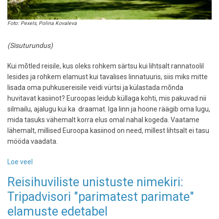
Foto: Pexels, Polina Kovaleva
(Sisuturundus)
Kui mõtled reisile, kus oleks rohkem särtsu kui lihtsalt rannatoolil
lesides ja rohkem elamust kui tavalises linnatuuris, siis miks mitte
lisada oma puhkusereisile veidi vürtsi ja külastada mõnda
huvitavat kasiinot? Euroopas leidub küllaga kohti, mis pakuvad nii
silmailu, ajalugu kui ka draamat. Iga linn ja hoone räägib oma lugu,
mida tasuks vähemalt korra elus omal nahal kogeda. Vaatame
lähemalt, millised Euroopa kasiinod on need, millest lihtsalt ei tasu
mööda vaadata.
Loe veel
-
Neid
Reisihuviliste unistuste nimekiri:
Euroopa
Tripadvisori "parimatest parimate"
kasiinosid
ei
elamuste edetabel
tasu