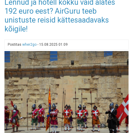
Lennud ja hotell kokku vaid alates
vete
192 euro eest? AirGuru teeb
peal:
kuhu
unistuste reisid kättesaadavaks
saarele
kõigile!
saab
Eestis
lihtsalt
Postitas
wher2go
-
15.08.2025 01:09
kohale
jalutada?