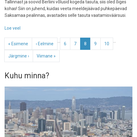
Tallinnast ja soovid Berliini võlusid kogeda tasuta, siis oled õiges
kohas! Siin on juhend, kuidas veeta meeldejäävad puhkepäevad
Saksamaa pealinnas, avastades selle tasuta vaatamisväärsusi.
Loe veel
-
Berliin
Pagination
…
…
nädalavahetuseks:
Esimene
« Esimene
Eelmine
‹ Eelmine
Page
6
Page
7
Eesolev
8
Page
9
Page
10
avasta
leht
leht
leht
seda
Järgmine
Järgmine ›
Viimane
Viimane »
imelist
leht
leht
pealinna
Kuhu minna?
täiesti
tasuta!