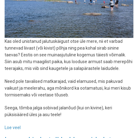
Kas oled unistanud jalutuskäigust otse üle mere, nii et varbad
tunnevad liivast (või kivist) põhja ning pea kohal sirab sinine
taevas? Eestis on see muinasjutuline kogemus täiesti võimalik.
Siin asub mitu maagilist paika, kus looduse armust saab merepõhi
teerajaks, mis viib sind kaugetele ja salapärastele laidudele.
Need pole tavalised matkarajad, vaid elamused, mis pakuvad
vaikust ja meelerahu, aga mõnikord ka ootamatusi, kui meri kisub
tormisemaks või veetase tõuseb.
Seega, tõmba jalga sobivad jalanõud (kui on kivine), keri
püksisääred üles ja asu teele!
Loe veel
-
Kõnni