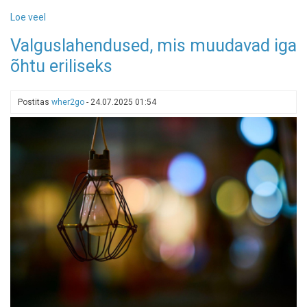
Loe veel
-
Reisihuviliste
Valguslahendused, mis muudavad iga
unistuste
õhtu eriliseks
nimekiri:
Tripadvisori
"parimatest
Postitas
wher2go
-
24.07.2025 01:54
parimate"
elamuste
edetabel