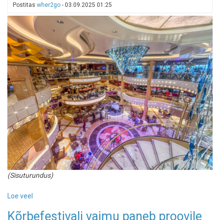
Postitas
wher2go
-
03.09.2025 01:25
(Sisuturundus)
Loe veel
-
5
Kõrbefestivali vaimu paneb proovile
parimat