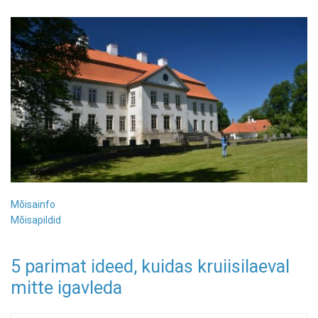
Mõisainfo
Mõisapildid
5 parimat ideed, kuidas kruiisilaeval
mitte igavleda