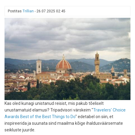
vahele
jätta
Postitas
Trillian
-
26.07.2025 02:45
Kas oled kunagi unistanud reisist, mis pakub tõeliselt
unustamatuid elamusi? Tripadvisori värskeim "
Travelers' Choice
Awards Best of the Best Things to Do
" edetabel on siin, et
inspireerida ja suunata sind maailma kõige ihaldusväärsemate
seikluste juurde.