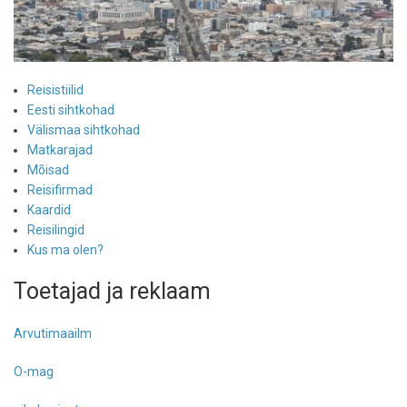
Reisistiilid
Eesti sihtkohad
Välismaa sihtkohad
Matkarajad
Mõisad
Reisifirmad
Kaardid
Reisilingid
Kus ma olen?
Toetajad ja reklaam
Arvutimaailm
O-mag