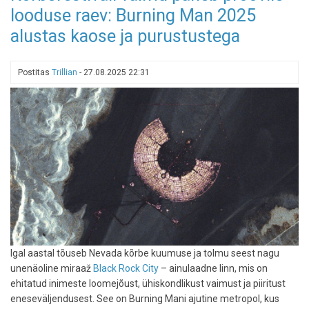
looduse raev: Burning Man 2025
ideed,
kuidas
alustas kaose ja purustustega
kruiisilaeval
mitte
igavleda
Postitas
Trillian
-
27.08.2025 22:31
Igal aastal tõuseb Nevada kõrbe kuumuse ja tolmu seest nagu
unenäoline miraaž
Black Rock City
– ainulaadne linn, mis on
ehitatud inimeste loomejõust, ühiskondlikust vaimust ja piiritust
eneseväljendusest. See on Burning Mani ajutine metropol, kus