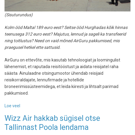
(Sisuturundus)
Kolm ööd Maltal 189 euro eest? Seitse ööd Hurghadas kõik hinnas
teenusega 312 euro eest? Majutus, lennud ja sageli ka transfeerid
ning toitlustus? Need on vaid mõned AirGuru pakkumised, mis
praegusel hetkel ette sattusid.
AirGuru on ettevõte, mis kasutab tehnoloogiat ja loomingulist
lähenemist, et raputada reisitööstust ja aidata reisijatel raha
säästa. Ainulaadne otsingumootor ühendab reisijaid
reisikorraldajate, lennufirmade ja hotellide
broneerimissüsteemidega, et leida kiiresti ja lihtsalt parimad
pakkumised.
Loe veel
-
Lennud
Wizz Air hakkab sügisel otse
ja
Tallinnast Poola lendama
hotell
kokku