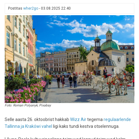
vaid
Postitas
wher2go
-
03.08.2025 22:40
alates
192
euro
eest?
AirGuru
teeb
unistuste
reisid
kättesaadavaks
kõigile!
Foto: Roman Polyanyk, Pixabay
Selle aasta 26. oktoobrist hakkab
Wizz Air
tegema
regulaarlende
Tallinna ja Krakówi vahel
ligi kaks tundi kestva otselennuga.