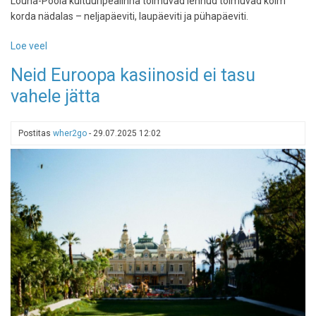
Lõuna-Poola kultuuripealinna toimuvad lennud toimuvad kolm
korda nädalas – neljapäeviti, laupäeviti ja pühapäeviti.
Loe veel
-
Wizz
Neid Euroopa kasiinosid ei tasu
Air
vahele jätta
hakkab
sügisel
otse
Postitas
wher2go
-
29.07.2025 12:02
Tallinnast
Poola
lendama