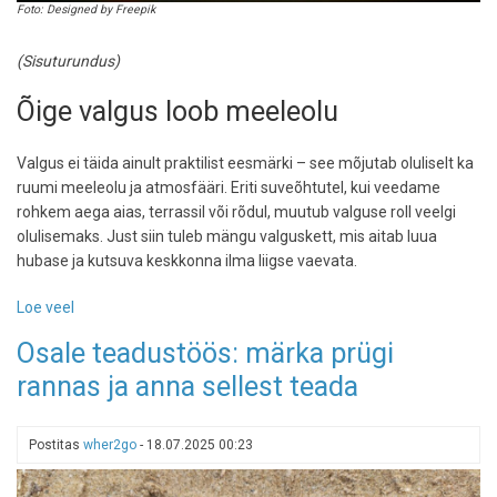
Foto: Designed by Freepik
(Sisuturundus)
Õige valgus loob meeleolu
Valgus ei täida ainult praktilist eesmärki – see mõjutab oluliselt ka
ruumi meeleolu ja atmosfääri. Eriti suveõhtutel, kui veedame
rohkem aega aias, terrassil või rõdul, muutub valguse roll veelgi
olulisemaks. Just siin tuleb mängu valguskett, mis aitab luua
hubase ja kutsuva keskkonna ilma liigse vaevata.
Loe veel
-
Valguslahendused,
Osale teadustöös: märka prügi
mis
rannas ja anna sellest teada
muudavad
iga
õhtu
Postitas
wher2go
-
18.07.2025 00:23
eriliseks