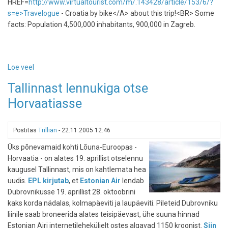
HREF=
http://www.virtualtourist.com/m/.143428/article/153/6/?
s=e>Travelogue
- Croatia by bike</A> about this trip!<BR> Some
facts: Population 4,500,000 inhabitants, 900,000 in Zagreb.
Loe veel
-
Croatia
Tallinnast lennukiga otse
-
Horvaatiasse
good
to
go
Postitas
Trillian
-
22.11.2005 12:46
by
bike
Üks põnevamaid kohti Lõuna-Euroopas -
Horvaatia - on alates 19. aprillist otselennu
kaugusel Tallinnast, mis on kahtlemata hea
uudis.
EPL kirjutab
, et
Estonian Air
lendab
Dubrovnikusse 19. aprillist 28. oktoobrini
kaks korda nädalas, kolmapäeviti ja laupäeviti. Pileteid Dubrovniku
liinile saab broneerida alates teisipäevast, ühe suuna hinnad
Estonian Airi internetileheküljelt ostes algavad 1150 kroonist.
Siin