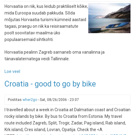
"parimatest
Horvaatia on riik, kus leidub praktiliselt kõike,
parimate"
mida Euroopa suudab pakkuda. Sõda
elamuste
mõjutas Horvaatia turismi kümneid aastaid
edetabel
tagasi, praegu on riik ka reisiraamatute
poolt soovitatav maailma üks
populaarsemaid sihtkohti.
Horvaatia pealinn Zagreb sarnaneb oma vanalinna ja
tänavalaternatega veidi Tallinnale.
Loe veel
-
Reisisiht
Croatia - good to go by bike
Horvaatia
Postitas
wher2go
-
Sat, 08/26/2006 - 23:07
I travelled about a week in Croatia at Dalmatian coast and Croatian
rocky islands by bike. By bus to Croatia from Estonia. My travel
route included Zagreb, Split, Trogir, Zadar, Pag island, Rab island,
Krk island, Cres island, Lovran, Opatija. Check the <A