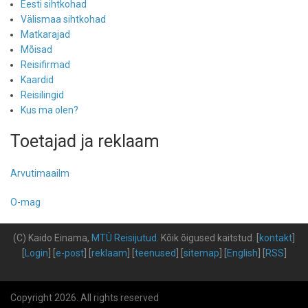
Eesti sihtkohad
Välismaa sihtkohad
Matkarajad
Mõisad
Reisifirmad
Kaardid
Reisilingid
Kus ma olen?
Toetajad ja reklaam
Arvutimaailm
O-mag
(C) Kaido Einama,
MTÜ Reisijutud
.
Kõik õigused kaitstud
.
[
kontakt
]
[
Login
] [
e-post
] [
reklaam
] [
teenused
] [
sitemap
] [
English
] [
RSS
]
Copyright 2026. All rights reserved