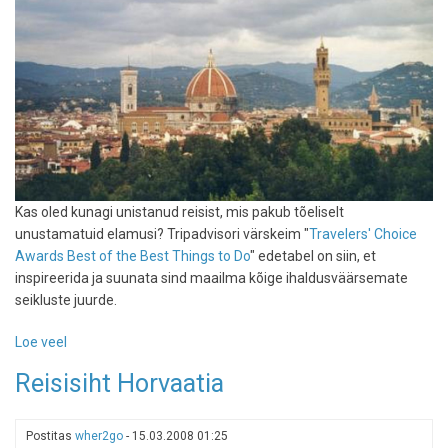
Kas oled kunagi unistanud reisist, mis pakub tõeliselt
unustamatuid elamusi? Tripadvisori värskeim "
Travelers' Choice
Awards Best of the Best Things to Do
" edetabel on siin, et
inspireerida ja suunata sind maailma kõige ihaldusväärsemate
seikluste juurde.
Loe veel
-
Reisihuviliste
Reisisiht Horvaatia
unistuste
nimekiri:
Tripadvisori
Postitas
wher2go
-
15.03.2008 01:25