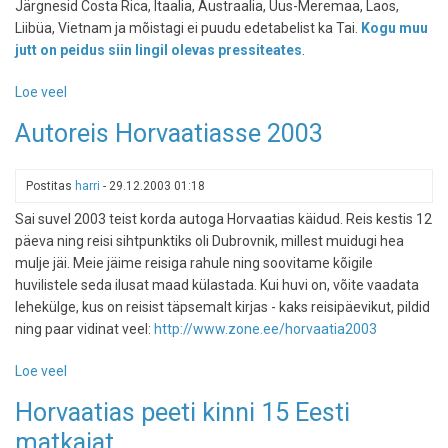
Järgnesid Costa Rica, Itaalia, Austraalia, Uus-Meremaa, Laos,
Liibüa, Vietnam ja mõistagi ei puudu edetabelist ka Tai.
Kogu muu
jutt on peidus siin lingil olevas pressiteates
.
Loe veel
-
Lonely
Autoreis Horvaatiasse 2003
Planet
valis
2005.
Postitas
harri
-
29.12.2003 01:18
aasta
Sai suvel 2003 teist korda autoga Horvaatias käidud. Reis kestis 12
TOP-
päeva ning reisi sihtpunktiks oli Dubrovnik, millest muidugi hea
reisisihiks
mulje jäi. Meie jäime reisiga rahule ning soovitame kõigile
Horvaatia
huvilistele seda ilusat maad külastada. Kui huvi on, võite vaadata
lehekülge, kus on reisist täpsemalt kirjas - kaks reisipäevikut, pildid
ning paar vidinat veel:
http://www.zone.ee/horvaatia2003
Loe veel
-
Autoreis
Horvaatias peeti kinni 15 Eesti
Horvaatiasse
matkajat
2003