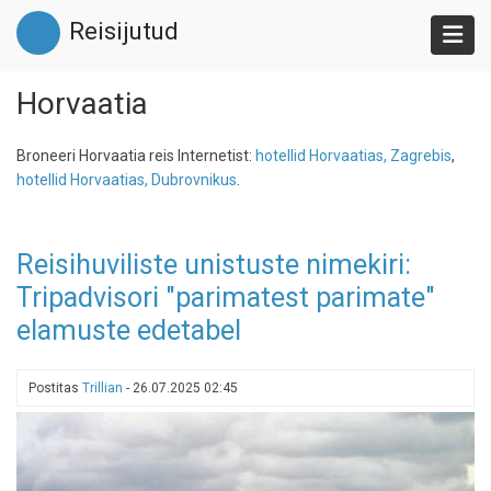
Liigu
Reisijutud
edasi
põhisisu
juurde
Horvaatia
Broneeri Horvaatia reis Internetist:
hotellid Horvaatias, Zagrebis
,
hotellid Horvaatias, Dubrovnikus
.
Reisihuviliste unistuste nimekiri:
Tripadvisori "parimatest parimate"
elamuste edetabel
Postitas
Trillian
-
26.07.2025 02:45