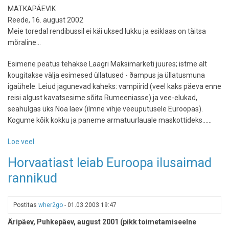
MATKAPÄEVIK
Reede, 16. august 2002
Meie toredal rendibussil ei käi uksed lukku ja esiklaas on täitsa
mõraline...
Esimene peatus tehakse Laagri Maksimarketi juures; istme alt
kougitakse välja esimesed üllatused - ðampus ja üllatusmuna
igaühele. Leiud jagunevad kaheks: vampiirid (veel kaks päeva enne
reisi algust kavatsesime sõita Rumeeniasse) ja vee-elukad,
seahulgas üks Noa laev (ilmne vihje veeuputusele Euroopas).
Kogume kõik kokku ja paneme armatuurlauale maskottideks......
Loe veel
-
Laineretk
Horvaatiast leiab Euroopa ilusaimad
2002
rannikud
Postitas
wher2go
-
01.03.2003 19:47
Äripäev, Puhkepäev, august 2001 (pikk toimetamiseelne