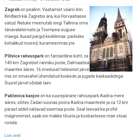
rannikud
Zagreb
on pealinn. Vaatamist vääriv linn.
Kindlasti käi Zagrebis ära, kui Horvaatiasse
satud. Natuke meenutab isegi Tallinna oma
tänavalaternate ja Toompea-suguse
mäega. Ilusad pargid kesklinnas. parkides
kohalikud noored, kurameerimas jne.
Plitvice rahvuspark
on fantastiline koht, ca
140 km Zagrebist ranniku poole, Dalmaatsia
maantee ääres. 16 imeilusat helesinist järve
mis on omavahel ühendatud koskede ja jugade kaskaadidega.
Suurel järvel sõidab laev.
Paklenica kanjon
on ka suurepärane rahvuspark Aadria mere
ääres, sõites Zadari suunas pööra Aadria maanteele ja ca 12 km
pärast sildid näitavad sisemaa poole. Seal teevad ka profid
mägironimist, saab ise mäkke tõusta ja koobastesse mäe otsas
ronida.
Loe veel
-