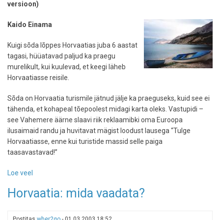
versioon)
Kaido Einama
Kuigi sõda lõppes Horvaatias juba 6 aastat
tagasi, hüüatavad paljud ka praegu
murelikult, kui kuulevad, et keegi läheb
Horvaatiasse reisile.
Sõda on Horvaatia turismile jätnud jälje ka praeguseks, kuid see ei
tähenda, et kohapeal tõepoolest midagi karta oleks. Vastupidi –
see Vahemere äärne slaavi riik reklaamibki oma Euroopa
ilusaimaid randu ja huvitavat mägist loodust lausega “Tulge
Horvaatiasse, enne kui turistide massid selle paiga
taasavastavad!”
Loe veel
-
Horvaatiast
Horvaatia: mida vaadata?
leiab
Euroopa
ilusaimad
Postitas
wher2go
-
01.03.2003 18:52