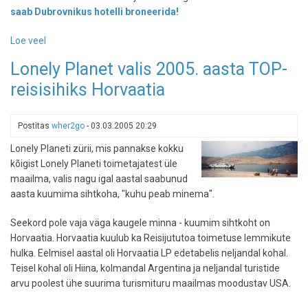
saab Dubrovnikus hotelli broneerida!
Loe veel
-
Tallinnast
Lonely Planet valis 2005. aasta TOP-
lennukiga
reisisihiks Horvaatia
otse
Horvaatiasse
Postitas
wher2go
-
03.03.2005 20:29
Lonely Planeti zürii, mis pannakse kokku
kõigist Lonely Planeti toimetajatest üle
maailma, valis nagu igal aastal saabunud
aasta kuumima sihtkoha, "kuhu peab minema".
Seekord pole vaja väga kaugele minna - kuumim sihtkoht on
Horvaatia. Horvaatia kuulub ka Reisijututoa toimetuse lemmikute
hulka. Eelmisel aastal oli Horvaatia LP edetabelis neljandal kohal.
Teisel kohal oli Hiina, kolmandal Argentina ja neljandal turistide
arvu poolest ühe suurima turismituru maailmas moodustav USA.