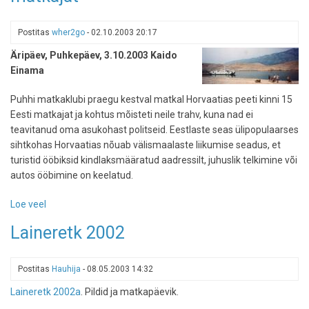
Postitas
wher2go
-
02.10.2003 20:17
Äripäev, Puhkepäev, 3.10.2003 Kaido
Einama
Puhhi matkaklubi praegu kestval matkal Horvaatias peeti kinni 15
Eesti matkajat ja kohtus mõisteti neile trahv, kuna nad ei
teavitanud oma asukohast politseid. Eestlaste seas ülipopulaarses
sihtkohas Horvaatias nõuab välismaalaste liikumise seadus, et
turistid ööbiksid kindlaksmääratud aadressilt, juhuslik telkimine või
autos ööbimine on keelatud.
Loe veel
-
Horvaatias
Laineretk 2002
peeti
kinni
15
Postitas
Hauhija
-
08.05.2003 14:32
Eesti
Laineretk 2002a
. Pildid ja matkapäevik.
matkajat