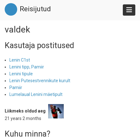
Liigu
Reisijutud
edasi
põhisisu
juurde
valdek
Kasutaja postitused
Lenin C1st
Lenini tipp, Pamiir
Lenini tipule
Lenin Putesestvennikute kurult
Pamiir
Lumelaual Lenini mäetipult
Liikmeks oldud aeg
21 years 2 months
Kuhu minna?