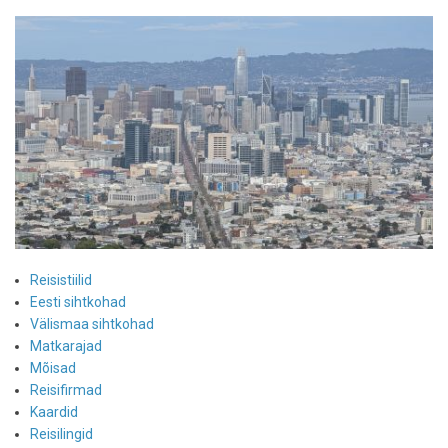
Reisistiilid
Eesti sihtkohad
Välismaa sihtkohad
Matkarajad
Mõisad
Reisifirmad
Kaardid
Reisilingid