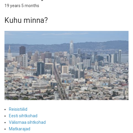
19 years 5 months
Kuhu minna?
Reisistiilid
Eesti sihtkohad
Välismaa sihtkohad
Matkarajad