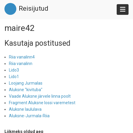
Liigu
Reisijutud
edasi
põhisisu
juurde
maire42
Kasutaja postitused
Riia vanalinn4
Riia vanalinn
Lido3
Lido1
Loojang Jurmalas
Aluksne "kivituba"
Vaade Aluksne järvele linna poolt
Fragment Aluksne lossi varemetest
Aluksne laululava
Aluksne-Jurmala-Riia
Liikmeks oldud aeg