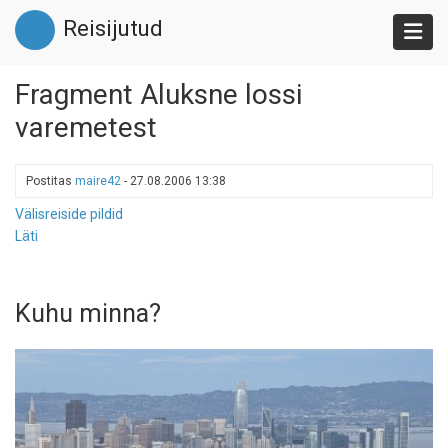
Liigu
Reisijutud
edasi
põhisisu
juurde
Fragment Aluksne lossi
varemetest
Postitas
maire42
-
27.08.2006 13:38
Välisreiside pildid
Läti
Kuhu minna?