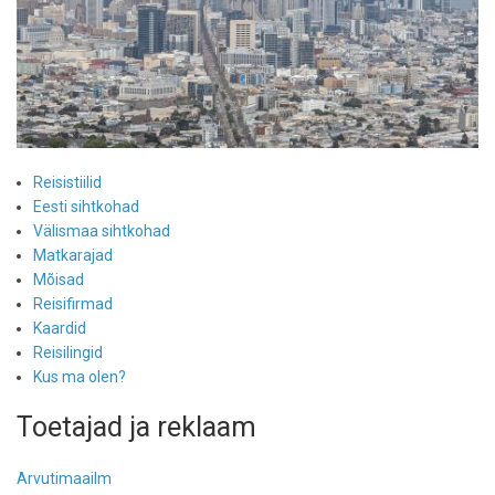
Reisistiilid
Eesti sihtkohad
Välismaa sihtkohad
Matkarajad
Mõisad
Reisifirmad
Kaardid
Reisilingid
Kus ma olen?
Toetajad ja reklaam
Arvutimaailm